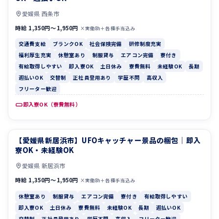
愛媛県 西条市
時給 1,350円〜1,950円
×実働8h＋各種手当込み
交通費支給
ブランクOK
社会保険完備
研修制度充実
福利厚生充実
休憩室あり
制服貸与
エアコン完備
寮付き
有給取得しやすい
即入寮OK
土日休み
寮費無料
未経験OK
長期
週払いOK
交替制
正社員登用あり
学歴不問
高収入
フリーター歓迎
即入寮OK（寮費無料）
【愛媛県新居浜市】UFOキャッチャー景品の梱包｜即入
休憩室あり
制服貸与
寮OK・未経験OK
愛媛県 新居浜市
時給 1,350円〜1,950円
×実働8h＋各種手当込み
休憩室あり
制服貸与
エアコン完備
寮付き
有給取得しやすい
即入寮OK
土日休み
寮費無料
未経験OK
長期
週払いOK
交替制
正社員登用あり
学歴不問
高収入
フリーター歓迎