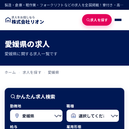
製造・倉庫・軽作業・フォークリフトなどの求人を全国掲載！寮付き・高収入・即入寮の仕事が見つかる
求人をお探しなら
求人を探す
株式会社リオン
愛媛県の求人
愛媛県に関する求人一覧です
ホーム
›
求人を探す
›
愛媛県
かんたん求人検索
勤務地
職種
給与
雇用形態