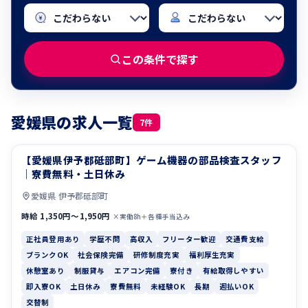
この条件で探す
愛媛県の求人一覧
7件
【愛媛県伊予郡砥部町】ゲーム機器の部品検査スタッフ
正社員登用あり
学歴不問
｜寮費無料・土日休み
愛媛県 伊予郡砥部町
時給 1,350円〜1,950円
×実働8h＋各種手当込み
正社員登用あり
学歴不問
高収入
フリーター歓迎
交通費支給
ブランクOK
社会保険完備
研修制度充実
福利厚生充実
休憩室あり
制服貸与
エアコン完備
寮付き
有給取得しやすい
即入寮OK
土日休み
寮費無料
未経験OK
長期
週払いOK
交替制