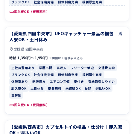
ブランクOK
社会保険完備
研修制度充実
福利厚生充実
即入寮OK（寮費無料）
【愛媛県四国中央市】UFOキャッチャー景品の梱包｜即
正社員登用あり
学歴不問
入寮OK・土日休み
愛媛県 四国中央市
時給 1,350円〜1,950円
×実働8h＋各種手当込み
正社員登用あり
学歴不問
高収入
フリーター歓迎
交通費支給
ブランクOK
社会保険完備
研修制度充実
福利厚生充実
休憩室あり
制服貸与
エアコン完備
寮付き
有給取得しやすい
即入寮OK
土日休み
寮費無料
未経験OK
長期
週払いOK
交替制
即入寮OK（寮費無料）
【愛媛県西条市】カプセルトイの検品・仕分け｜即入寮
交通費支給
ブランクOK
OK・週払いOK