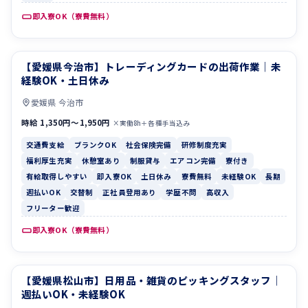
即入寮OK（寮費無料）
【愛媛県今治市】トレーディングカードの出荷作業｜未
交通費支給
ブランクOK
経験OK・土日休み
愛媛県 今治市
時給 1,350円〜1,950円
×実働8h＋各種手当込み
交通費支給
ブランクOK
社会保険完備
研修制度充実
福利厚生充実
休憩室あり
制服貸与
エアコン完備
寮付き
有給取得しやすい
即入寮OK
土日休み
寮費無料
未経験OK
長期
週払いOK
交替制
正社員登用あり
学歴不問
高収入
フリーター歓迎
即入寮OK（寮費無料）
【愛媛県松山市】日用品・雑貨のピッキングスタッフ｜
寮費無料
土日休み
週払いOK・未経験OK