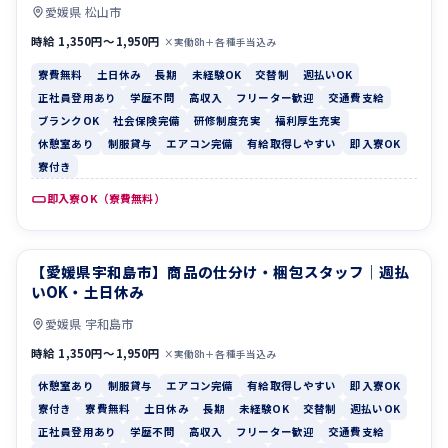
愛媛県 松山市
時給 1,350円〜1,950円
×実働8h＋各種手当込み
寮費無料
土日休み
長期
未経験OK
交替制
週払いOK
正社員登用あり
学歴不問
高収入
フリーター歓迎
交通費支給
ブランクOK
社会保険完備
研修制度充実
福利厚生充実
休憩室あり
制服貸与
エアコン完備
有給取得しやすい
即入寮OK
寮付き
即入寮OK（寮費無料）
【愛媛県宇和島市】商品の仕分け・梱包スタッフ｜週払
休憩室あり
制服貸与
いOK・土日休み
愛媛県 宇和島市
時給 1,350円〜1,950円
×実働8h＋各種手当込み
休憩室あり
制服貸与
エアコン完備
有給取得しやすい
即入寮OK
寮付き
寮費無料
土日休み
長期
未経験OK
交替制
週払いOK
正社員登用あり
学歴不問
高収入
フリーター歓迎
交通費支給