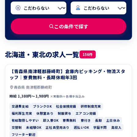
この条件で探す
北海道・東北の求人一覧
156件
【青森県南津軽郡藤崎町】倉庫内ピッキング・物流スタ
交通費支給
ブランクOK
ッフ｜寮費無料・長期休暇年3回
青森県 南津軽郡藤崎町
時給 1,380円〜1,980円
×実働8h＋各種手当込み
交通費支給
ブランクOK
社会保険完備
研修制度充実
福利厚生充実
休憩室あり
制服貸与
エアコン完備
有給取得しやすい
即入寮OK
寮費無料
寮付き
長期
土日休み
交替制
未経験OK
正社員登用あり
週払いOK
学歴不問
高収入
フリーター歓迎