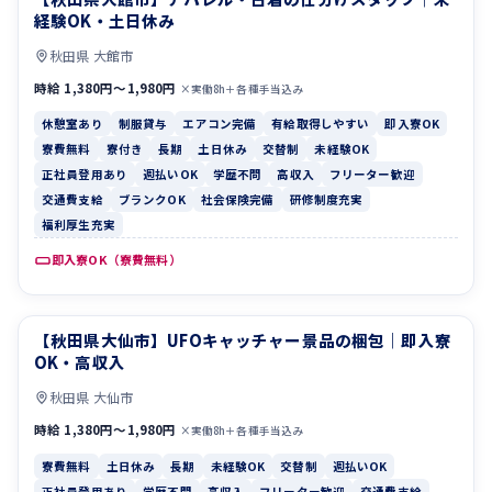
経験OK・土日休み
秋田県 大館市
時給 1,380円〜1,980円
×実働8h＋各種手当込み
休憩室あり
制服貸与
エアコン完備
有給取得しやすい
即入寮OK
寮費無料
寮付き
長期
土日休み
交替制
未経験OK
正社員登用あり
週払いOK
学歴不問
高収入
フリーター歓迎
交通費支給
ブランクOK
社会保険完備
研修制度充実
福利厚生充実
即入寮OK（寮費無料）
【秋田県大仙市】UFOキャッチャー景品の梱包｜即入寮
寮費無料
土日休み
OK・高収入
秋田県 大仙市
時給 1,380円〜1,980円
×実働8h＋各種手当込み
寮費無料
土日休み
長期
未経験OK
交替制
週払いOK
正社員登用あり
学歴不問
高収入
フリーター歓迎
交通費支給