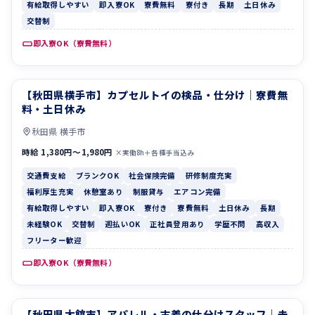
有給取得しやすい
即入寮OK
寮費無料
寮付き
長期
土日休み
交替制
即入寮OK（寮費無料）
【秋田県横手市】カプセルトイの検品・仕分け｜寮費無
交通費支給
ブランクOK
料・土日休み
秋田県 横手市
時給 1,380円〜1,980円
×実働8h＋各種手当込み
交通費支給
ブランクOK
社会保険完備
研修制度充実
福利厚生充実
休憩室あり
制服貸与
エアコン完備
有給取得しやすい
即入寮OK
寮付き
寮費無料
土日休み
長期
未経験OK
交替制
週払いOK
正社員登用あり
学歴不問
高収入
フリーター歓迎
即入寮OK（寮費無料）
【秋田県大館市】アパレル・古着の仕分けスタッフ｜未
休憩室あり
制服貸与