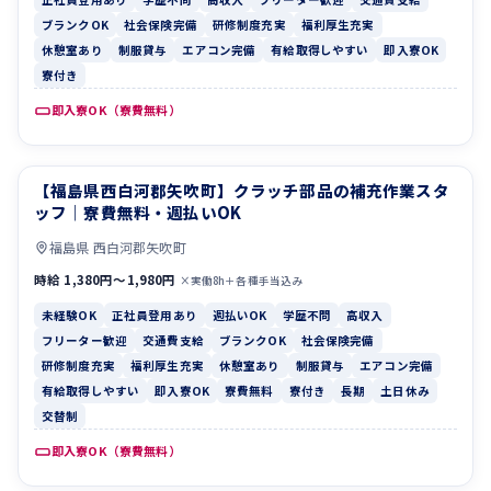
ブランクOK
社会保険完備
研修制度充実
福利厚生充実
休憩室あり
制服貸与
エアコン完備
有給取得しやすい
即入寮OK
寮付き
即入寮OK（寮費無料）
【福島県西白河郡矢吹町】クラッチ部品の補充作業スタ
未経験OK
正社員登用あり
ッフ｜寮費無料・週払いOK
福島県 西白河郡矢吹町
時給 1,380円〜1,980円
×実働8h＋各種手当込み
未経験OK
正社員登用あり
週払いOK
学歴不問
高収入
フリーター歓迎
交通費支給
ブランクOK
社会保険完備
研修制度充実
福利厚生充実
休憩室あり
制服貸与
エアコン完備
有給取得しやすい
即入寮OK
寮費無料
寮付き
長期
土日休み
交替制
即入寮OK（寮費無料）