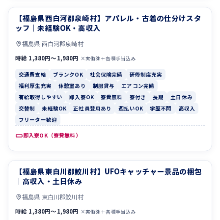
【福島県西白河郡泉崎村】アパレル・古着の仕分けスタ
交通費支給
ブランクOK
ッフ｜未経験OK・高収入
福島県 西白河郡泉崎村
時給 1,380円〜1,980円
×実働8h＋各種手当込み
交通費支給
ブランクOK
社会保険完備
研修制度充実
福利厚生充実
休憩室あり
制服貸与
エアコン完備
有給取得しやすい
即入寮OK
寮費無料
寮付き
長期
土日休み
交替制
未経験OK
正社員登用あり
週払いOK
学歴不問
高収入
フリーター歓迎
即入寮OK（寮費無料）
【福島県東白川郡鮫川村】UFOキャッチャー景品の梱包
休憩室あり
制服貸与
｜高収入・土日休み
福島県 東白川郡鮫川村
時給 1,380円〜1,980円
×実働8h＋各種手当込み