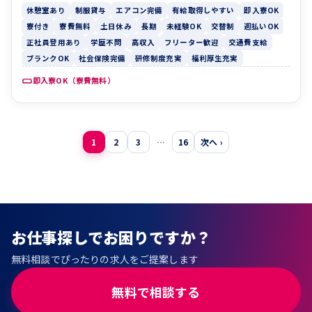
休憩室あり
制服貸与
エアコン完備
有給取得しやすい
即入寮OK
寮付き
寮費無料
土日休み
長期
未経験OK
交替制
週払いOK
正社員登用あり
学歴不問
高収入
フリーター歓迎
交通費支給
ブランクOK
社会保険完備
研修制度充実
福利厚生充実
即入寮OK（寮費無料）
投
1
2
3
…
16
次へ ›
稿
の
ペ
ー
お仕事探しでお困りですか？
ジ
無料相談でぴったりの求人をご提案します
送
り
無料で相談する