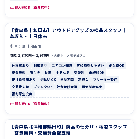
即入寮OK（寮費無料）
【青森県十和田市】アウトドアグッズの検品スタッフ｜
休憩室あり
制服貸与
高収入・土日休み
青森県 十和田市
時給 1,380円〜1,980円
×実働8h＋各種手当込み
休憩室あり
制服貸与
エアコン完備
有給取得しやすい
即入寮OK
寮費無料
寮付き
長期
土日休み
交替制
未経験OK
正社員登用あり
週払いOK
学歴不問
高収入
フリーター歓迎
交通費支給
ブランクOK
社会保険完備
研修制度充実
福利厚生充実
即入寮OK（寮費無料）
【青森県北津軽郡鶴田町】商品の仕分け・梱包スタッフ
寮費無料
寮付き
｜寮費無料・交通費全額支給