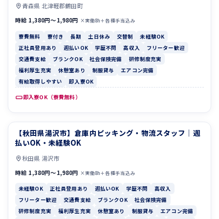
青森県 北津軽郡鶴田町
時給 1,380円〜1,980円
×実働8h＋各種手当込み
寮費無料
寮付き
長期
土日休み
交替制
未経験OK
正社員登用あり
週払いOK
学歴不問
高収入
フリーター歓迎
交通費支給
ブランクOK
社会保険完備
研修制度充実
福利厚生充実
休憩室あり
制服貸与
エアコン完備
有給取得しやすい
即入寮OK
即入寮OK（寮費無料）
【秋田県湯沢市】倉庫内ピッキング・物流スタッフ｜週
未経験OK
正社員登用あり
払いOK・未経験OK
秋田県 湯沢市
時給 1,380円〜1,980円
×実働8h＋各種手当込み
未経験OK
正社員登用あり
週払いOK
学歴不問
高収入
フリーター歓迎
交通費支給
ブランクOK
社会保険完備
研修制度充実
福利厚生充実
休憩室あり
制服貸与
エアコン完備