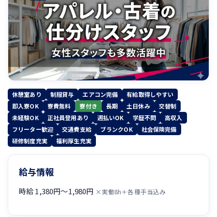
休憩室あり
制服貸与
エアコン完備
有給取得しやすい
即入寮OK
寮費無料
寮付き
長期
土日休み
交替制
未経験OK
正社員登用あり
週払いOK
学歴不問
高収入
フリーター歓迎
交通費支給
ブランクOK
社会保険完備
研修制度充実
福利厚生充実
給与情報
時給 1,380円〜1,980円
×実働8h＋各種手当込み