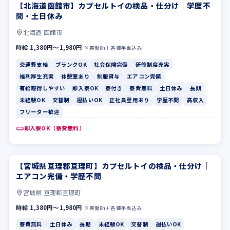
【北海道函館市】カプセルトイの検品・仕分け｜学歴不
交通費支給
ブランクOK
問・土日休み
北海道 函館市
時給 1,380円〜1,980円
×実働8h＋各種手当込み
交通費支給
ブランクOK
社会保険完備
研修制度充実
福利厚生充実
休憩室あり
制服貸与
エアコン完備
有給取得しやすい
即入寮OK
寮付き
寮費無料
土日休み
長期
未経験OK
交替制
週払いOK
正社員登用あり
学歴不問
高収入
フリーター歓迎
即入寮OK（寮費無料）
【宮城県亘理郡亘理町】カプセルトイの検品・仕分け｜
寮費無料
土日休み
エアコン完備・学歴不問
宮城県 亘理郡亘理町
時給 1,380円〜1,980円
×実働8h＋各種手当込み
寮費無料
土日休み
長期
未経験OK
交替制
週払いOK