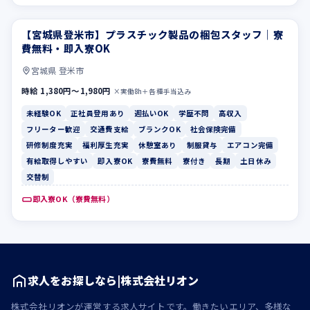
【宮城県登米市】プラスチック製品の梱包スタッフ｜寮
未経験OK
正社員登用あり
費無料・即入寮OK
宮城県 登米市
時給 1,380円〜1,980円
×実働8h＋各種手当込み
未経験OK
正社員登用あり
週払いOK
学歴不問
高収入
フリーター歓迎
交通費支給
ブランクOK
社会保険完備
研修制度充実
福利厚生充実
休憩室あり
制服貸与
エアコン完備
有給取得しやすい
即入寮OK
寮費無料
寮付き
長期
土日休み
交替制
即入寮OK（寮費無料）
求人をお探しなら|株式会社リオン
株式会社リオンが運営する求人サイトです。働きたいエリア、多様な