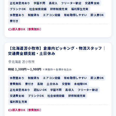
正社員登用あり
学歴不問
高収入
フリーター歓迎
交通費支給
ブランクOK
社会保険完備
研修制度充実
福利厚生充実
休憩室あり
制服貸与
エアコン完備
有給取得しやすい
即入寮OK
寮付き
即入寮OK（寮費無料）
【北海道苫小牧市】倉庫内ピッキング・物流スタッフ｜
休憩室あり
制服貸与
交通費全額支給・土日休み
北海道 苫小牧市
時給 1,380円〜1,980円
×実働8h＋各種手当込み
休憩室あり
制服貸与
エアコン完備
有給取得しやすい
即入寮OK
寮費無料
寮付き
長期
土日休み
交替制
未経験OK
正社員登用あり
週払いOK
学歴不問
高収入
フリーター歓迎
交通費支給
ブランクOK
社会保険完備
研修制度充実
福利厚生充実
即入寮OK（寮費無料）