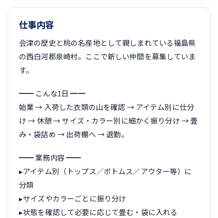
仕事内容
会津の歴史と桃の名産地として親しまれている福島県
の西白河郡泉崎村。ここで新しい仲間を募集していま
す。
━━ こんな1日 ━━
始業 → 入荷した衣類の山を確認 → アイテム別に仕分
け → 休憩 → サイズ・カラー別に細かく振り分け → 畳
み・袋詰め → 出荷棚へ → 退勤。
━━ 業務内容 ━━
▸アイテム別（トップス／ボトムス／アウター等）に
分類
▸サイズやカラーごとに振り分け
▸状態を確認して必要に応じて畳む・袋に入れる