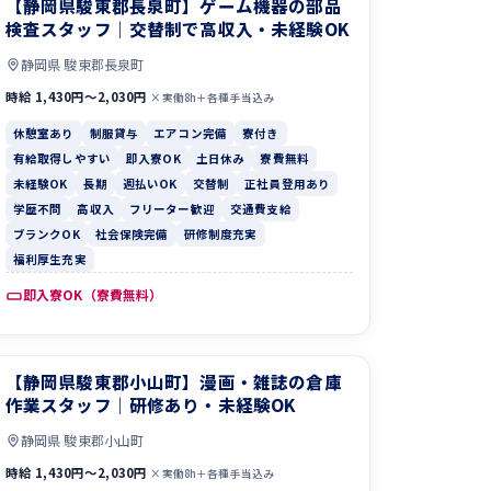
【静岡県駿東郡長泉町】ゲーム機器の部品
検査スタッフ｜交替制で高収入・未経験OK
静岡県 駿東郡長泉町
時給 1,430円〜2,030円
×実働8h＋各種手当込み
休憩室あり
制服貸与
エアコン完備
寮付き
有給取得しやすい
即入寮OK
土日休み
寮費無料
未経験OK
長期
週払いOK
交替制
正社員登用あり
学歴不問
高収入
フリーター歓迎
交通費支給
ブランクOK
社会保険完備
研修制度充実
福利厚生充実
即入寮OK（寮費無料）
【静岡県駿東郡小山町】漫画・雑誌の倉庫
作業スタッフ｜研修あり・未経験OK
静岡県 駿東郡小山町
時給 1,430円〜2,030円
×実働8h＋各種手当込み