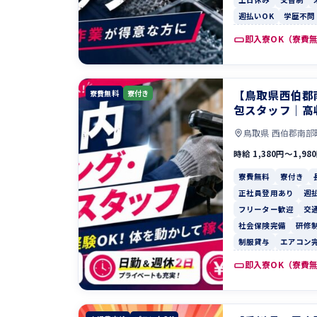
週払いOK
学歴不問
即入寮OK（寮費
【鳥取県西伯郡
寮費無料
寮付き
包スタッフ｜高
鳥取県 西伯郡南部
時給 1,380円〜1,98
寮費無料
寮付き
正社員登用あり
週
フリーター歓迎
交
社会保険完備
研修
制服貸与
エアコン
即入寮OK（寮費