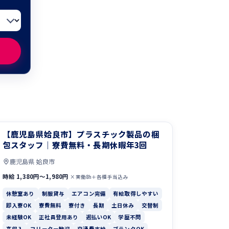
【鹿児島県姶良市】プラスチック製品の梱
包スタッフ｜寮費無料・長期休暇年3回
鹿児島県 姶良市
時給 1,380円〜1,980円
×実働8h＋各種手当込み
休憩室あり
制服貸与
エアコン完備
有給取得しやすい
即入寮OK
寮費無料
寮付き
長期
土日休み
交替制
未経験OK
正社員登用あり
週払いOK
学歴不問
高収入
フリーター歓迎
交通費支給
ブランクOK