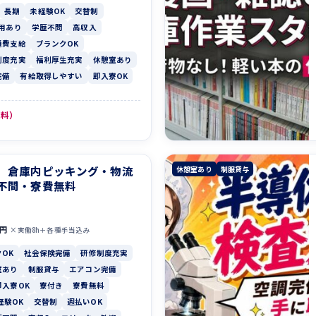
長期
未経験OK
交替制
用あり
学歴不問
高収入
通費支給
ブランクOK
制度充実
福利厚生充実
休憩室あり
完備
有給取得しやすい
即入寮OK
無料）
】倉庫内ピッキング・物流
休憩室あり
制服貸与
不問・寮費無料
0円
×実働8h＋各種手当込み
OK
社会保険完備
研修制度充実
室あり
制服貸与
エアコン完備
即入寮OK
寮付き
寮費無料
経験OK
交替制
週払いOK