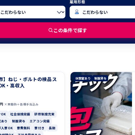
雇用形態
この条件で探す
市】ねじ・ボルトの検品ス
休憩室あり
制服貸与
OK・高収入
0円
×実働8h＋各種手当込み
OK
社会保険完備
研修制度充実
室あり
制服貸与
エアコン完備
即入寮OK
寮費無料
寮付き
長期
未経験OK
正社員登用あり