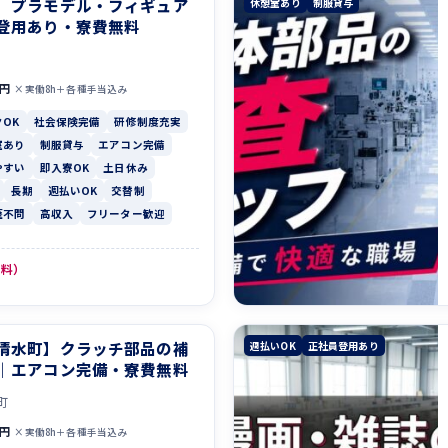
】プラモデル・フィギュア
休憩室あり
制服貸与
登用あり・寮費無料
0円
×実働8h＋各種手当込み
OK
社会保険完備
研修制度充実
室あり
制服貸与
エアコン完備
やすい
即入寮OK
土日休み
長期
週払いOK
交替制
歴不問
高収入
フリーター歓迎
無料）
清水町】クラッチ部品の補
週払いOK
正社員登用あり
｜エアコン完備・寮費無料
町
0円
×実働8h＋各種手当込み