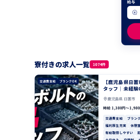
給与
寮付きの求人一覧
1074件
【鹿児島県日置
交通費支給
ブランクOK
タッフ｜未経験
鹿児島県 日置市
時給 1,380円〜1,98
交通費支給
ブランク
福利厚生充実
休憩
有給取得しやすい
土日休み
交替制