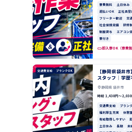
寮費無料
土日休み
週払いOK
正社員登
フリーター歓迎
交
社会保険完備
研修
制服貸与
エアコン
寮付き
即入寮OK（寮費
【静岡県袋井市
交通費支給
ブランクOK
スタッフ｜学歴
静岡県 袋井市
時給 1,430円〜2,03
交通費支給
ブランク
福利厚生充実
休憩
有給取得しやすい
土日休み
長期
未