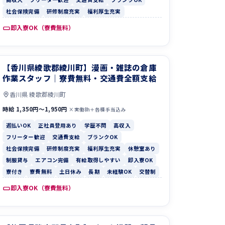
社会保険完備
研修制度充実
福利厚生充実
即入寮OK（寮費無料）
【香川県綾歌郡綾川町】漫画・雑誌の倉庫
作業スタッフ｜寮費無料・交通費全額支給
香川県 綾歌郡綾川町
時給 1,350円〜1,950円
×実働8h＋各種手当込み
週払いOK
正社員登用あり
学歴不問
高収入
フリーター歓迎
交通費支給
ブランクOK
社会保険完備
研修制度充実
福利厚生充実
休憩室あり
制服貸与
エアコン完備
有給取得しやすい
即入寮OK
寮付き
寮費無料
土日休み
長期
未経験OK
交替制
即入寮OK（寮費無料）