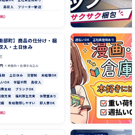
高収入
フリーター歓迎
無料）
南部町】商品の仕分け・梱
週払いOK
正社員登用あり
収入・土日休み
町
0円
×実働8h＋各種手当込み
長期
土日休み
交替制
未経験OK
払いOK
学歴不問
高収入
通費支給
ブランクOK
制度充実
福利厚生充実
休憩室あり
完備
有給取得しやすい
即入寮OK
無料）