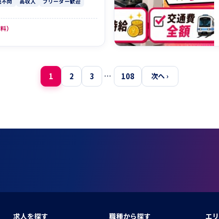
歴不問
高収入
フリーター歓迎
無料）
1
2
3
…
108
次へ ›
求人を探す
職種から探す
エリ