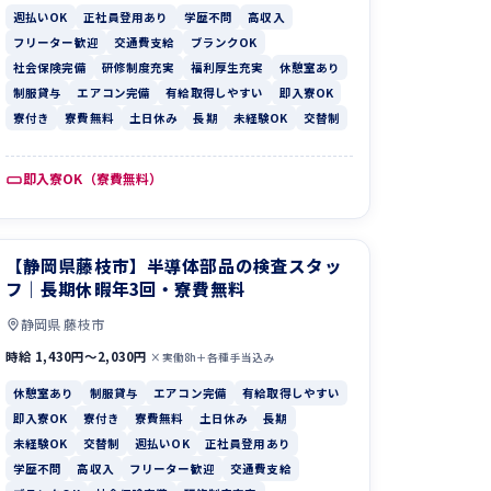
週払いOK
正社員登用あり
学歴不問
高収入
フリーター歓迎
交通費支給
ブランクOK
社会保険完備
研修制度充実
福利厚生充実
休憩室あり
制服貸与
エアコン完備
有給取得しやすい
即入寮OK
寮付き
寮費無料
土日休み
長期
未経験OK
交替制
即入寮OK（寮費無料）
【静岡県藤枝市】半導体部品の検査スタッ
フ｜長期休暇年3回・寮費無料
静岡県 藤枝市
時給 1,430円〜2,030円
×実働8h＋各種手当込み
休憩室あり
制服貸与
エアコン完備
有給取得しやすい
即入寮OK
寮付き
寮費無料
土日休み
長期
未経験OK
交替制
週払いOK
正社員登用あり
学歴不問
高収入
フリーター歓迎
交通費支給