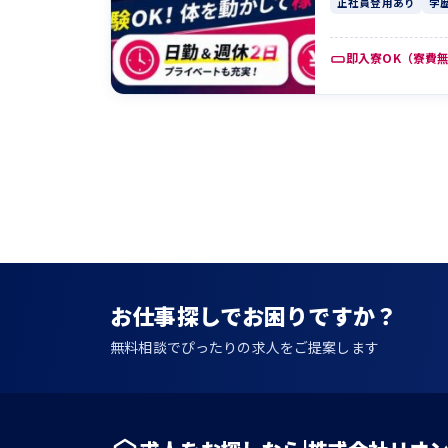
正社員登用あり
学
即入寮OK（寮費
投
稿
の
ペ
ー
ジ
お仕事探しでお困りですか？
送
無料相談でぴったりの求人をご提案します
り