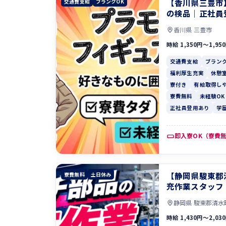
【香川県三豊市
交通費支給
ブランクOK
の検品｜正社員
香川県 三豊市
時給 1,350円〜1,95
交通費支給
ブランク
福利厚生充実
休憩
寮付き
有給取得し
寮費無料
未経験OK
正社員登用あり
学
即入寮OK（寮費
【静岡県駿東郡
寮費無料
土日休み
充作業スタッフ
静岡県 駿東郡清水
時給 1,430円〜2,03