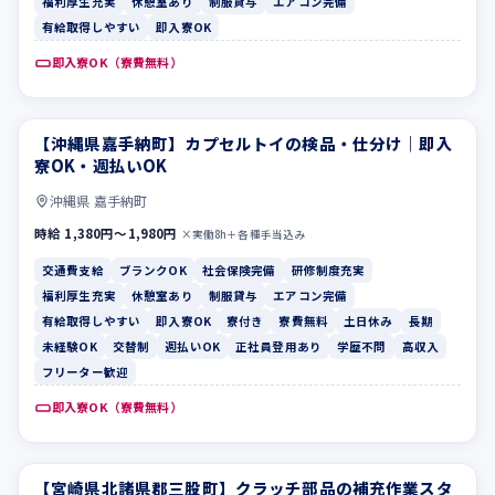
福利厚生充実
休憩室あり
制服貸与
エアコン完備
有給取得しやすい
即入寮OK
即入寮OK（寮費無料）
【沖縄県嘉手納町】カプセルトイの検品・仕分け｜即入
交通費支給
ブランクOK
寮OK・週払いOK
沖縄県 嘉手納町
時給 1,380円〜1,980円
×実働8h＋各種手当込み
交通費支給
ブランクOK
社会保険完備
研修制度充実
福利厚生充実
休憩室あり
制服貸与
エアコン完備
有給取得しやすい
即入寮OK
寮付き
寮費無料
土日休み
長期
未経験OK
交替制
週払いOK
正社員登用あり
学歴不問
高収入
フリーター歓迎
即入寮OK（寮費無料）
【宮崎県北諸県郡三股町】クラッチ部品の補充作業スタ
休憩室あり
制服貸与