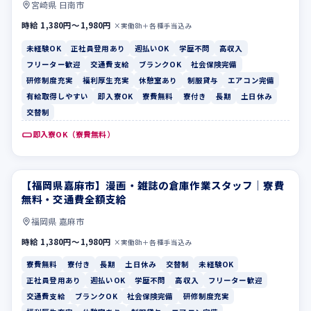
宮崎県 日南市
時給 1,380円〜1,980円
×実働8h＋各種手当込み
未経験OK
正社員登用あり
週払いOK
学歴不問
高収入
フリーター歓迎
交通費支給
ブランクOK
社会保険完備
研修制度充実
福利厚生充実
休憩室あり
制服貸与
エアコン完備
有給取得しやすい
即入寮OK
寮費無料
寮付き
長期
土日休み
交替制
即入寮OK（寮費無料）
【福岡県嘉麻市】漫画・雑誌の倉庫作業スタッフ｜寮費
寮費無料
寮付き
無料・交通費全額支給
福岡県 嘉麻市
時給 1,380円〜1,980円
×実働8h＋各種手当込み
寮費無料
寮付き
長期
土日休み
交替制
未経験OK
正社員登用あり
週払いOK
学歴不問
高収入
フリーター歓迎
交通費支給
ブランクOK
社会保険完備
研修制度充実