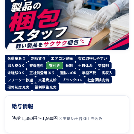
休憩室あり
制服貸与
エアコン完備
有給取得しやすい
即入寮OK
寮費無料
寮付き
長期
土日休み
交替制
未経験OK
正社員登用あり
週払いOK
学歴不問
高収入
フリーター歓迎
交通費支給
ブランクOK
社会保険完備
研修制度充実
福利厚生充実
給与情報
時給 1,380円〜1,980円
×実働8h＋各種手当込み