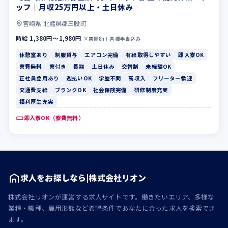
ッフ｜月収25万円以上・土日休み
宮崎県 北諸県郡三股町
時給 1,380円〜1,980円
×実働8h＋各種手当込み
休憩室あり
制服貸与
エアコン完備
有給取得しやすい
即入寮OK
寮費無料
寮付き
長期
土日休み
交替制
未経験OK
正社員登用あり
週払いOK
学歴不問
高収入
フリーター歓迎
交通費支給
ブランクOK
社会保険完備
研修制度充実
福利厚生充実
即入寮OK（寮費無料）
求人をお探しなら|株式会社リオン
株式会社リオンが運営する求人サイトです。働きたいエリア、多様な
業種・職種、雇用形態など希望条件であなたに合った求人を検索でき
ます。