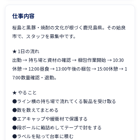
仕事内容
桜島と黒豚・焼酎の文化が根づく鹿児島県。その姶良
市で、スタッフを募集中です。
★ 1日の流れ
出勤 → 持ち場と資材の確認 → 梱包作業開始 → 10:30
休憩 → 12:00昼食 → 13:00午後の梱包 → 15:00休憩 → 1
7:00数量確認・退勤。
★ やること
●ライン横の持ち場で流れてくる製品を受け取る
●数を数えてまとめる
●エアキャップや緩衝材で保護する
●段ボールに箱詰めしてテープで封をする
●ラベルを貼って台車に積む