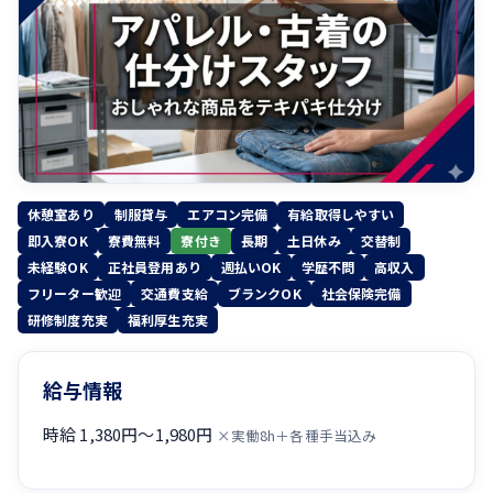
休憩室あり
制服貸与
エアコン完備
有給取得しやすい
即入寮OK
寮費無料
寮付き
長期
土日休み
交替制
未経験OK
正社員登用あり
週払いOK
学歴不問
高収入
フリーター歓迎
交通費支給
ブランクOK
社会保険完備
研修制度充実
福利厚生充実
給与情報
時給 1,380円〜1,980円
×実働8h＋各種手当込み