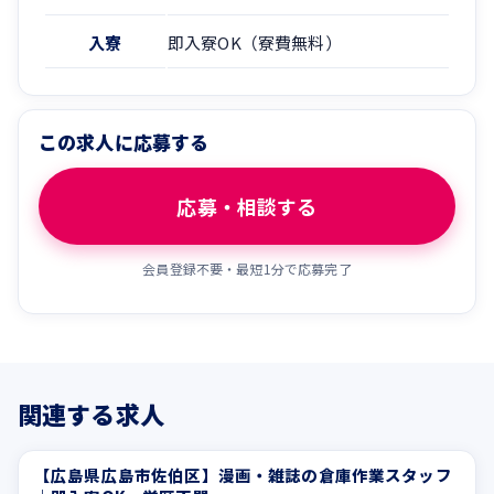
入寮
即入寮OK（寮費無料）
この求人に応募する
応募・相談する
会員登録不要・最短1分で応募完了
関連する求人
【広島県広島市佐伯区】漫画・雑誌の倉庫作業スタッフ
寮費無料
寮付き