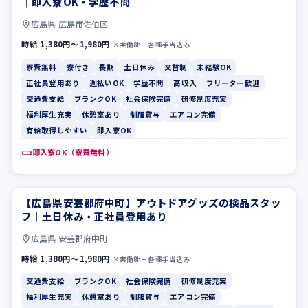
｜即入寮OK・学歴不問
広島県 広島市佐伯区
時給 1,380円〜1,980円
×実働8h＋各種手当込み
寮費無料
寮付き
長期
土日休み
交替制
未経験OK
正社員登用あり
週払いOK
学歴不問
高収入
フリーター歓迎
交通費支給
ブランクOK
社会保険完備
研修制度充実
福利厚生充実
休憩室あり
制服貸与
エアコン完備
有給取得しやすい
即入寮OK
即入寮OK（寮費無料）
【広島県安芸郡府中町】アウトドアグッズの検品スタッ
交通費支給
ブランクOK
フ｜土日休み・正社員登用あり
広島県 安芸郡府中町
時給 1,380円〜1,980円
×実働8h＋各種手当込み
交通費支給
ブランクOK
社会保険完備
研修制度充実
福利厚生充実
休憩室あり
制服貸与
エアコン完備