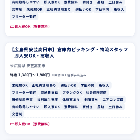
有給取得しやすい
即入寮OK
寮費無料
寮付き
長期
土日休み
交替制
未経験OK
正社員登用あり
週払いOK
学歴不問
高収入
フリーター歓迎
即入寮OK（寮費無料）
【広島県安芸高田市】倉庫内ピッキング・物流スタッフ
未経験OK
正社員登用あり
｜即入寮OK・高収入
広島県 安芸高田市
時給 1,380円〜1,980円
×実働8h＋各種手当込み
未経験OK
正社員登用あり
週払いOK
学歴不問
高収入
フリーター歓迎
交通費支給
ブランクOK
社会保険完備
研修制度充実
福利厚生充実
休憩室あり
制服貸与
エアコン完備
有給取得しやすい
即入寮OK
寮費無料
寮付き
長期
土日休み
交替制
即入寮OK（寮費無料）