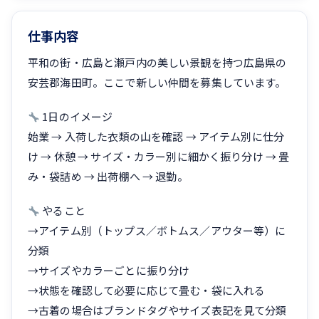
仕事内容
平和の街・広島と瀬戸内の美しい景観を持つ広島県の
安芸郡海田町。ここで新しい仲間を募集しています。
1日のイメージ
始業 → 入荷した衣類の山を確認 → アイテム別に仕分
け → 休憩 → サイズ・カラー別に細かく振り分け → 畳
み・袋詰め → 出荷棚へ → 退勤。
やること
→アイテム別（トップス／ボトムス／アウター等）に
分類
→サイズやカラーごとに振り分け
→状態を確認して必要に応じて畳む・袋に入れる
→古着の場合はブランドタグやサイズ表記を見て分類