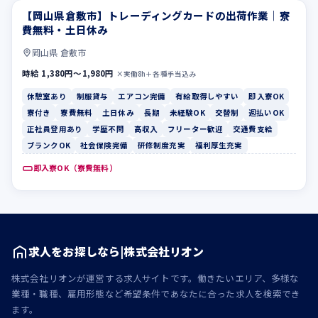
【岡山県倉敷市】トレーディングカードの出荷作業｜寮
休憩室あり
制服貸与
費無料・土日休み
岡山県 倉敷市
時給 1,380円〜1,980円
×実働8h＋各種手当込み
休憩室あり
制服貸与
エアコン完備
有給取得しやすい
即入寮OK
寮付き
寮費無料
土日休み
長期
未経験OK
交替制
週払いOK
正社員登用あり
学歴不問
高収入
フリーター歓迎
交通費支給
ブランクOK
社会保険完備
研修制度充実
福利厚生充実
即入寮OK（寮費無料）
求人をお探しなら|株式会社リオン
株式会社リオンが運営する求人サイトです。働きたいエリア、多様な
業種・職種、雇用形態など希望条件であなたに合った求人を検索でき
ます。