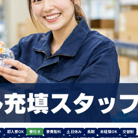
い
即入寮OK
寮付き
寮費無料
土日休み
長期
未経験OK
交替制