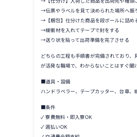
→【仕分け】入荷した商品を出荷先や種類
→伝票やラベルを見て決められた場所へ振
→【梱包】仕分けた商品を段ボールに詰め
→緩衝材を入れてテープで封をする
→送り状を貼って出荷準備を完了させる
どちらの工程も手順書が完備されており、
が活発な職場で、わからないことはすぐ聞
■道具・設備
ハンドラベラー、テープカッター、台車、
■条件
✓ 寮費無料・即入寮OK
✓ 週払いOK
✓ 交通費全額支給