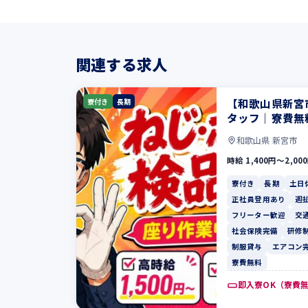
関連する求人
【和歌山県新宮
寮付き
長期
タッフ｜寮費無
和歌山県 新宮市
時給 1,400円〜2,00
寮付き
長期
土日
正社員登用あり
週
フリーター歓迎
交
社会保険完備
研修
制服貸与
エアコン
寮費無料
即入寮OK（寮費