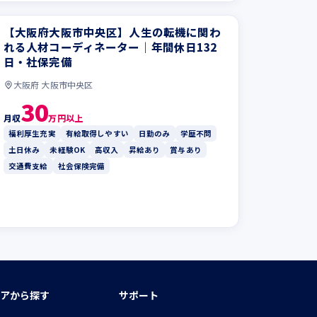
【大阪府大阪市中央区】人生の転機に関わ
れる人材コーディネーター｜年間休日132
日・社保完備
大阪府 大阪市中央区
30
月収
万円以上
福利厚生充実
有給取得しやすい
日勤のみ
学歴不問
土日休み
未経験OK
高収入
昇給あり
賞与あり
交通費支給
社会保険完備
アから探す
サポート