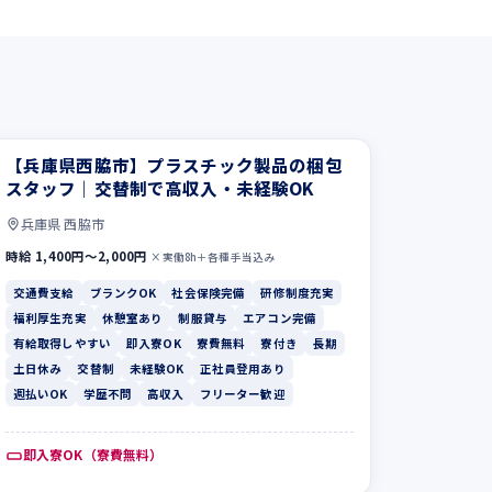
【兵庫県西脇市】プラスチック製品の梱包
スタッフ｜交替制で高収入・未経験OK
兵庫県 西脇市
時給 1,400円〜2,000円
×実働8h＋各種手当込み
交通費支給
ブランクOK
社会保険完備
研修制度充実
福利厚生充実
休憩室あり
制服貸与
エアコン完備
有給取得しやすい
即入寮OK
寮費無料
寮付き
長期
土日休み
交替制
未経験OK
正社員登用あり
週払いOK
学歴不問
高収入
フリーター歓迎
即入寮OK（寮費無料）