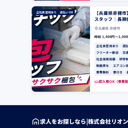
【兵庫県赤穂市
正社員登用あり
週払いOK
スタッフ｜長期
兵庫県 赤穂市
時給 1,400円〜2,00
正社員登用あり
週
フリーター歓迎
交
社会保険完備
研修
制服貸与
エアコン
寮費無料
寮付き
即入寮OK（寮費
求人をお探しなら|株式会社リオ