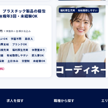
】プラスチック製品の梱包
福利厚生充実
有給取得しやすい
休暇年3回・未経験OK
0円
×実働8h＋各種手当込み
払いOK
学歴不問
高収入
通費支給
ブランクOK
制度充実
福利厚生充実
休憩室あり
完備
有給取得しやすい
即入寮OK
長期
土日休み
交替制
未経験OK
無料）
求人を探す
職種から探す
エリ
ン