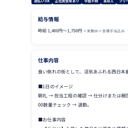
週払いOK
正社員登用あり
学歴不問
高収入
フリ
給与情報
時給 1,400円〜1,750円
×実働8h＋各種手当込み
仕事内容
食い倒れの街として、活気あふれる西日本
■1日のイメージ
朝礼 → 担当工程の確認 → 仕分けまたは梱包 → 10
00数量チェック → 退勤。
■お仕事内容