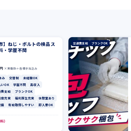
市】ねじ・ボルトの検品ス
交通費支給
ブランクOK
料・学歴不問
0円
×実働8h＋各種手当込み
休み
交替制
未経験OK
払いOK
学歴不問
高収入
通費支給
ブランクOK
制度充実
福利厚生充実
休憩室あり
完備
有給取得しやすい
即入寮OK
無料）