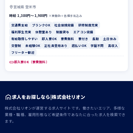
宮城県 登米市
時給 1,380円〜1,980円
×実働8h＋各種手当込み
交通費支給
ブランクOK
社会保険完備
研修制度充実
福利厚生充実
休憩室あり
制服貸与
エアコン完備
有給取得しやすい
即入寮OK
寮費無料
寮付き
長期
土日休み
交替制
未経験OK
正社員登用あり
週払いOK
学歴不問
高収入
フリーター歓迎
即入寮OK（寮費無料）
求人をお探しなら|株式会社リオン
株式会社リオンが運営する求人サイトです。働きたいエリア、多様な
業種・職種、雇用形態など希望条件であなたに合った求人を検索でき
ます。