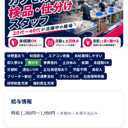
休憩室あり
制服貸与
エアコン完備
有給取得しやすい
即入寮OK
寮付き
寮費無料
土日休み
長期
未経験OK
交替制
週払いOK
正社員登用あり
学歴不問
高収入
フリーター歓迎
交通費支給
ブランクOK
社会保険完備
研修制度充実
福利厚生充実
給与情報
時給 1,380円〜1,980円
×実働8h＋各種手当込み