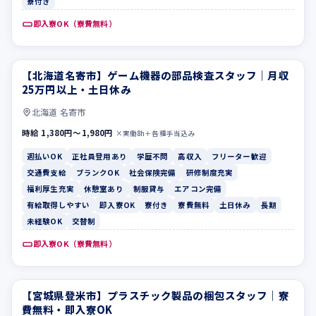
寮付き
即入寮OK（寮費無料）
【北海道名寄市】ゲーム機器の部品検査スタッフ｜月収
週払いOK
正社員登用あり
25万円以上・土日休み
北海道 名寄市
時給 1,380円〜1,980円
×実働8h＋各種手当込み
週払いOK
正社員登用あり
学歴不問
高収入
フリーター歓迎
交通費支給
ブランクOK
社会保険完備
研修制度充実
福利厚生充実
休憩室あり
制服貸与
エアコン完備
有給取得しやすい
即入寮OK
寮付き
寮費無料
土日休み
長期
未経験OK
交替制
即入寮OK（寮費無料）
【宮城県登米市】プラスチック製品の梱包スタッフ｜寮
交通費支給
ブランクOK
費無料・即入寮OK