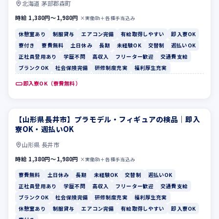
北海道 茅部郡森町
時給 1,380円〜1,980円
×実働8h＋各種手当込み
休憩室あり
制服貸与
エアコン完備
有給取得しやすい
即入寮OK
寮付き
寮費無料
土日休み
長期
未経験OK
交替制
週払いOK
正社員登用あり
学歴不問
高収入
フリーター歓迎
交通費支給
ブランクOK
社会保険完備
研修制度充実
福利厚生充実
即入寮OK（寮費無料）
【山形県長井市】プラモデル・フィギュアの検品｜即入
寮費無料
土日休み
寮OK・週払いOK
山形県 長井市
時給 1,380円〜1,980円
×実働8h＋各種手当込み
寮費無料
土日休み
長期
未経験OK
交替制
週払いOK
正社員登用あり
学歴不問
高収入
フリーター歓迎
交通費支給
ブランクOK
社会保険完備
研修制度充実
福利厚生充実
休憩室あり
制服貸与
エアコン完備
有給取得しやすい
即入寮OK