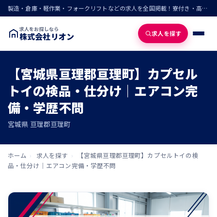
製造・倉庫・軽作業・フォークリフトなどの求人を全国掲載！寮付き・高収入・即入寮の仕事が見つかる
求人をお探しなら
求人を探す
株式会社リオン
【宮城県亘理郡亘理町】カプセル
トイの検品・仕分け｜エアコン完
備・学歴不問
宮城県 亘理郡亘理町
ホーム
›
求人を探す
›
【宮城県亘理郡亘理町】カプセルトイの検
品・仕分け｜エアコン完備・学歴不問