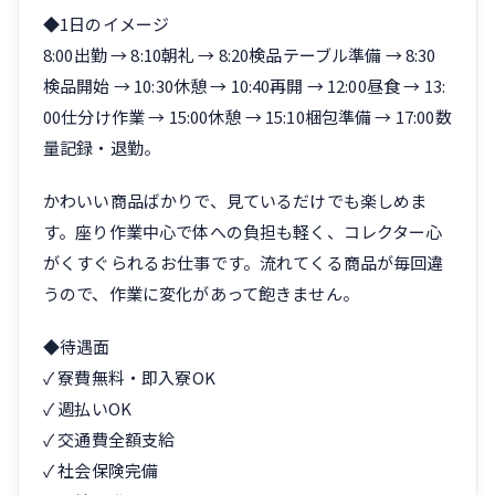
◆1日のイメージ
8:00出勤 → 8:10朝礼 → 8:20検品テーブル準備 → 8:30
検品開始 → 10:30休憩 → 10:40再開 → 12:00昼食 → 13:
00仕分け作業 → 15:00休憩 → 15:10梱包準備 → 17:00数
量記録・退勤。
かわいい商品ばかりで、見ているだけでも楽しめま
す。座り作業中心で体への負担も軽く、コレクター心
がくすぐられるお仕事です。流れてくる商品が毎回違
うので、作業に変化があって飽きません。
◆待遇面
✓ 寮費無料・即入寮OK
✓ 週払いOK
✓ 交通費全額支給
✓ 社会保険完備