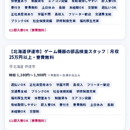
休憩室あり
制服貸与
エアコン完備
有給取得しやすい
即入寮OK
寮付き
寮費無料
土日休み
長期
未経験OK
交替制
週払いOK
正社員登用あり
学歴不問
高収入
フリーター歓迎
交通費支給
ブランクOK
社会保険完備
研修制度充実
福利厚生充実
即入寮OK（寮費無料）
【北海道伊達市】ゲーム機器の部品検査スタッフ｜月収
週払いOK
正社員登用あり
25万円以上・寮費無料
北海道 伊達市
時給 1,380円〜1,980円
×実働8h＋各種手当込み
週払いOK
正社員登用あり
学歴不問
高収入
フリーター歓迎
交通費支給
ブランクOK
社会保険完備
研修制度充実
福利厚生充実
休憩室あり
制服貸与
エアコン完備
有給取得しやすい
即入寮OK
寮付き
寮費無料
土日休み
長期
未経験OK
交替制
即入寮OK（寮費無料）