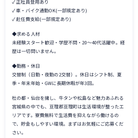
✓ 正社員登用あり
✓ 車・バイク通勤OK(一部規定あり)
✓ 赴任費支給(一部規定あり)
◆求める人材
未経験スタート歓迎・学歴不問・20〜40代活躍中。経
歴は一切問いません。
◆勤務・休日
交替制（日勤・夜勤の2交替）。休日はシフト制、夏
季・年末年始・GWに長期休暇が年3回。
杜の都・仙台を擁し、牛タンや松島など魅力あふれる
宮城県の中でも、亘理郡亘理町は生活環境が整ったエ
リアです。寮費無料で生活費を抑えながら働けるの
で、貯金もしやすい環境。まずはお気軽にご応募くだ
さい。