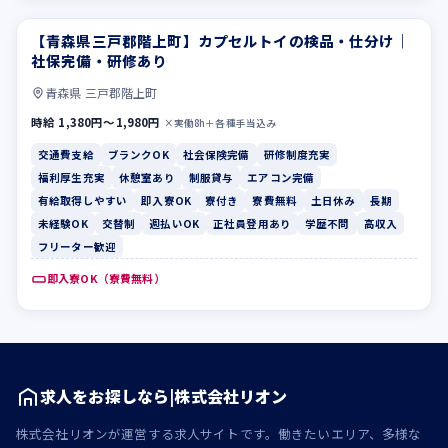
【青森県三戸郡階上町】カプセルトイの検品・仕分け｜
交通費支給
ブランクOK
社保完備・研修あり
青森県 三戸郡階上町
時給 1,380円〜1,980円
×実働8h＋各種手当込み
交通費支給
ブランクOK
社会保険完備
研修制度充実
福利厚生充実
休憩室あり
制服貸与
エアコン完備
有給取得しやすい
即入寮OK
寮付き
寮費無料
土日休み
長期
未経験OK
交替制
週払いOK
正社員登用あり
学歴不問
高収入
フリーター歓迎
即入寮OK（寮費無料）
求人をお探しなら|株式会社リオン
株式会社リオンが運営する求人サイトです。働きたいエリア、多様な