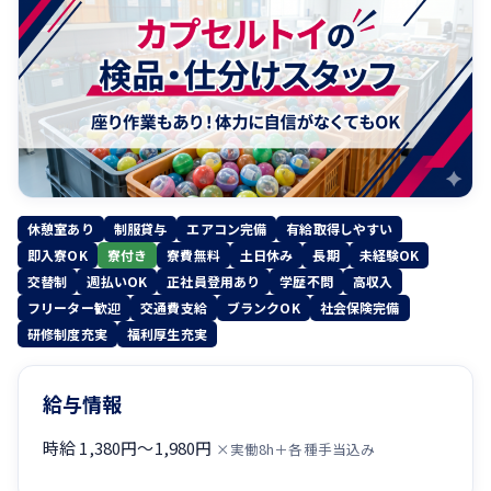
休憩室あり
制服貸与
エアコン完備
有給取得しやすい
即入寮OK
寮付き
寮費無料
土日休み
長期
未経験OK
交替制
週払いOK
正社員登用あり
学歴不問
高収入
フリーター歓迎
交通費支給
ブランクOK
社会保険完備
研修制度充実
福利厚生充実
給与情報
時給 1,380円〜1,980円
×実働8h＋各種手当込み