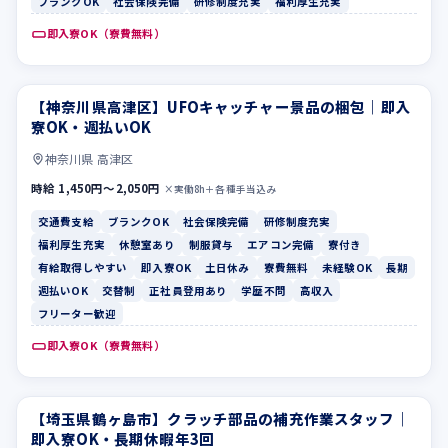
ブランクOK
社会保険完備
研修制度充実
福利厚生充実
即入寮OK（寮費無料）
【神奈川県高津区】UFOキャッチャー景品の梱包｜即入
交通費支給
ブランクOK
寮OK・週払いOK
神奈川県 高津区
時給 1,450円〜2,050円
×実働8h＋各種手当込み
交通費支給
ブランクOK
社会保険完備
研修制度充実
福利厚生充実
休憩室あり
制服貸与
エアコン完備
寮付き
有給取得しやすい
即入寮OK
土日休み
寮費無料
未経験OK
長期
週払いOK
交替制
正社員登用あり
学歴不問
高収入
フリーター歓迎
即入寮OK（寮費無料）
【埼玉県鶴ヶ島市】クラッチ部品の補充作業スタッフ｜
週払いOK
正社員登用あり
即入寮OK・長期休暇年3回