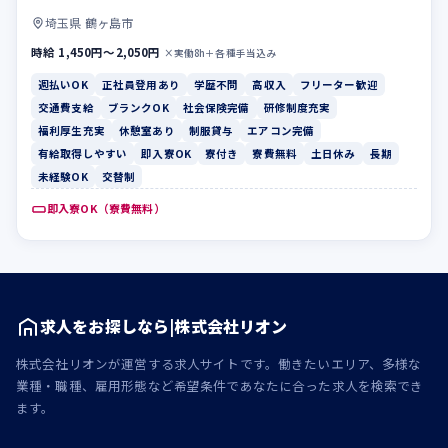
埼玉県 鶴ヶ島市
時給 1,450円〜2,050円
×実働8h＋各種手当込み
週払いOK
正社員登用あり
学歴不問
高収入
フリーター歓迎
交通費支給
ブランクOK
社会保険完備
研修制度充実
福利厚生充実
休憩室あり
制服貸与
エアコン完備
有給取得しやすい
即入寮OK
寮付き
寮費無料
土日休み
長期
未経験OK
交替制
即入寮OK（寮費無料）
求人をお探しなら|株式会社リオン
株式会社リオンが運営する求人サイトです。働きたいエリア、多様な
業種・職種、雇用形態など希望条件であなたに合った求人を検索でき
ます。