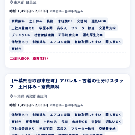
東京都 目黒区
時給 1,450円〜2,050円
×実働8h＋各種手当込み
寮費無料
土日休み
長期
未経験OK
交替制
週払いOK
正社員登用あり
学歴不問
高収入
フリーター歓迎
交通費支給
ブランクOK
社会保険完備
研修制度充実
福利厚生充実
休憩室あり
制服貸与
エアコン完備
有給取得しやすい
即入寮OK
寮付き
即入寮OK（寮費無料）
【千葉県香取郡東庄町】アパレル・古着の仕分けスタッ
休憩室あり
制服貸与
フ｜土日休み・寮費無料
千葉県 香取郡東庄町
時給 1,450円〜2,050円
×実働8h＋各種手当込み
休憩室あり
制服貸与
エアコン完備
有給取得しやすい
即入寮OK
寮付き
寮費無料
土日休み
長期
未経験OK
交替制
週払いOK
正社員登用あり
学歴不問
高収入
フリーター歓迎
交通費支給