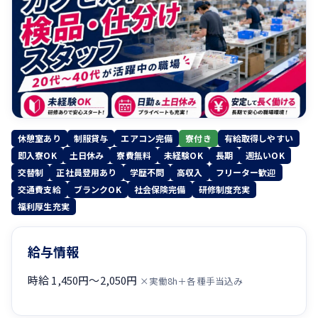
休憩室あり
制服貸与
エアコン完備
寮付き
有給取得しやすい
即入寮OK
土日休み
寮費無料
未経験OK
長期
週払いOK
交替制
正社員登用あり
学歴不問
高収入
フリーター歓迎
交通費支給
ブランクOK
社会保険完備
研修制度充実
福利厚生充実
給与情報
時給 1,450円〜2,050円
×実働8h＋各種手当込み