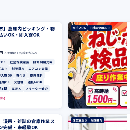
市】倉庫内ピッキング・物
週払いOK
正社員登用あり
払いOK・即入寮OK
0円
×実働8h＋各種手当込み
OK
社会保険完備
研修制度充実
室あり
制服貸与
エアコン完備
即入寮OK
寮付き
寮費無料
経験OK
交替制
週払いOK
歴不問
高収入
フリーター歓迎
無料）
】漫画・雑誌の倉庫作業ス
休憩室あり
制服貸与
ン完備・未経験OK