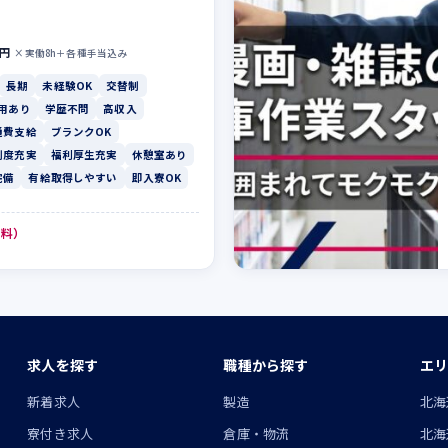
0円
×実働8h＋各種手当込み
長期
未経験OK
交替制
用あり
学歴不問
高収入
通費支給
ブランクOK
制度充実
福利厚生充実
休憩室あり
完備
有給取得しやすい
即入寮OK
無料）
求人を探す
職種から探す
エリ
ン
新着求人
製造
北海
寮付き求人
倉庫・物流
北海