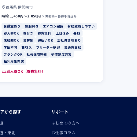
群馬県 伊勢崎市
時給 1,450円〜2,050円
×実働8h＋各種手当込み
休憩室あり
制服貸与
エアコン完備
有給取得しやすい
即入寮OK
寮付き
寮費無料
土日休み
長期
未経験OK
交替制
週払いOK
正社員登用あり
学歴不問
高収入
フリーター歓迎
交通費支給
ブランクOK
社会保険完備
研修制度充実
福利厚生充実
即入寮OK（寮費無料）
アから探す
サポート
道
はじめての方へ
道・東北
お仕事コラム