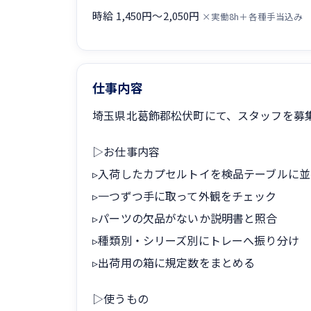
時給 1,450円〜2,050円
×実働8h＋各種手当込み
仕事内容
埼玉県北葛飾郡松伏町にて、スタッフを募
▷お仕事内容
▹入荷したカプセルトイを検品テーブルに並
▹一つずつ手に取って外観をチェック
▹パーツの欠品がないか説明書と照合
▹種類別・シリーズ別にトレーへ振り分け
▹出荷用の箱に規定数をまとめる
▷使うもの