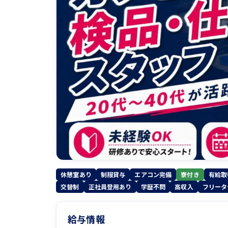
休憩室あり
制服貸与
エアコン完備
寮付き
有給取
交替制
正社員登用あり
学歴不問
高収入
フリータ
給与情報