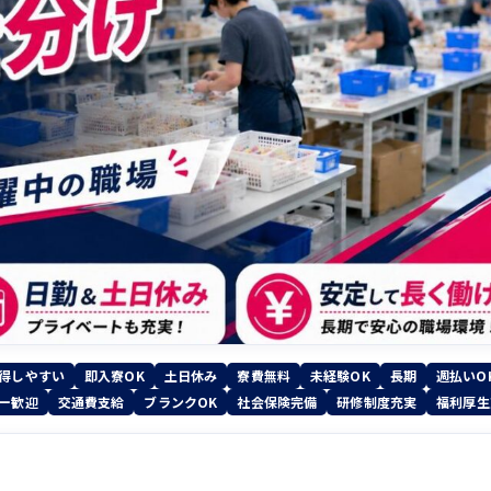
得しやすい
即入寮OK
土日休み
寮費無料
未経験OK
長期
週払いO
ー歓迎
交通費支給
ブランクOK
社会保険完備
研修制度充実
福利厚生