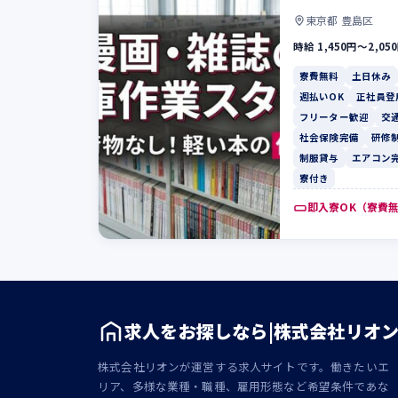
東京都 豊島区
時給 1,450円〜2,05
寮費無料
土日休み
週払いOK
正社員登
フリーター歓迎
交
社会保険完備
研修
制服貸与
エアコン
寮付き
即入寮OK（寮費
求人をお探しなら|株式会社リオ
株式会社リオンが運営する求人サイトです。働きたいエ
リア、多様な業種・職種、雇用形態など希望条件であな