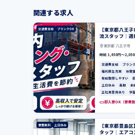
関連する求人
【東京都八王子
交通費支給
ブランクOK
流スタッフ｜週
東京都 八王子市
時給 1,450円〜2,05
交通費支給
ブランク
福利厚生充実
休憩
有給取得しやすい
土日休み
長期
未
正社員登用あり
学
即入寮OK（寮費
【東京都豊島区
寮費無料
土日休み
タッフ｜エアコ