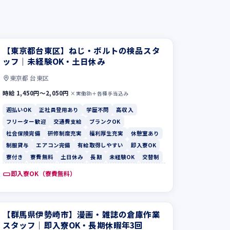
【東京都台東区】ねじ・ボルトの検品スタ
ッフ｜未経験OK・土日休み
東京都 台東区
時給 1,450円〜2,050円
×実働8h＋各種手当込み
週払いOK
正社員登用あり
学歴不問
高収入
フリーター歓迎
交通費支給
ブランクOK
社会保険完備
研修制度充実
福利厚生充実
休憩室あり
制服貸与
エアコン完備
有給取得しやすい
即入寮OK
寮付き
寮費無料
土日休み
長期
未経験OK
交替制
即入寮OK（寮費無料）
【群馬県伊勢崎市】漫画・雑誌の倉庫作業
スタッフ｜即入寮OK・長期休暇年3回