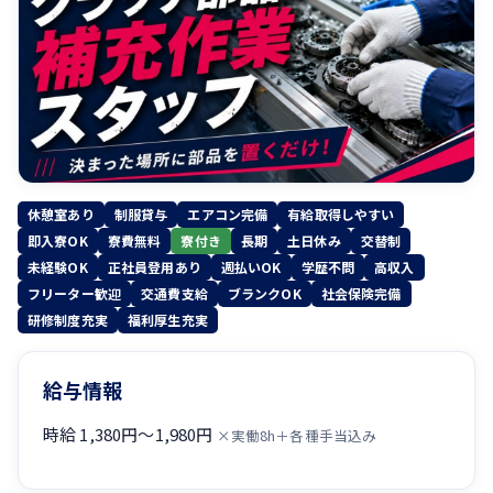
休憩室あり
制服貸与
エアコン完備
有給取得しやすい
即入寮OK
寮費無料
寮付き
長期
土日休み
交替制
未経験OK
正社員登用あり
週払いOK
学歴不問
高収入
フリーター歓迎
交通費支給
ブランクOK
社会保険完備
研修制度充実
福利厚生充実
給与情報
時給 1,380円〜1,980円
×実働8h＋各種手当込み