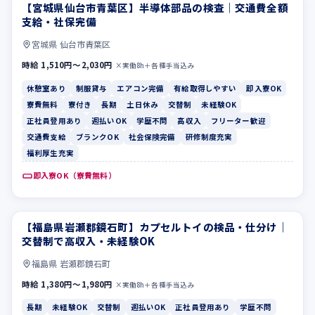
【宮城県仙台市青葉区】半導体部品の検査｜交通費全額
休憩室あり
制服貸与
支給・社保完備
宮城県 仙台市青葉区
時給 1,510円〜2,030円
×実働8h＋各種手当込み
休憩室あり
制服貸与
エアコン完備
有給取得しやすい
即入寮OK
寮費無料
寮付き
長期
土日休み
交替制
未経験OK
正社員登用あり
週払いOK
学歴不問
高収入
フリーター歓迎
交通費支給
ブランクOK
社会保険完備
研修制度充実
福利厚生充実
即入寮OK（寮費無料）
【福島県岩瀬郡鏡石町】カプセルトイの検品・仕分け｜
長期
未経験OK
交替制で高収入・未経験OK
福島県 岩瀬郡鏡石町
時給 1,380円〜1,980円
×実働8h＋各種手当込み
長期
未経験OK
交替制
週払いOK
正社員登用あり
学歴不問