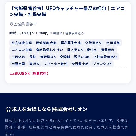
【宮城県富谷市】UFOキャッチャー景品の梱包｜エアコ
社会保険完備
研修制度充実
ン完備・社保完備
宮城県 富谷市
時給 1,380円〜1,980円
×実働8h＋各種手当込み
社会保険完備
研修制度充実
福利厚生充実
休憩室あり
制服貸与
エアコン完備
有給取得しやすい
即入寮OK
寮付き
寮費無料
土日休み
長期
未経験OK
交替制
週払いOK
正社員登用あり
学歴不問
高収入
フリーター歓迎
交通費支給
ブランクOK
即入寮OK（寮費無料）
求人をお探しなら|株式会社リオン
株式会社リオンが運営する求人サイトです。働きたいエリア、多様な
業種・職種、雇用形態など希望条件であなたに合った求人を検索でき
ます。