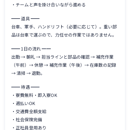
・チームと声を掛け合いながら進める
━━ 道具 ━━
台車、軍手、ハンドリフト（必要に応じて）。重い部
品は台車で運ぶので、力任せの作業ではありません。
━━ 1日の流れ ━━
出勤 → 朝礼 → 担当ラインと部品の確認 → 補充作業
（午前）→ 休憩 → 補充作業（午後）→ 在庫数の記録
→ 清掃 → 退勤。
━━ 待遇 ━━
・寮費無料・即入寮OK
・週払いOK
・交通費全額支給
・社会保険完備
・正社員登用あり