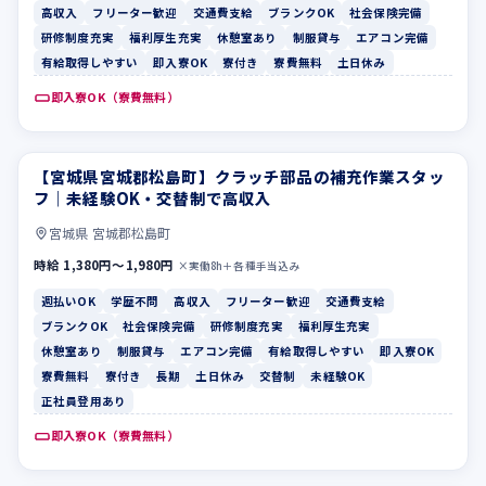
高収入
フリーター歓迎
交通費支給
ブランクOK
社会保険完備
研修制度充実
福利厚生充実
休憩室あり
制服貸与
エアコン完備
有給取得しやすい
即入寮OK
寮付き
寮費無料
土日休み
即入寮OK（寮費無料）
【宮城県宮城郡松島町】クラッチ部品の補充作業スタッ
週払いOK
学歴不問
フ｜未経験OK・交替制で高収入
宮城県 宮城郡松島町
時給 1,380円〜1,980円
×実働8h＋各種手当込み
週払いOK
学歴不問
高収入
フリーター歓迎
交通費支給
ブランクOK
社会保険完備
研修制度充実
福利厚生充実
休憩室あり
制服貸与
エアコン完備
有給取得しやすい
即入寮OK
寮費無料
寮付き
長期
土日休み
交替制
未経験OK
正社員登用あり
即入寮OK（寮費無料）