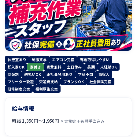
休憩室あり
制服貸与
エアコン完備
有給取得しやすい
即入寮OK
寮付き
寮費無料
土日休み
長期
未経験OK
交替制
週払いOK
正社員登用あり
学歴不問
高収入
フリーター歓迎
交通費支給
ブランクOK
社会保険完備
研修制度充実
福利厚生充実
給与情報
時給 1,350円〜1,950円
×実働8h＋各種手当込み