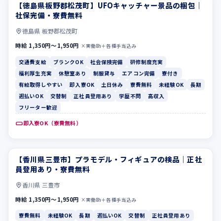
【徳島県板野郡松茂町】UFOキャッチャー景品の梱包｜
交通費支給
ブランクOK
社保完備・寮費無料
徳島県 板野郡松茂町
時給 1,350円〜1,950円
×実働8h＋各種手当込み
交通費支給
ブランクOK
社会保険完備
研修制度充実
福利厚生充実
休憩室あり
制服貸与
エアコン完備
寮付き
有給取得しやすい
即入寮OK
土日休み
寮費無料
未経験OK
長期
週払いOK
交替制
正社員登用あり
学歴不問
高収入
フリーター歓迎
即入寮OK（寮費無料）
【香川県三豊市】プラモデル・フィギュアの検品｜正社
寮費無料
未経験OK
員登用あり・寮費無料
香川県 三豊市
時給 1,350円〜1,950円
×実働8h＋各種手当込み
寮費無料
未経験OK
長期
週払いOK
交替制
正社員登用あり