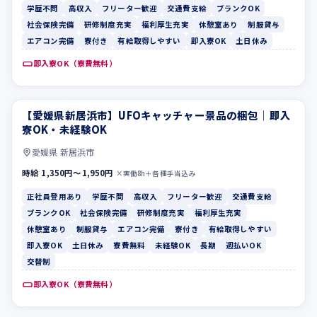
学歴不問
高収入
フリーター歓迎
交通費支給
ブランクOK
社会保険完備
研修制度充実
福利厚生充実
休憩室あり
制服貸与
エアコン完備
寮付き
有給取得しやすい
即入寮OK
土日休み
即入寮OK（寮費無料）
【愛媛県新居浜市】UFOキャッチャー景品の梱包｜即入
正社員登用あり
学歴不問
寮OK・未経験OK
愛媛県 新居浜市
時給 1,350円〜1,950円
×実働8h＋各種手当込み
正社員登用あり
学歴不問
高収入
フリーター歓迎
交通費支給
ブランクOK
社会保険完備
研修制度充実
福利厚生充実
休憩室あり
制服貸与
エアコン完備
寮付き
有給取得しやすい
即入寮OK
土日休み
寮費無料
未経験OK
長期
週払いOK
交替制
即入寮OK（寮費無料）