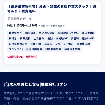
【徳島県吉野川市】漫画・雑誌の倉庫作業スタッフ｜研
休憩室あり
制服貸与
修あり・寮費無料
徳島県 吉野川市
時給 1,350円〜1,950円
×実働8h＋各種手当込み
休憩室あり
制服貸与
エアコン完備
有給取得しやすい
即入寮OK
寮付き
寮費無料
土日休み
長期
未経験OK
交替制
週払いOK
正社員登用あり
学歴不問
高収入
フリーター歓迎
交通費支給
ブランクOK
社会保険完備
研修制度充実
福利厚生充実
即入寮OK（寮費無料）
求人をお探しなら|株式会社リオン
株式会社リオンが運営する求人サイトです。働きたいエリア、多様な
業種・職種、雇用形態など希望条件であなたに合った求人を検索でき
ます。