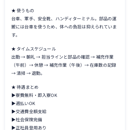
★ 使うもの
台車、軍手、安全靴、ハンディターミナル。部品の運
搬には台車を使うため、体への負担は抑えられていま
す。
★ タイムスケジュール
出勤 → 朝礼 → 担当ラインと部品の確認 → 補充作業
（午前）→ 休憩 → 補充作業（午後）→ 在庫数の記録
→ 清掃 → 退勤。
★ 待遇まとめ
▶寮費無料・即入寮OK
▶週払いOK
▶交通費全額支給
▶社会保険完備
▶正社員登用あり