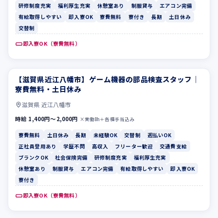
研修制度充実
福利厚生充実
休憩室あり
制服貸与
エアコン完備
有給取得しやすい
即入寮OK
寮費無料
寮付き
長期
土日休み
交替制
即入寮OK（寮費無料）
【滋賀県近江八幡市】ゲーム機器の部品検査スタッフ｜
寮費無料
土日休み
寮費無料・土日休み
滋賀県 近江八幡市
時給 1,400円〜2,000円
×実働8h＋各種手当込み
寮費無料
土日休み
長期
未経験OK
交替制
週払いOK
正社員登用あり
学歴不問
高収入
フリーター歓迎
交通費支給
ブランクOK
社会保険完備
研修制度充実
福利厚生充実
休憩室あり
制服貸与
エアコン完備
有給取得しやすい
即入寮OK
寮付き
即入寮OK（寮費無料）