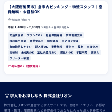
【大阪府池田市】倉庫内ピッキング・物流スタッフ｜寮
交通費支給
ブランクOK
費無料・未経験OK
大阪府 池田市
時給 1,400円〜2,000円
×実働8h＋各種手当込み
交通費支給
ブランクOK
社会保険完備
研修制度充実
福利厚生充実
休憩室あり
制服貸与
エアコン完備
有給取得しやすい
即入寮OK
寮費無料
寮付き
長期
土日休み
交替制
未経験OK
正社員登用あり
週払いOK
学歴不問
高収入
フリーター歓迎
即入寮OK（寮費無料）
求人をお探しなら|株式会社リオン
株式会社リオンが運営する求人サイトです。働きたいエリア、多様な
業種・職種、雇用形態など希望条件であなたに合った求人を検索でき