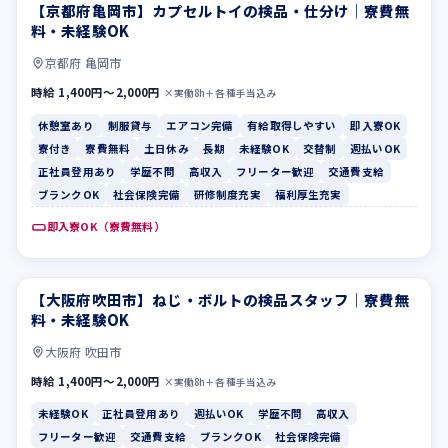
【京都府亀岡市】カプセルトイの検品・仕分け｜寮費無
休憩室あり
制服貸与
料・未経験OK
京都府 亀岡市
時給 1,400円〜2,000円
×実働8h＋各種手当込み
休憩室あり
制服貸与
エアコン完備
有給取得しやすい
即入寮OK
寮付き
寮費無料
土日休み
長期
未経験OK
交替制
週払いOK
正社員登用あり
学歴不問
高収入
フリーター歓迎
交通費支給
ブランクOK
社会保険完備
研修制度充実
福利厚生充実
即入寮OK（寮費無料）
【大阪府吹田市】ねじ・ボルトの検品スタッフ｜寮費無
未経験OK
正社員登用あり
料・未経験OK
大阪府 吹田市
時給 1,400円〜2,000円
×実働8h＋各種手当込み
未経験OK
正社員登用あり
週払いOK
学歴不問
高収入
フリーター歓迎
交通費支給
ブランクOK
社会保険完備