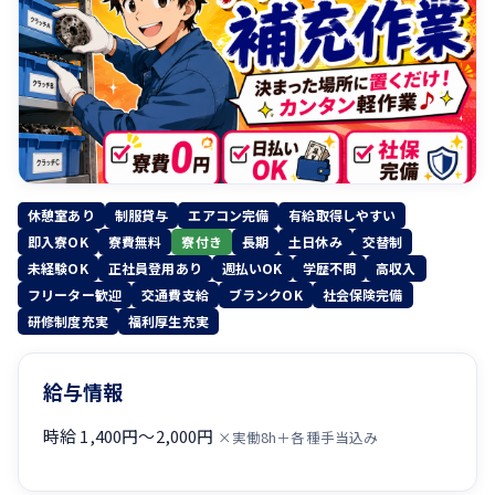
休憩室あり
制服貸与
エアコン完備
有給取得しやすい
即入寮OK
寮費無料
寮付き
長期
土日休み
交替制
未経験OK
正社員登用あり
週払いOK
学歴不問
高収入
フリーター歓迎
交通費支給
ブランクOK
社会保険完備
研修制度充実
福利厚生充実
給与情報
時給 1,400円〜2,000円
×実働8h＋各種手当込み