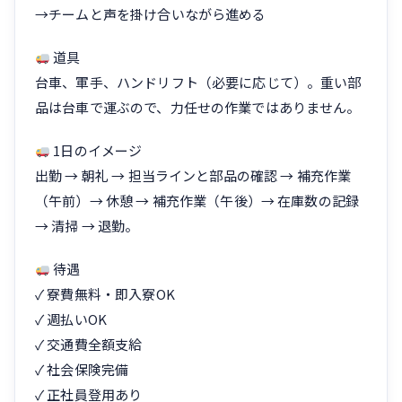
→チームと声を掛け合いながら進める
道具
台車、軍手、ハンドリフト（必要に応じて）。重い部
品は台車で運ぶので、力任せの作業ではありません。
1日のイメージ
出勤 → 朝礼 → 担当ラインと部品の確認 → 補充作業
（午前）→ 休憩 → 補充作業（午後）→ 在庫数の記録
→ 清掃 → 退勤。
待遇
✓ 寮費無料・即入寮OK
✓ 週払いOK
✓ 交通費全額支給
✓ 社会保険完備
✓ 正社員登用あり