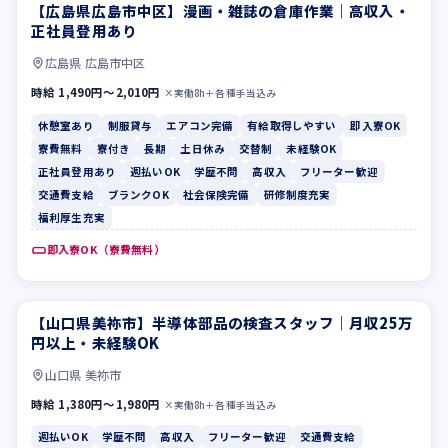
【広島県広島市中区】漫画・雑誌の倉庫作業｜高収入・
休憩室あり
制服貸与
正社員登用あり
広島県 広島市中区
時給 1,490円〜2,010円
×実働8h＋各種手当込み
休憩室あり
制服貸与
エアコン完備
有給取得しやすい
即入寮OK
寮費無料
寮付き
長期
土日休み
交替制
未経験OK
正社員登用あり
週払いOK
学歴不問
高収入
フリーター歓迎
交通費支給
ブランクOK
社会保険完備
研修制度充実
福利厚生充実
即入寮OK（寮費無料）
【山口県美祢市】半導体部品の検査スタッフ｜月収25万
週払いOK
学歴不問
円以上・未経験OK
山口県 美祢市
時給 1,380円〜1,980円
×実働8h＋各種手当込み
週払いOK
学歴不問
高収入
フリーター歓迎
交通費支給