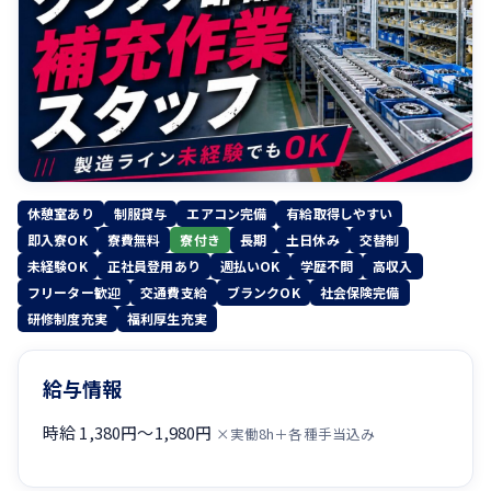
休憩室あり
制服貸与
エアコン完備
有給取得しやすい
即入寮OK
寮費無料
寮付き
長期
土日休み
交替制
未経験OK
正社員登用あり
週払いOK
学歴不問
高収入
フリーター歓迎
交通費支給
ブランクOK
社会保険完備
研修制度充実
福利厚生充実
給与情報
時給 1,380円〜1,980円
×実働8h＋各種手当込み