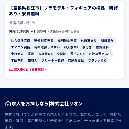
【島根県松江市】プラモデル・フィギュアの検品｜研修
社会保険完備
研修制度充実
あり・寮費無料
島根県 松江市
時給 1,380円〜1,980円
×実働8h＋各種手当込み
社会保険完備
研修制度充実
福利厚生充実
休憩室あり
制服貸与
エアコン完備
有給取得しやすい
即入寮OK
寮付き
寮費無料
土日休み
長期
未経験OK
交替制
週払いOK
正社員登用あり
学歴不問
高収入
フリーター歓迎
交通費支給
ブランクOK
即入寮OK（寮費無料）
求人をお探しなら|株式会社リオン
株式会社リオンが運営する求人サイトです。働きたいエリア、多様な
業種・職種、雇用形態など希望条件であなたに合った求人を検索でき
ます。