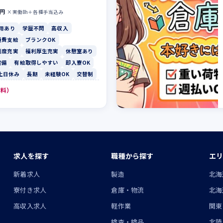
0円
×実働8h＋各種手当込み
用あり
学歴不問
高収入
通費支給
ブランクOK
制度充実
福利厚生充実
休憩室あり
完備
有給取得しやすい
即入寮OK
土日休み
長期
未経験OK
交替制
無料）
求人を探す
職種から探す
エリ
ン
新着求人
製造
北海
寮付き求人
倉庫・物流
北海
高収入求人
軽作業
関東
検査・検品
北陸