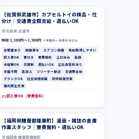
【佐賀県武雄市】カプセルトイの検品・仕
分け｜交通費全額支給・週払いOK
佐賀県 武雄市
時給 1,380円〜1,980円
×実働8h＋各種手当込み
休憩室あり
制服貸与
エアコン完備
有給取得しやすい
即入寮OK
寮付き
寮費無料
土日休み
長期
未経験OK
交替制
週払いOK
正社員登用あり
学歴不問
高収入
フリーター歓迎
交通費支給
ブランクOK
社会保険完備
研修制度充実
福利厚生充実
即入寮OK（寮費無料）
【福岡県糟屋郡篠栗町】漫画・雑誌の倉庫
作業スタッフ｜寮費無料・週払いOK
福岡県 糟屋郡篠栗町