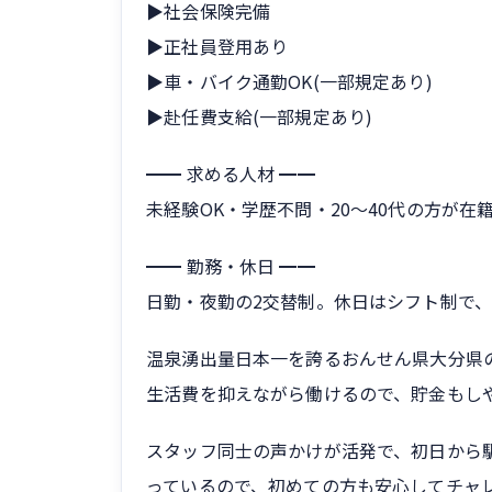
▶社会保険完備
▶正社員登用あり
▶車・バイク通勤OK(一部規定あり)
▶赴任費支給(一部規定あり)
━━ 求める人材 ━━
未経験OK・学歴不問・20〜40代の方が
━━ 勤務・休日 ━━
日勤・夜勤の2交替制。休日はシフト制で、
温泉湧出量日本一を誇るおんせん県大分県
生活費を抑えながら働けるので、貯金もし
スタッフ同士の声かけが活発で、初日から
っているので、初めての方も安心してチャ