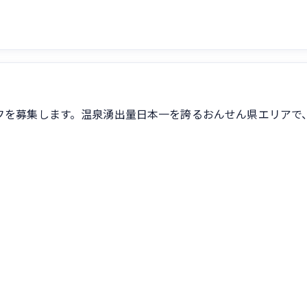
フを募集します。温泉湧出量日本一を誇るおんせん県エリアで