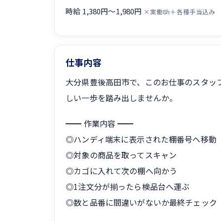
時給 1,380円〜1,980円
×実働8h＋各種手当込み
仕事内容
大分県豊後高田市で、このお仕事のスタッ
しい一歩を踏み出しませんか。
━━ 作業内容 ━━
◎ハンディ端末に表示された棚番号へ移動
◎対象の商品を取ってスキャン
◎カゴに入れて次の棚へ向かう
◎1注文分が揃ったら検品台へ運ぶ
◎数と品番に間違いがないか最終チェック