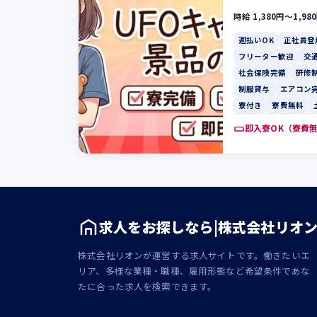
時給 1,380円〜1,98
週払いOK
正社員登
フリーター歓迎
交
社会保険完備
研修
制服貸与
エアコン
寮付き
寮費無料
即入寮OK（寮費
求人をお探しなら|株式会社リオ
株式会社リオンが運営する求人サイトです。働きたいエ
リア、多様な業種・職種、雇用形態など希望条件であな
たに合った求人を検索できます。