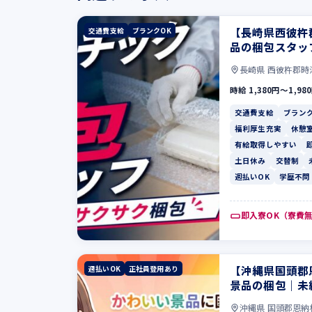
【長崎県西彼杵
交通費支給
ブランクOK
品の梱包スタッ
長崎県 西彼杵郡時
時給 1,380円〜1,98
交通費支給
ブランク
福利厚生充実
休憩
有給取得しやすい
土日休み
交替制
週払いOK
学歴不問
即入寮OK（寮費
【沖縄県国頭郡
週払いOK
正社員登用あり
景品の梱包｜未
沖縄県 国頭郡恩納