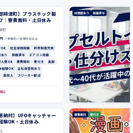
郡時津町】プラスチック製
休憩室あり
制服貸与
フ｜寮費無料・土日休み
津町
0円
×実働8h＋各種手当込み
OK
社会保険完備
研修制度充実
室あり
制服貸与
エアコン完備
即入寮OK
寮費無料
寮付き
長期
未経験OK
正社員登用あり
高収入
フリーター歓迎
無料）
恩納村】UFOキャッチャー
寮費無料
寮付き
経験OK・土日休み
村