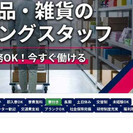
い
即入寮OK
寮費無料
寮付き
長期
土日休み
交替制
未経験OK
ーター歓迎
交通費支給
ブランクOK
社会保険完備
研修制度充実
福利