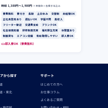
時給 1,380円〜1,980円
×実働8h＋各種手当込み
寮費無料
寮付き
長期
土日休み
交替制
未経験OK
正社員登用あり
週払いOK
学歴不問
高収入
フリーター歓迎
交通費支給
ブランクOK
社会保険完備
研修制度充実
福利厚生充実
休憩室あり
制服貸与
エアコン完備
有給取得しやすい
即入寮OK
即入寮OK（寮費無料）
アから探す
サポート
道
はじめての方へ
道・東北
お仕事コラム
よくあるご質問
・甲信越
お問い合わせ・相談