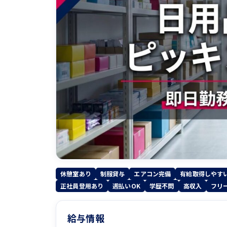
休憩室あり
制服貸与
エアコン完備
有給取得しやす
正社員登用あり
週払いOK
学歴不問
高収入
フリ
給与情報