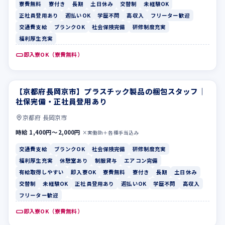
寮費無料
寮付き
長期
土日休み
交替制
未経験OK
正社員登用あり
週払いOK
学歴不問
高収入
フリーター歓迎
交通費支給
ブランクOK
社会保険完備
研修制度充実
福利厚生充実
即入寮OK（寮費無料）
【京都府長岡京市】プラスチック製品の梱包スタッフ｜
交通費支給
ブランクOK
社保完備・正社員登用あり
京都府 長岡京市
時給 1,400円〜2,000円
×実働8h＋各種手当込み
交通費支給
ブランクOK
社会保険完備
研修制度充実
福利厚生充実
休憩室あり
制服貸与
エアコン完備
有給取得しやすい
即入寮OK
寮費無料
寮付き
長期
土日休み
交替制
未経験OK
正社員登用あり
週払いOK
学歴不問
高収入
フリーター歓迎
即入寮OK（寮費無料）