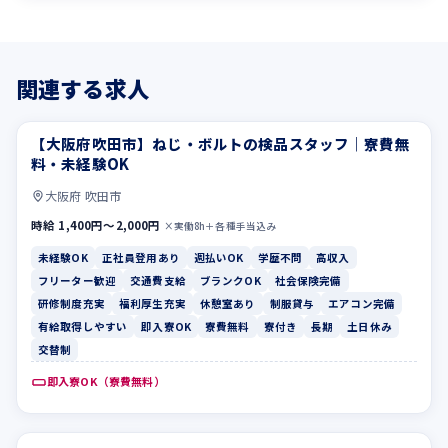
関連する求人
【大阪府吹田市】ねじ・ボルトの検品スタッフ｜寮費無
未経験OK
正社員登用あり
料・未経験OK
大阪府 吹田市
時給 1,400円〜2,000円
×実働8h＋各種手当込み
未経験OK
正社員登用あり
週払いOK
学歴不問
高収入
フリーター歓迎
交通費支給
ブランクOK
社会保険完備
研修制度充実
福利厚生充実
休憩室あり
制服貸与
エアコン完備
有給取得しやすい
即入寮OK
寮費無料
寮付き
長期
土日休み
交替制
即入寮OK（寮費無料）