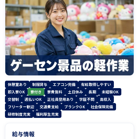
休憩室あり
制服貸与
エアコン完備
有給取得しやすい
即入寮OK
寮付き
寮費無料
土日休み
長期
未経験OK
交替制
週払いOK
正社員登用あり
学歴不問
高収入
フリーター歓迎
交通費支給
ブランクOK
社会保険完備
研修制度充実
福利厚生充実
給与情報