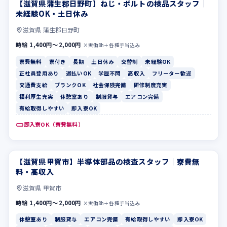
【滋賀県蒲生郡日野町】ねじ・ボルトの検品スタッフ｜
寮費無料
寮付き
未経験OK・土日休み
滋賀県 蒲生郡日野町
時給 1,400円〜2,000円
×実働8h＋各種手当込み
寮費無料
寮付き
長期
土日休み
交替制
未経験OK
正社員登用あり
週払いOK
学歴不問
高収入
フリーター歓迎
交通費支給
ブランクOK
社会保険完備
研修制度充実
福利厚生充実
休憩室あり
制服貸与
エアコン完備
有給取得しやすい
即入寮OK
即入寮OK（寮費無料）
【滋賀県甲賀市】半導体部品の検査スタッフ｜寮費無
休憩室あり
制服貸与
料・高収入
滋賀県 甲賀市
時給 1,400円〜2,000円
×実働8h＋各種手当込み
休憩室あり
制服貸与
エアコン完備
有給取得しやすい
即入寮OK