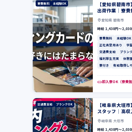
【愛知県碧南市
寮費無料
未経験OK
出荷作業｜寮費
愛知県 碧南市
時給 1,430円〜2,03
寮費無料
未経験OK
正社員登用あり
学
交通費支給
ブランク
福利厚生充実
休憩
寮付き
有給取得し
即入寮OK（寮費
【岐阜県大垣市
交通費支給
ブランクOK
スタッフ｜高収
岐阜県 大垣市
時給 1,430円〜2,03