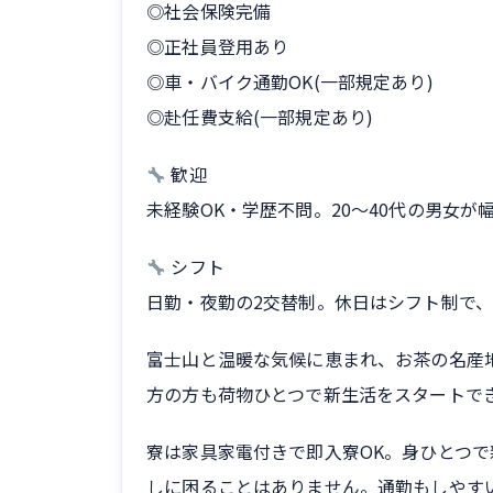
◎社会保険完備
◎正社員登用あり
◎車・バイク通勤OK(一部規定あり)
◎赴任費支給(一部規定あり)
歓迎
未経験OK・学歴不問。20〜40代の男女が
シフト
日勤・夜勤の2交替制。休日はシフト制で、
富士山と温暖な気候に恵まれ、お茶の名産
方の方も荷物ひとつで新生活をスタートで
寮は家具家電付きで即入寮OK。身ひとつ
しに困ることはありません。通勤もしやす