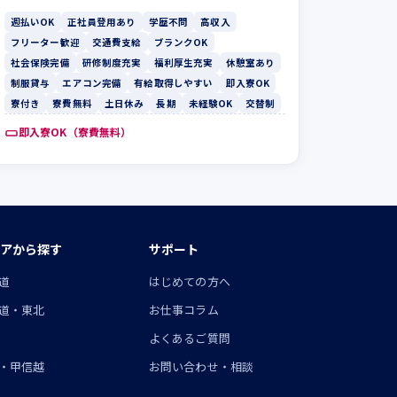
週払いOK
正社員登用あり
学歴不問
高収入
フリーター歓迎
交通費支給
ブランクOK
社会保険完備
研修制度充実
福利厚生充実
休憩室あり
制服貸与
エアコン完備
有給取得しやすい
即入寮OK
寮付き
寮費無料
土日休み
長期
未経験OK
交替制
即入寮OK（寮費無料）
アから探す
サポート
道
はじめての方へ
道・東北
お仕事コラム
よくあるご質問
・甲信越
お問い合わせ・相談