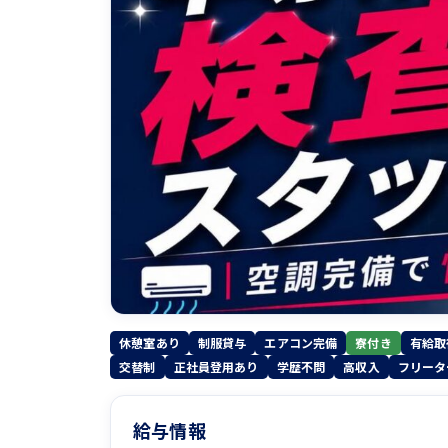
休憩室あり
制服貸与
エアコン完備
寮付き
有給取
交替制
正社員登用あり
学歴不問
高収入
フリータ
給与情報