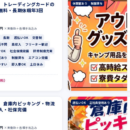
】トレーディングカードの
休憩室あり
制服貸与
無料・長期休暇年3回
0円
×実働8h＋各種手当込み
長期
週払いOK
交替制
歴不問
高収入
フリーター歓迎
OK
社会保険完備
研修制度充実
室あり
制服貸与
エアコン完備
やすい
即入寮OK
土日休み
無料）
】倉庫内ピッキング・物流
週払いOK
正社員登用あり
入・社保完備
0円
×実働8h＋各種手当込み