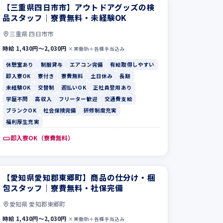
【三重県四日市市】アウトドアグッズの検
品スタッフ｜寮費無料・未経験OK
三重県 四日市市
時給 1,430円〜2,030円
×実働8h＋各種手当込み
休憩室あり
制服貸与
エアコン完備
有給取得しやすい
即入寮OK
寮付き
寮費無料
土日休み
長期
未経験OK
交替制
週払いOK
正社員登用あり
学歴不問
高収入
フリーター歓迎
交通費支給
ブランクOK
社会保険完備
研修制度充実
福利厚生充実
即入寮OK（寮費無料）
【愛知県愛知郡東郷町】商品の仕分け・梱
包スタッフ｜寮費無料・社保完備
愛知県 愛知郡東郷町
時給 1,430円〜2,030円
×実働8h＋各種手当込み