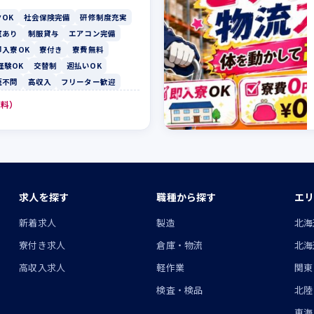
OK
社会保険完備
研修制度充実
室あり
制服貸与
エアコン完備
即入寮OK
寮付き
寮費無料
経験OK
交替制
週払いOK
歴不問
高収入
フリーター歓迎
無料）
求人を探す
職種から探す
エリ
ン
新着求人
製造
北海
寮付き求人
倉庫・物流
北海
高収入求人
軽作業
関東
検査・検品
北陸
東海