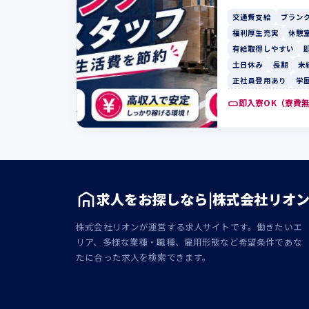
交通費支給
ブランク
福利厚生充実
休憩
有給取得しやすい
土日休み
長期
未
正社員登用あり
学
即入寮OK（寮費
求人をお探しなら|株式会社リオ
株式会社リオンが運営する求人サイトです。働きたいエ
リア、多様な業種・職種、雇用形態など希望条件であな
たに合った求人を検索できます。