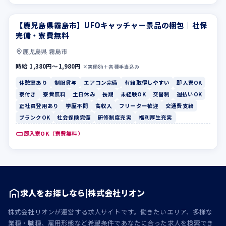
【鹿児島県霧島市】UFOキャッチャー景品の梱包｜社保
休憩室あり
制服貸与
完備・寮費無料
鹿児島県 霧島市
時給 1,380円〜1,980円
×実働8h＋各種手当込み
休憩室あり
制服貸与
エアコン完備
有給取得しやすい
即入寮OK
寮付き
寮費無料
土日休み
長期
未経験OK
交替制
週払いOK
正社員登用あり
学歴不問
高収入
フリーター歓迎
交通費支給
ブランクOK
社会保険完備
研修制度充実
福利厚生充実
即入寮OK（寮費無料）
求人をお探しなら|株式会社リオン
株式会社リオンが運営する求人サイトです。働きたいエリア、多様な
業種・職種、雇用形態など希望条件であなたに合った求人を検索でき