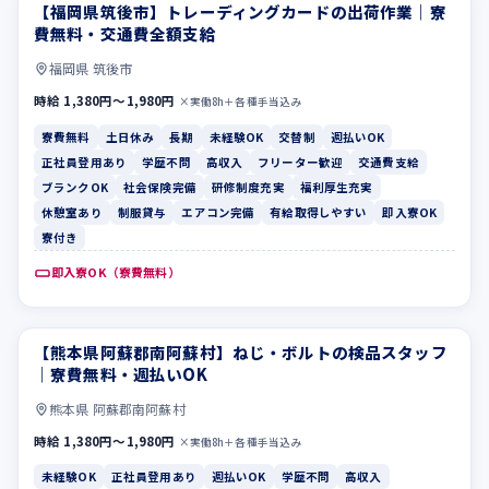
【福岡県筑後市】トレーディングカードの出荷作業｜寮
寮費無料
土日休み
費無料・交通費全額支給
福岡県 筑後市
時給 1,380円〜1,980円
×実働8h＋各種手当込み
寮費無料
土日休み
長期
未経験OK
交替制
週払いOK
正社員登用あり
学歴不問
高収入
フリーター歓迎
交通費支給
ブランクOK
社会保険完備
研修制度充実
福利厚生充実
休憩室あり
制服貸与
エアコン完備
有給取得しやすい
即入寮OK
寮付き
即入寮OK（寮費無料）
【熊本県阿蘇郡南阿蘇村】ねじ・ボルトの検品スタッフ
未経験OK
正社員登用あり
｜寮費無料・週払いOK
熊本県 阿蘇郡南阿蘇村
時給 1,380円〜1,980円
×実働8h＋各種手当込み
未経験OK
正社員登用あり
週払いOK
学歴不問
高収入