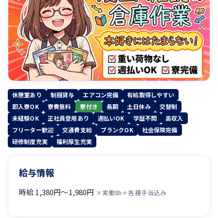
休憩室あり
制服貸与
エアコン完備
有給取得しやすい
即入寮OK
寮費無料
寮付き
長期
土日休み
交替制
未経験OK
正社員登用あり
週払いOK
学歴不問
高収入
フリーター歓迎
交通費支給
ブランクOK
社会保険完備
研修制度充実
福利厚生充実
給与情報
時給 1,380円〜1,980円
×実働8h＋各種手当込み