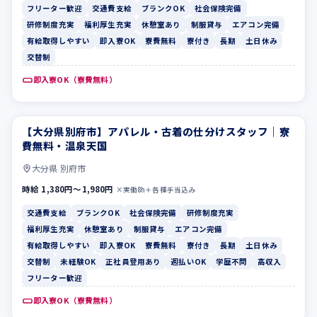
フリーター歓迎
交通費支給
ブランクOK
社会保険完備
研修制度充実
福利厚生充実
休憩室あり
制服貸与
エアコン完備
有給取得しやすい
即入寮OK
寮費無料
寮付き
長期
土日休み
交替制
即入寮OK（寮費無料）
【大分県別府市】アパレル・古着の仕分けスタッフ｜寮
交通費支給
ブランクOK
費無料・温泉天国
大分県 別府市
時給 1,380円〜1,980円
×実働8h＋各種手当込み
交通費支給
ブランクOK
社会保険完備
研修制度充実
福利厚生充実
休憩室あり
制服貸与
エアコン完備
有給取得しやすい
即入寮OK
寮費無料
寮付き
長期
土日休み
交替制
未経験OK
正社員登用あり
週払いOK
学歴不問
高収入
フリーター歓迎
即入寮OK（寮費無料）