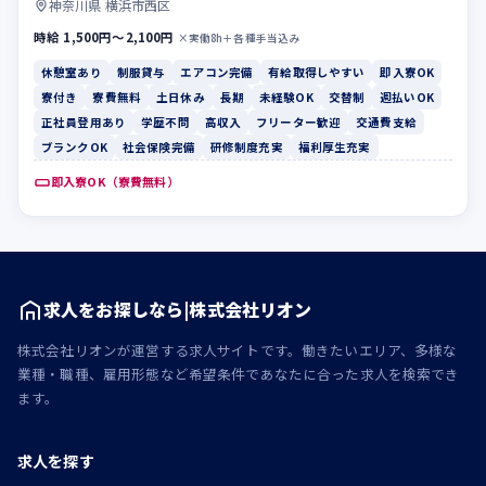
神奈川県 横浜市西区
時給 1,500円〜2,100円
×実働8h＋各種手当込み
休憩室あり
制服貸与
エアコン完備
有給取得しやすい
即入寮OK
寮付き
寮費無料
土日休み
長期
未経験OK
交替制
週払いOK
正社員登用あり
学歴不問
高収入
フリーター歓迎
交通費支給
ブランクOK
社会保険完備
研修制度充実
福利厚生充実
即入寮OK（寮費無料）
求人をお探しなら|株式会社リオン
株式会社リオンが運営する求人サイトです。働きたいエリア、多様な
業種・職種、雇用形態など希望条件であなたに合った求人を検索でき
ます。
求人を探す