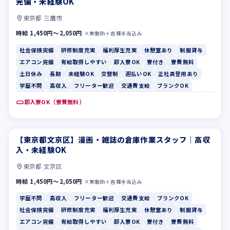
完備・未経験OK
東京都 三鷹市
時給 1,450円〜2,050円
×実働8h＋各種手当込み
社会保険完備
研修制度充実
福利厚生充実
休憩室あり
制服貸与
エアコン完備
有給取得しやすい
即入寮OK
寮付き
寮費無料
土日休み
長期
未経験OK
交替制
週払いOK
正社員登用あり
学歴不問
高収入
フリーター歓迎
交通費支給
ブランクOK
即入寮OK（寮費無料）
【東京都文京区】漫画・雑誌の倉庫作業スタッフ｜高収
学歴不問
高収入
入・未経験OK
東京都 文京区
時給 1,450円〜2,050円
×実働8h＋各種手当込み
学歴不問
高収入
フリーター歓迎
交通費支給
ブランクOK
社会保険完備
研修制度充実
福利厚生充実
休憩室あり
制服貸与
エアコン完備
有給取得しやすい
即入寮OK
寮付き
寮費無料