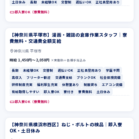
土日休み
長期
未経験OK
交替制
週払いOK
正社員登用あり
即入寮OK（寮費無料）
【神奈川県平塚市】漫画・雑誌の倉庫作業スタッフ｜寮
長期
未経験OK
費無料・交通費全額支給
神奈川県 平塚市
時給 1,450円〜2,050円
×実働8h＋各種手当込み
長期
未経験OK
交替制
週払いOK
正社員登用あり
学歴不問
高収入
フリーター歓迎
交通費支給
ブランクOK
社会保険完備
研修制度充実
福利厚生充実
休憩室あり
制服貸与
エアコン完備
有給取得しやすい
即入寮OK
寮付き
寮費無料
土日休み
即入寮OK（寮費無料）
【神奈川県横浜市西区】ねじ・ボルトの検品｜即入寮
休憩室あり
制服貸与
OK・土日休み