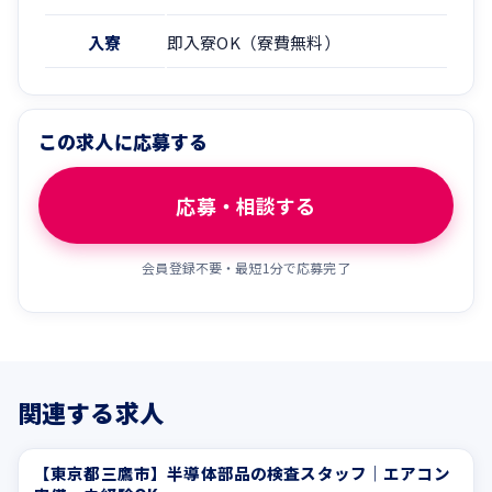
入寮
即入寮OK（寮費無料）
この求人に応募する
応募・相談する
会員登録不要・最短1分で応募完了
関連する求人
【東京都三鷹市】半導体部品の検査スタッフ｜エアコン
社会保険完備
研修制度充実