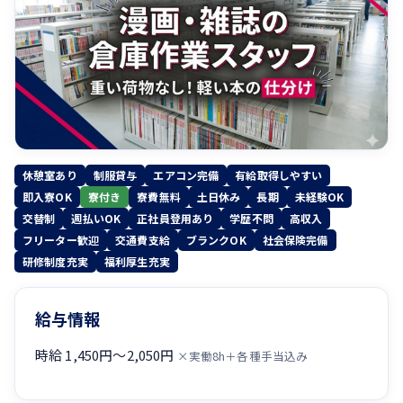
休憩室あり
制服貸与
エアコン完備
有給取得しやすい
即入寮OK
寮付き
寮費無料
土日休み
長期
未経験OK
交替制
週払いOK
正社員登用あり
学歴不問
高収入
フリーター歓迎
交通費支給
ブランクOK
社会保険完備
研修制度充実
福利厚生充実
給与情報
時給 1,450円〜2,050円
×実働8h＋各種手当込み