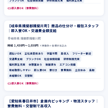
ブランクOK
社会保険完備
研修制度充実
福利厚生充実
即入寮OK（寮費無料）
【岐阜県揖斐郡揖斐川町】商品の仕分け・梱包スタッフ
週払いOK
正社員登用あり
｜即入寮OK・交通費全額支給
岐阜県 揖斐郡揖斐川町
時給 1,430円〜2,030円
×実働8h＋各種手当込み
週払いOK
正社員登用あり
学歴不問
高収入
フリーター歓迎
交通費支給
ブランクOK
社会保険完備
研修制度充実
福利厚生充実
休憩室あり
制服貸与
エアコン完備
有給取得しやすい
即入寮OK
寮付き
寮費無料
土日休み
長期
未経験OK
交替制
即入寮OK（寮費無料）
【愛知県春日井市】倉庫内ピッキング・物流スタッフ｜
寮費無料
土日休み
寮費無料・交替制で高収入