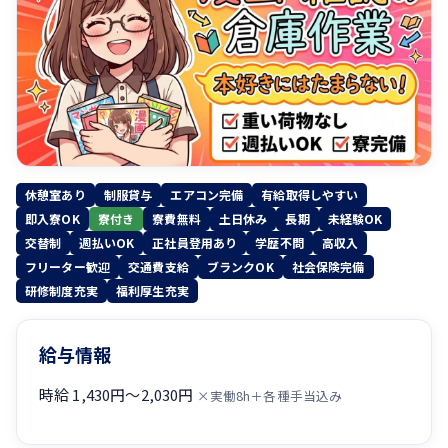
休憩室あり
制服貸与
エアコン完備
有給取得しやすい
即入寮OK
寮付き
寮費無料
土日休み
長期
未経験OK
交替制
週払いOK
正社員登用あり
学歴不問
高収入
フリーター歓迎
交通費支給
ブランクOK
社会保険完備
研修制度充実
福利厚生充実
給与情報
時給 1,430円〜2,030円
×実働8h＋各種手当込み