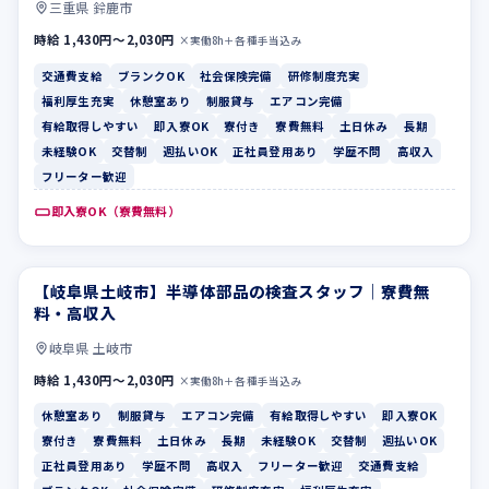
三重県 鈴鹿市
時給 1,430円〜2,030円
×実働8h＋各種手当込み
交通費支給
ブランクOK
社会保険完備
研修制度充実
福利厚生充実
休憩室あり
制服貸与
エアコン完備
有給取得しやすい
即入寮OK
寮付き
寮費無料
土日休み
長期
未経験OK
交替制
週払いOK
正社員登用あり
学歴不問
高収入
フリーター歓迎
即入寮OK（寮費無料）
【岐阜県土岐市】半導体部品の検査スタッフ｜寮費無
休憩室あり
制服貸与
料・高収入
岐阜県 土岐市
時給 1,430円〜2,030円
×実働8h＋各種手当込み
休憩室あり
制服貸与
エアコン完備
有給取得しやすい
即入寮OK
寮付き
寮費無料
土日休み
長期
未経験OK
交替制
週払いOK
正社員登用あり
学歴不問
高収入
フリーター歓迎
交通費支給