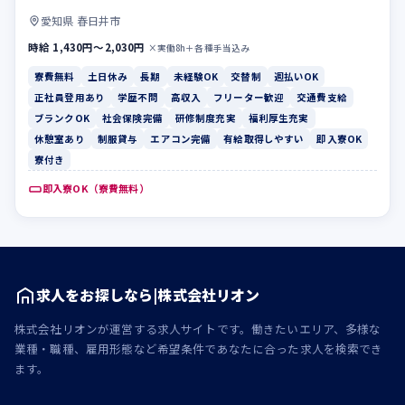
愛知県 春日井市
時給 1,430円〜2,030円
×実働8h＋各種手当込み
寮費無料
土日休み
長期
未経験OK
交替制
週払いOK
正社員登用あり
学歴不問
高収入
フリーター歓迎
交通費支給
ブランクOK
社会保険完備
研修制度充実
福利厚生充実
休憩室あり
制服貸与
エアコン完備
有給取得しやすい
即入寮OK
寮付き
即入寮OK（寮費無料）
求人をお探しなら|株式会社リオン
株式会社リオンが運営する求人サイトです。働きたいエリア、多様な
業種・職種、雇用形態など希望条件であなたに合った求人を検索でき
ます。