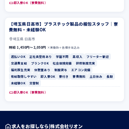
即入寮OK（寮費無料）
【埼玉県日高市】プラスチック製品の梱包スタッフ｜寮
週払いOK
正社員登用あり
費無料・未経験OK
埼玉県 日高市
時給 1,450円〜2,050円
×実働8h＋各種手当込み
週払いOK
正社員登用あり
学歴不問
高収入
フリーター歓迎
交通費支給
ブランクOK
社会保険完備
研修制度充実
福利厚生充実
休憩室あり
制服貸与
エアコン完備
有給取得しやすい
即入寮OK
寮付き
寮費無料
土日休み
長期
未経験OK
交替制
即入寮OK（寮費無料）
求人をお探しなら|株式会社リオン