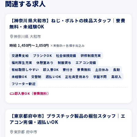
関連する求人
【神奈川県大和市】ねじ・ボルトの検品スタッフ｜寮費
交通費支給
ブランクOK
無料・未経験OK
神奈川県 大和市
時給 1,450円〜2,050円
×実働8h＋各種手当込み
交通費支給
ブランクOK
社会保険完備
研修制度充実
福利厚生充実
休憩室あり
制服貸与
エアコン完備
有給取得しやすい
即入寮OK
寮付き
寮費無料
土日休み
長期
未経験OK
交替制
週払いOK
正社員登用あり
学歴不問
高収入
フリーター歓迎
即入寮OK（寮費無料）
【東京都府中市】プラスチック製品の梱包スタッフ｜エ
休憩室あり
制服貸与
アコン完備・週払いOK
東京都 府中市