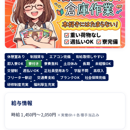
休憩室あり
制服貸与
エアコン完備
有給取得しやすい
即入寮OK
寮付き
寮費無料
土日休み
長期
未経験OK
交替制
週払いOK
正社員登用あり
学歴不問
高収入
フリーター歓迎
交通費支給
ブランクOK
社会保険完備
研修制度充実
福利厚生充実
給与情報
時給 1,450円〜2,050円
×実働8h＋各種手当込み