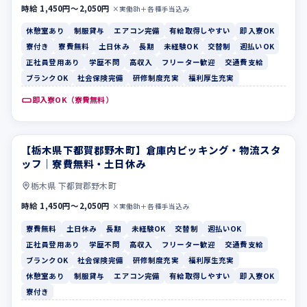
時給 1,450円〜2,050円
×実働8h＋各種手当込み
休憩室あり
制服貸与
エアコン完備
有給取得しやすい
即入寮OK
寮付き
寮費無料
土日休み
長期
未経験OK
交替制
週払いOK
正社員登用あり
学歴不問
高収入
フリーター歓迎
交通費支給
ブランクOK
社会保険完備
研修制度充実
福利厚生充実
即入寮OK（寮費無料）
【栃木県下都賀郡野木町】倉庫内ピッキング・物流スタ
寮費無料
土日休み
ッフ｜寮費無料・土日休み
栃木県 下都賀郡野木町
時給 1,450円〜2,050円
×実働8h＋各種手当込み
寮費無料
土日休み
長期
未経験OK
交替制
週払いOK
正社員登用あり
学歴不問
高収入
フリーター歓迎
交通費支給
ブランクOK
社会保険完備
研修制度充実
福利厚生充実
休憩室あり
制服貸与
エアコン完備
有給取得しやすい
即入寮OK
寮付き