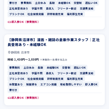
寮付き
寮費無料
土日休み
長期
未経験OK
交替制
週払いOK
正社員登用あり
学歴不問
高収入
フリーター歓迎
交通費支給
ブランクOK
社会保険完備
研修制度充実
福利厚生充実
即入寮OK（寮費無料）
【静岡県沼津市】漫画・雑誌の倉庫作業スタッフ｜正社
寮費無料
土日休み
員登用あり・未経験OK
静岡県 沼津市
時給 1,430円〜2,030円
×実働8h＋各種手当込み
寮費無料
土日休み
長期
未経験OK
交替制
週払いOK
正社員登用あり
学歴不問
高収入
フリーター歓迎
交通費支給
ブランクOK
社会保険完備
研修制度充実
福利厚生充実
休憩室あり
制服貸与
エアコン完備
有給取得しやすい
即入寮OK
寮付き
即入寮OK（寮費無料）