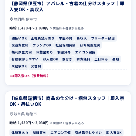
【静岡県伊豆市】アパレル・古着の仕分けスタッフ｜即
週払いOK
正社員登用あり
入寮OK・高収入
静岡県 伊豆市
時給 1,430円〜2,030円
×実働8h＋各種手当込み
週払いOK
正社員登用あり
学歴不問
高収入
フリーター歓迎
交通費支給
ブランクOK
社会保険完備
研修制度充実
福利厚生充実
休憩室あり
制服貸与
エアコン完備
有給取得しやすい
即入寮OK
寮付き
寮費無料
土日休み
長期
未経験OK
交替制
即入寮OK（寮費無料）
【岐阜県瑞穂市】商品の仕分け・梱包スタッフ｜即入寮
休憩室あり
制服貸与
OK・週払いOK
岐阜県 瑞穂市
時給 1,430円〜2,030円
×実働8h＋各種手当込み
休憩室あり
制服貸与
エアコン完備
有給取得しやすい
即入寮OK