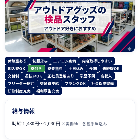
休憩室あり
制服貸与
エアコン完備
有給取得しやすい
即入寮OK
寮付き
寮費無料
土日休み
長期
未経験OK
交替制
週払いOK
正社員登用あり
学歴不問
高収入
フリーター歓迎
交通費支給
ブランクOK
社会保険完備
研修制度充実
福利厚生充実
給与情報
時給 1,430円〜2,030円
×実働8h＋各種手当込み