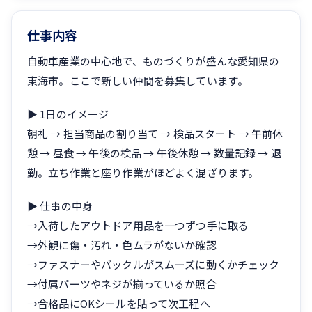
仕事内容
自動車産業の中心地で、ものづくりが盛んな愛知県の
東海市。ここで新しい仲間を募集しています。
▶ 1日のイメージ
朝礼 → 担当商品の割り当て → 検品スタート → 午前休
憩 → 昼食 → 午後の検品 → 午後休憩 → 数量記録 → 退
勤。立ち作業と座り作業がほどよく混ざります。
▶ 仕事の中身
→入荷したアウトドア用品を一つずつ手に取る
→外観に傷・汚れ・色ムラがないか確認
→ファスナーやバックルがスムーズに動くかチェック
→付属パーツやネジが揃っているか照合
→合格品にOKシールを貼って次工程へ