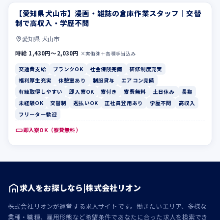
【愛知県犬山市】漫画・雑誌の倉庫作業スタッフ｜交替
交通費支給
ブランクOK
制で高収入・学歴不問
愛知県 犬山市
時給 1,430円〜2,030円
×実働8h＋各種手当込み
交通費支給
ブランクOK
社会保険完備
研修制度充実
福利厚生充実
休憩室あり
制服貸与
エアコン完備
有給取得しやすい
即入寮OK
寮付き
寮費無料
土日休み
長期
未経験OK
交替制
週払いOK
正社員登用あり
学歴不問
高収入
フリーター歓迎
即入寮OK（寮費無料）
求人をお探しなら|株式会社リオン
株式会社リオンが運営する求人サイトです。働きたいエリア、多様な
業種・職種、雇用形態など希望条件であなたに合った求人を検索でき