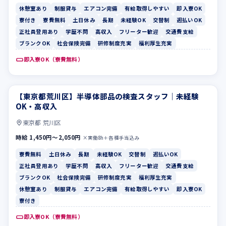
休憩室あり
制服貸与
エアコン完備
有給取得しやすい
即入寮OK
寮付き
寮費無料
土日休み
長期
未経験OK
交替制
週払いOK
正社員登用あり
学歴不問
高収入
フリーター歓迎
交通費支給
ブランクOK
社会保険完備
研修制度充実
福利厚生充実
即入寮OK（寮費無料）
【東京都荒川区】半導体部品の検査スタッフ｜未経験
寮費無料
土日休み
OK・高収入
東京都 荒川区
時給 1,450円〜2,050円
×実働8h＋各種手当込み
寮費無料
土日休み
長期
未経験OK
交替制
週払いOK
正社員登用あり
学歴不問
高収入
フリーター歓迎
交通費支給
ブランクOK
社会保険完備
研修制度充実
福利厚生充実
休憩室あり
制服貸与
エアコン完備
有給取得しやすい
即入寮OK
寮付き
即入寮OK（寮費無料）