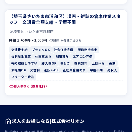
【埼玉県さいたま市浦和区】漫画・雑誌の倉庫作業スタ
交通費支給
ブランクOK
ッフ｜交通費全額支給・学歴不問
埼玉県 さいたま市浦和区
時給 1,450円〜2,050円
×実働8h＋各種手当込み
交通費支給
ブランクOK
社会保険完備
研修制度充実
福利厚生充実
休憩室あり
制服貸与
エアコン完備
有給取得しやすい
即入寮OK
寮付き
寮費無料
土日休み
長期
未経験OK
交替制
週払いOK
正社員登用あり
学歴不問
高収入
フリーター歓迎
即入寮OK（寮費無料）
求人をお探しなら|株式会社リオン
株式会社リオンが運営する求人サイトです。働きたいエリア、多様な