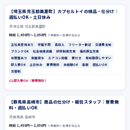
【埼玉県児玉郡美里町】カプセルトイの検品・仕分け｜
正社員登用あり
学歴不問
週払いOK・土日休み
埼玉県 児玉郡美里町
時給 1,450円〜2,050円
×実働8h＋各種手当込み
正社員登用あり
学歴不問
高収入
フリーター歓迎
交通費支給
ブランクOK
社会保険完備
研修制度充実
福利厚生充実
休憩室あり
制服貸与
エアコン完備
寮付き
有給取得しやすい
即入寮OK
土日休み
寮費無料
未経験OK
長期
週払いOK
交替制
即入寮OK（寮費無料）
【群馬県高崎市】商品の仕分け・梱包スタッフ｜寮費無
休憩室あり
制服貸与
料・週払いOK
群馬県 高崎市
時給 1,450円〜2,050円
×実働8h＋各種手当込み