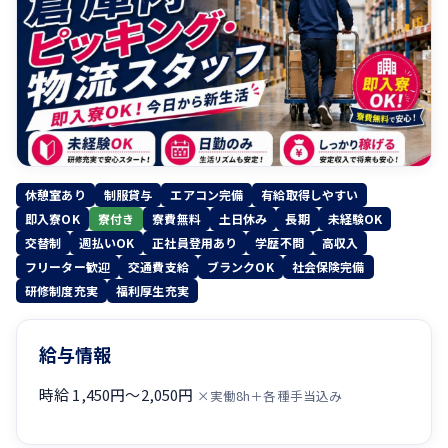
休憩室あり
制服貸与
エアコン完備
有給取得しやすい
即入寮OK
寮付き
寮費無料
土日休み
長期
未経験OK
交替制
週払いOK
正社員登用あり
学歴不問
高収入
フリーター歓迎
交通費支給
ブランクOK
社会保険完備
研修制度充実
福利厚生充実
給与情報
時給 1,450円〜2,050円
×実働8h＋各種手当込み