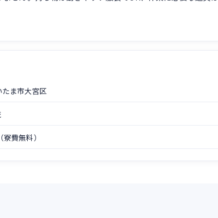
いたま市大宮区
流
（寮費無料）