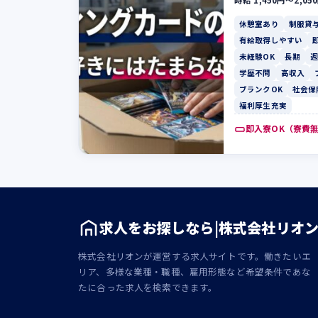
時給 1,450円〜2,05
休憩室あり
制服貸
有給取得しやすい
未経験OK
長期
週
学歴不問
高収入
ブランクOK
社会保
福利厚生充実
即入寮OK（寮費
求人をお探しなら|株式会社リオ
株式会社リオンが運営する求人サイトです。働きたいエ
リア、多様な業種・職種、雇用形態など希望条件であな
たに合った求人を検索できます。