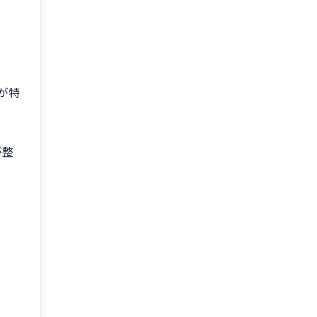
が特
が整