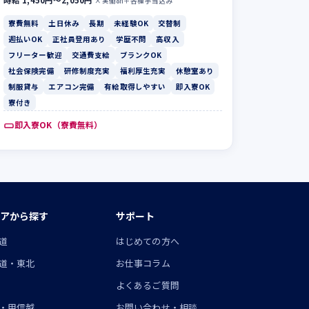
時給 1,450円〜2,050円
×実働8h＋各種手当込み
寮費無料
土日休み
長期
未経験OK
交替制
週払いOK
正社員登用あり
学歴不問
高収入
フリーター歓迎
交通費支給
ブランクOK
社会保険完備
研修制度充実
福利厚生充実
休憩室あり
制服貸与
エアコン完備
有給取得しやすい
即入寮OK
寮付き
即入寮OK（寮費無料）
アから探す
サポート
道
はじめての方へ
道・東北
お仕事コラム
よくあるご質問
・甲信越
お問い合わせ・相談