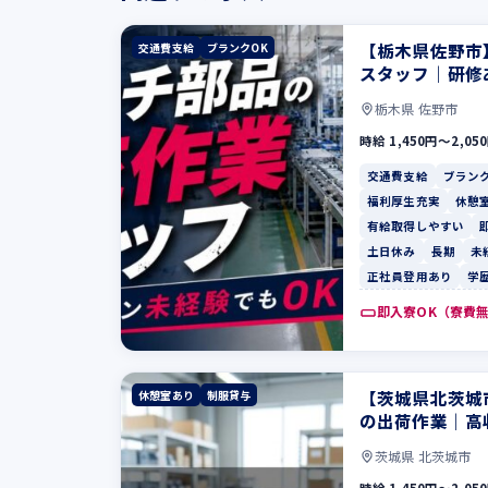
【栃木県佐野市
交通費支給
ブランクOK
スタッフ｜研修
栃木県 佐野市
時給 1,450円〜2,05
交通費支給
ブランク
福利厚生充実
休憩
有給取得しやすい
土日休み
長期
未
正社員登用あり
学
即入寮OK（寮費
【茨城県北茨城
休憩室あり
制服貸与
の出荷作業｜高
茨城県 北茨城市