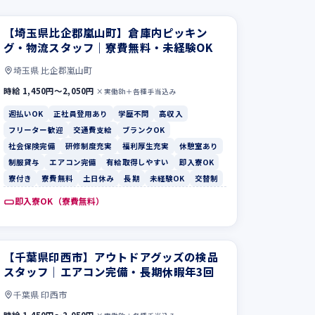
【埼玉県比企郡嵐山町】倉庫内ピッキン
グ・物流スタッフ｜寮費無料・未経験OK
埼玉県 比企郡嵐山町
時給 1,450円〜2,050円
×実働8h＋各種手当込み
週払いOK
正社員登用あり
学歴不問
高収入
フリーター歓迎
交通費支給
ブランクOK
社会保険完備
研修制度充実
福利厚生充実
休憩室あり
制服貸与
エアコン完備
有給取得しやすい
即入寮OK
寮付き
寮費無料
土日休み
長期
未経験OK
交替制
即入寮OK（寮費無料）
【千葉県印西市】アウトドアグッズの検品
スタッフ｜エアコン完備・長期休暇年3回
千葉県 印西市