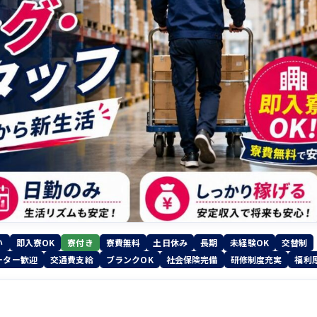
い
即入寮OK
寮付き
寮費無料
土日休み
長期
未経験OK
交替制
ーター歓迎
交通費支給
ブランクOK
社会保険完備
研修制度充実
福利