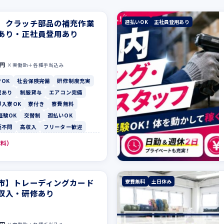
】クラッチ部品の補充作業
週払いOK
正社員登用あり
あり・正社員登用あり
0円
×実働8h＋各種手当込み
OK
社会保険完備
研修制度充実
室あり
制服貸与
エアコン完備
即入寮OK
寮付き
寮費無料
経験OK
交替制
週払いOK
歴不問
高収入
フリーター歓迎
無料）
市】トレーディングカード
寮費無料
土日休み
収入・研修あり