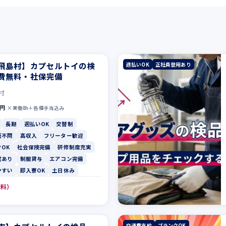
飛島村】カプセルトイの検
週払いOK
正社員登用あり
費無料・社保完備
村
0円
×実働8h＋各種手当込み
長期
週払いOK
交替制
歴不問
高収入
フリーター歓迎
OK
社会保険完備
研修制度充実
室あり
制服貸与
エアコン完備
やすい
即入寮OK
土日休み
無料）
交通費支給
ブランクOK