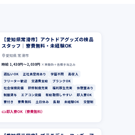
【愛知県常滑市】アウトドアグッズの検品
スタッフ｜寮費無料・未経験OK
愛知県 常滑市
時給 1,430円〜2,030円
×実働8h＋各種手当込み
週払いOK
正社員登用あり
学歴不問
高収入
フリーター歓迎
交通費支給
ブランクOK
社会保険完備
研修制度充実
福利厚生充実
休憩室あり
制服貸与
エアコン完備
有給取得しやすい
即入寮OK
寮付き
寮費無料
土日休み
長期
未経験OK
交替制
即入寮OK（寮費無料）