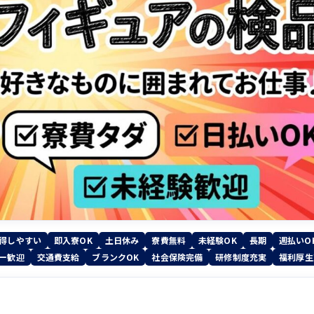
得しやすい
即入寮OK
土日休み
寮費無料
未経験OK
長期
週払いO
ー歓迎
交通費支給
ブランクOK
社会保険完備
研修制度充実
福利厚生