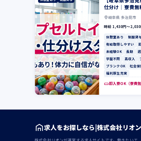
【岐阜県多治見
仕分け｜寮費無
岐阜県 多治見市
時給 1,430円〜2,03
休憩室あり
制服貸
有給取得しやすい
未経験OK
長期
週
学歴不問
高収入
ブランクOK
社会保
福利厚生充実
即入寮OK（寮費
求人をお探しなら|株式会社リオ
株式会社リオンが運営する求人サイトです。働きたいエ