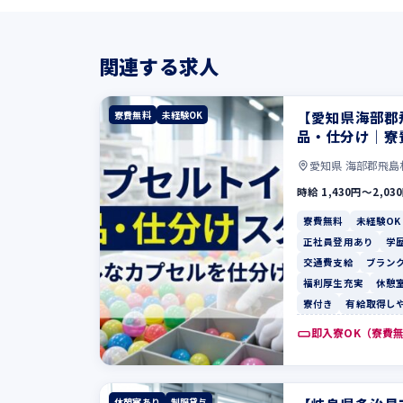
関連する求人
【愛知県海部郡
寮費無料
未経験OK
品・仕分け｜寮
愛知県 海部郡飛島
時給 1,430円〜2,03
寮費無料
未経験OK
正社員登用あり
学
交通費支給
ブランク
福利厚生充実
休憩
寮付き
有給取得し
即入寮OK（寮費
休憩室あり
制服貸与