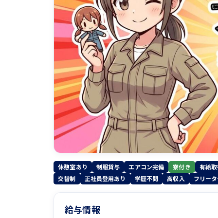
休憩室あり
制服貸与
エアコン完備
寮付き
有給取
交替制
正社員登用あり
学歴不問
高収入
フリータ
給与情報