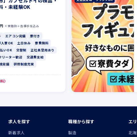
市】カプセルトイの検品・
料・未経験OK
0円
×実働8h＋各種手当込み
与
エアコン完備
寮付き
即入寮OK
土日休み
寮費無料
払いOK
交替制
正社員登用あり
フリーター歓迎
交通費支給
険完備
研修制度充実
無料）
求人を探す
職種から探す
エリ
ン
新着求人
製造
北海