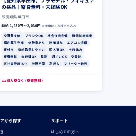
【愛知県半田市】プラモデル・フィギュア
の検品｜寮費無料・未経験OK
愛知県 半田市
時給 1,430円〜2,030円
×実働8h＋各種手当込み
交通費支給
ブランクOK
社会保険完備
研修制度充実
福利厚生充実
休憩室あり
制服貸与
エアコン完備
寮付き
有給取得しやすい
即入寮OK
土日休み
寮費無料
未経験OK
長期
週払いOK
交替制
正社員登用あり
学歴不問
高収入
フリーター歓迎
即入寮OK（寮費無料）
アから探す
サポート
道
はじめての方へ