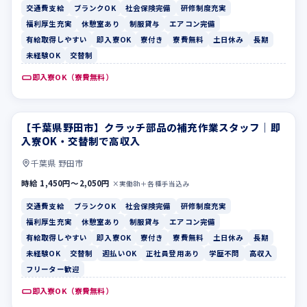
交通費支給
ブランクOK
社会保険完備
研修制度充実
福利厚生充実
休憩室あり
制服貸与
エアコン完備
有給取得しやすい
即入寮OK
寮付き
寮費無料
土日休み
長期
未経験OK
交替制
即入寮OK（寮費無料）
【千葉県野田市】クラッチ部品の補充作業スタッフ｜即
交通費支給
ブランクOK
入寮OK・交替制で高収入
千葉県 野田市
時給 1,450円〜2,050円
×実働8h＋各種手当込み
交通費支給
ブランクOK
社会保険完備
研修制度充実
福利厚生充実
休憩室あり
制服貸与
エアコン完備
有給取得しやすい
即入寮OK
寮付き
寮費無料
土日休み
長期
未経験OK
交替制
週払いOK
正社員登用あり
学歴不問
高収入
フリーター歓迎
即入寮OK（寮費無料）