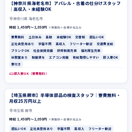
【神奈川県海老名市】アパレル・古着の仕分けスタッフ
寮費無料
土日休み
｜高収入・未経験OK
神奈川県 海老名市
時給 1,450円〜2,050円
×実働8h＋各種手当込み
寮費無料
土日休み
長期
未経験OK
交替制
週払いOK
正社員登用あり
学歴不問
高収入
フリーター歓迎
交通費支給
ブランクOK
社会保険完備
研修制度充実
福利厚生充実
休憩室あり
制服貸与
エアコン完備
有給取得しやすい
即入寮OK
寮付き
即入寮OK（寮費無料）
【埼玉県蕨市】半導体部品の検査スタッフ｜寮費無料・
週払いOK
正社員登用あり
月収25万円以上
埼玉県 蕨市
時給 1,450円〜2,050円
×実働8h＋各種手当込み
週払いOK
正社員登用あり
学歴不問
高収入
フリーター歓迎