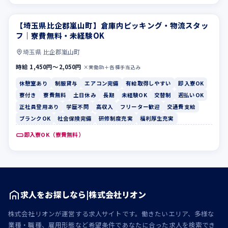
【埼玉県比企郡嵐山町】倉庫内ピッキング・物流スタッ
休憩室あり
制服貸与
フ｜寮費無料・未経験OK
埼玉県 比企郡嵐山町
時給 1,450円〜2,050円
×実働8h＋各種手当込み
休憩室あり
制服貸与
エアコン完備
有給取得しやすい
即入寮OK
寮付き
寮費無料
土日休み
長期
未経験OK
交替制
週払いOK
正社員登用あり
学歴不問
高収入
フリーター歓迎
交通費支給
ブランクOK
社会保険完備
研修制度充実
福利厚生充実
即入寮OK（寮費無料）
求人をお探しなら|株式会社リオン
株式会社リオンが運営する求人サイトです。働きたいエリア、多様な
業種・職種、雇用形態など希望条件であなたに合った求人を検索でき