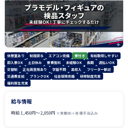
休憩室あり
制服貸与
エアコン完備
寮付き
有給取得しやすい
即入寮OK
土日休み
寮費無料
未経験OK
長期
週払いOK
交替制
正社員登用あり
学歴不問
高収入
フリーター歓迎
交通費支給
ブランクOK
社会保険完備
研修制度充実
福利厚生充実
給与情報
時給 1,450円〜2,050円
×実働8h＋各種手当込み