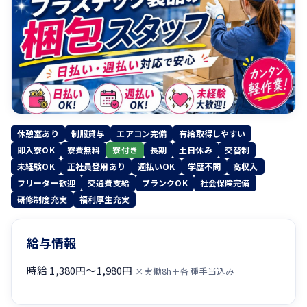
休憩室あり
制服貸与
エアコン完備
有給取得しやすい
即入寮OK
寮費無料
寮付き
長期
土日休み
交替制
未経験OK
正社員登用あり
週払いOK
学歴不問
高収入
フリーター歓迎
交通費支給
ブランクOK
社会保険完備
研修制度充実
福利厚生充実
給与情報
時給 1,380円〜1,980円
×実働8h＋各種手当込み