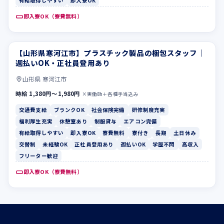
有給取得しやすい
即入寮OK
即入寮OK（寮費無料）
【山形県寒河江市】プラスチック製品の梱包スタッフ｜
交通費支給
ブランクOK
週払いOK・正社員登用あり
山形県 寒河江市
時給 1,380円〜1,980円
×実働8h＋各種手当込み
交通費支給
ブランクOK
社会保険完備
研修制度充実
福利厚生充実
休憩室あり
制服貸与
エアコン完備
有給取得しやすい
即入寮OK
寮費無料
寮付き
長期
土日休み
交替制
未経験OK
正社員登用あり
週払いOK
学歴不問
高収入
フリーター歓迎
即入寮OK（寮費無料）