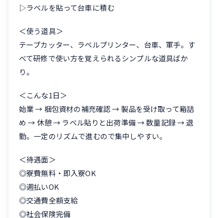
▷ラベルを貼って台車に積む
＜使う道具＞
テープカッター、ラベルプリンター、台車、軍手。す
べて研修で使い方を覚えられるシンプルな道具ばか
り。
＜こんな1日＞
始業 → 梱包資材の補充確認 → 製品を受け取って箱詰
め → 休憩 → ラベル貼りと出荷準備 → 数量記録 → 退
勤。一定のリズムで進むので集中しやすい。
＜待遇面＞
◎寮費無料・即入寮OK
◎週払いOK
◎交通費全額支給
◎社会保険完備