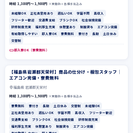
時給 1,380円〜1,980円
×実働8h＋各種手当込み
未経験OK
正社員登用あり
週払いOK
学歴不問
高収入
フリーター歓迎
交通費支給
ブランクOK
社会保険完備
研修制度充実
福利厚生充実
休憩室あり
制服貸与
エアコン完備
有給取得しやすい
即入寮OK
寮費無料
寮付き
長期
土日休み
交替制
即入寮OK（寮費無料）
【福島県岩瀬郡天栄村】商品の仕分け・梱包スタッフ｜
寮費無料
寮付き
エアコン完備・寮費無料
福島県 岩瀬郡天栄村
時給 1,380円〜1,980円
×実働8h＋各種手当込み
寮費無料
寮付き
長期
土日休み
交替制
未経験OK
正社員登用あり
週払いOK
学歴不問
高収入
フリーター歓迎
交通費支給
ブランクOK
社会保険完備
研修制度充実
福利厚生充実
休憩室あり
制服貸与
エアコン完備