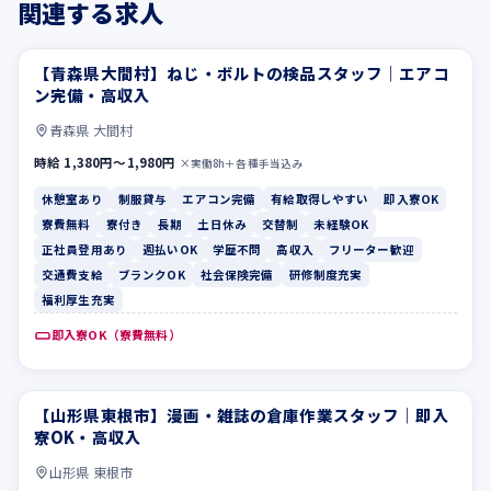
関連する求人
【青森県大間村】ねじ・ボルトの検品スタッフ｜エアコ
休憩室あり
制服貸与
ン完備・高収入
青森県 大間村
時給 1,380円〜1,980円
×実働8h＋各種手当込み
休憩室あり
制服貸与
エアコン完備
有給取得しやすい
即入寮OK
寮費無料
寮付き
長期
土日休み
交替制
未経験OK
正社員登用あり
週払いOK
学歴不問
高収入
フリーター歓迎
交通費支給
ブランクOK
社会保険完備
研修制度充実
福利厚生充実
即入寮OK（寮費無料）
【山形県東根市】漫画・雑誌の倉庫作業スタッフ｜即入
未経験OK
正社員登用あり
寮OK・高収入
山形県 東根市