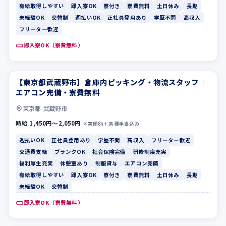
有給取得しやすい
即入寮OK
寮付き
寮費無料
土日休み
長期
未経験OK
交替制
週払いOK
正社員登用あり
学歴不問
高収入
フリーター歓迎
即入寮OK（寮費無料）
【東京都武蔵野市】倉庫内ピッキング・物流スタッフ｜
週払いOK
正社員登用あり
エアコン完備・寮費無料
東京都 武蔵野市
時給 1,450円〜2,050円
×実働8h＋各種手当込み
週払いOK
正社員登用あり
学歴不問
高収入
フリーター歓迎
交通費支給
ブランクOK
社会保険完備
研修制度充実
福利厚生充実
休憩室あり
制服貸与
エアコン完備
有給取得しやすい
即入寮OK
寮付き
寮費無料
土日休み
長期
未経験OK
交替制
即入寮OK（寮費無料）