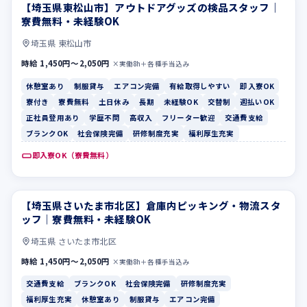
【埼玉県東松山市】アウトドアグッズの検品スタッフ｜
休憩室あり
制服貸与
寮費無料・未経験OK
埼玉県 東松山市
時給 1,450円〜2,050円
×実働8h＋各種手当込み
休憩室あり
制服貸与
エアコン完備
有給取得しやすい
即入寮OK
寮付き
寮費無料
土日休み
長期
未経験OK
交替制
週払いOK
正社員登用あり
学歴不問
高収入
フリーター歓迎
交通費支給
ブランクOK
社会保険完備
研修制度充実
福利厚生充実
即入寮OK（寮費無料）
【埼玉県さいたま市北区】倉庫内ピッキング・物流スタ
交通費支給
ブランクOK
ッフ｜寮費無料・未経験OK
埼玉県 さいたま市北区
時給 1,450円〜2,050円
×実働8h＋各種手当込み
交通費支給
ブランクOK
社会保険完備
研修制度充実
福利厚生充実
休憩室あり
制服貸与
エアコン完備