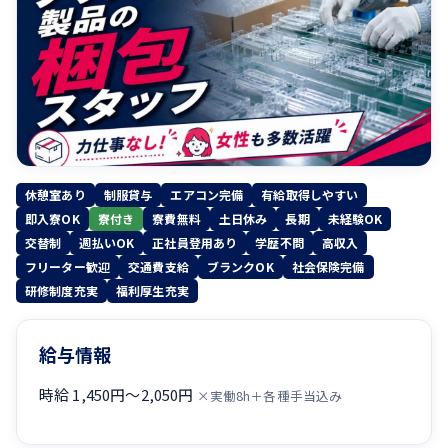
休憩室あり
制服貸与
エアコン完備
有給取得しやすい
即入寮OK
寮付き
寮費無料
土日休み
長期
未経験OK
交替制
週払いOK
正社員登用あり
学歴不問
高収入
フリーター歓迎
交通費支給
ブランクOK
社会保険完備
研修制度充実
福利厚生充実
給与情報
時給 1,450円〜2,050円
×実働8h＋各種手当込み