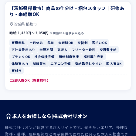
【茨城県稲敷市】商品の仕分け・梱包スタッフ｜研修あ
寮費無料
土日休み
り・未経験OK
茨城県 稲敷市
時給 1,450円〜2,050円
×実働8h＋各種手当込み
寮費無料
土日休み
長期
未経験OK
交替制
週払いOK
正社員登用あり
学歴不問
高収入
フリーター歓迎
交通費支給
ブランクOK
社会保険完備
研修制度充実
福利厚生充実
休憩室あり
制服貸与
エアコン完備
有給取得しやすい
即入寮OK
寮付き
即入寮OK（寮費無料）
求人をお探しなら|株式会社リオン
株式会社リオンが運営する求人サイトです。働きたいエリア、多様な
業種・職種、雇用形態など希望条件であなたに合った求人を検索でき