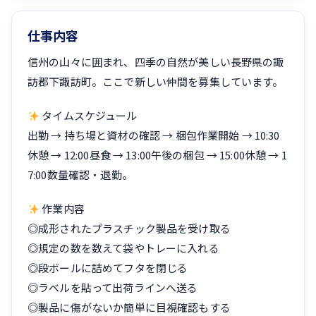
仕事内容
信州の山々に囲まれ、四季の自然が美しい長野県の諏
訪郡下諏訪町。ここで新しい仲間を募集しています。
タイムスケジュール
出勤 → 持ち場と資材の確認 → 梱包作業開始 → 10:30
休憩 → 12:00昼食 → 13:00午後の梱包 → 15:00休憩 → 1
7:00数量確認・退勤。
作業内容
◎成形されたプラスチック製品を受け取る
◎規定の数を数えて袋やトレーに入れる
◎段ボールに詰めてフタを閉じる
◎ラベルを貼って出荷ラインへ送る
◎製品に傷がないか簡単に目視確認もする