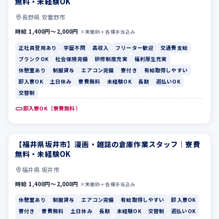
無料・未経験OK
長野県 安曇野市
時給 1,400円〜2,000円
×実働8h＋各種手当込み
正社員登用あり
学歴不問
高収入
フリーター歓迎
交通費支給
ブランクOK
社会保険完備
研修制度充実
福利厚生充実
休憩室あり
制服貸与
エアコン完備
寮付き
有給取得しやすい
即入寮OK
土日休み
寮費無料
未経験OK
長期
週払いOK
交替制
即入寮OK（寮費無料）
【福井県坂井市】漫画・雑誌の倉庫作業スタッフ｜寮費
休憩室あり
制服貸与
無料・未経験OK
福井県 坂井市
時給 1,400円〜2,000円
×実働8h＋各種手当込み
休憩室あり
制服貸与
エアコン完備
有給取得しやすい
即入寮OK
寮付き
寮費無料
土日休み
長期
未経験OK
交替制
週払いOK