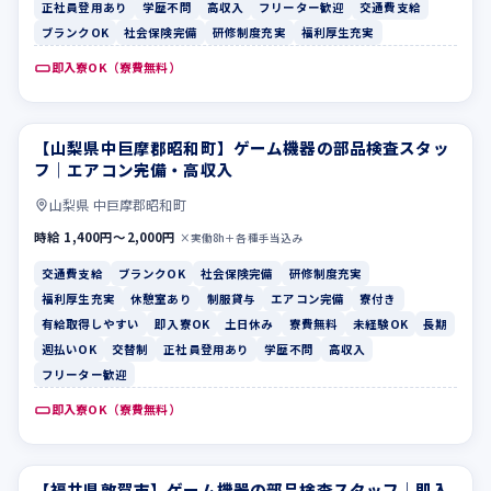
正社員登用あり
学歴不問
高収入
フリーター歓迎
交通費支給
ブランクOK
社会保険完備
研修制度充実
福利厚生充実
即入寮OK（寮費無料）
【山梨県中巨摩郡昭和町】ゲーム機器の部品検査スタッ
交通費支給
ブランクOK
フ｜エアコン完備・高収入
山梨県 中巨摩郡昭和町
時給 1,400円〜2,000円
×実働8h＋各種手当込み
交通費支給
ブランクOK
社会保険完備
研修制度充実
福利厚生充実
休憩室あり
制服貸与
エアコン完備
寮付き
有給取得しやすい
即入寮OK
土日休み
寮費無料
未経験OK
長期
週払いOK
交替制
正社員登用あり
学歴不問
高収入
フリーター歓迎
即入寮OK（寮費無料）
【福井県敦賀市】ゲーム機器の部品検査スタッフ｜即入
寮費無料
未経験OK