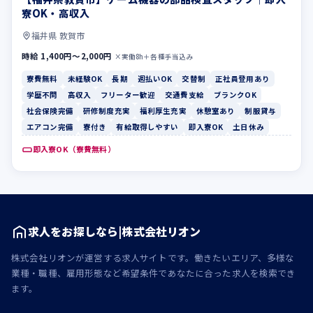
寮OK・高収入
福井県 敦賀市
時給 1,400円〜2,000円
×実働8h＋各種手当込み
寮費無料
未経験OK
長期
週払いOK
交替制
正社員登用あり
学歴不問
高収入
フリーター歓迎
交通費支給
ブランクOK
社会保険完備
研修制度充実
福利厚生充実
休憩室あり
制服貸与
エアコン完備
寮付き
有給取得しやすい
即入寮OK
土日休み
即入寮OK（寮費無料）
求人をお探しなら|株式会社リオン
株式会社リオンが運営する求人サイトです。働きたいエリア、多様な
業種・職種、雇用形態など希望条件であなたに合った求人を検索でき
ます。