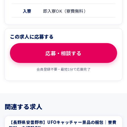
入寮
即入寮OK（寮費無料）
この求人に応募する
応募・相談する
会員登録不要・最短1分で応募完了
関連する求人
【長野県安曇野市】UFOキャッチャー景品の梱包｜寮費
正社員登用あり
学歴不問