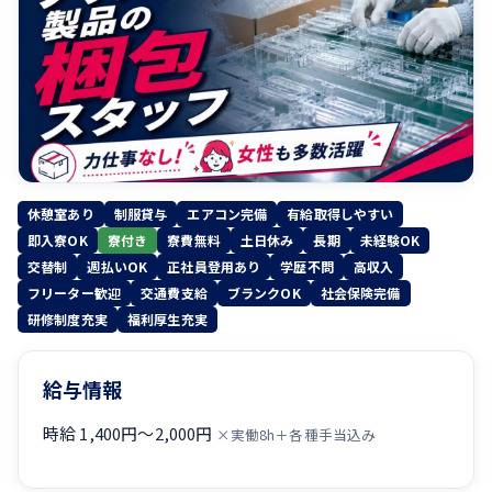
休憩室あり
制服貸与
エアコン完備
有給取得しやすい
即入寮OK
寮付き
寮費無料
土日休み
長期
未経験OK
交替制
週払いOK
正社員登用あり
学歴不問
高収入
フリーター歓迎
交通費支給
ブランクOK
社会保険完備
研修制度充実
福利厚生充実
給与情報
時給 1,400円〜2,000円
×実働8h＋各種手当込み