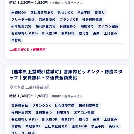
時給 1,380円〜1,980円
×実働8h＋各種手当込み
未経験OK
正社員登用あり
週払いOK
学歴不問
高収入
フリーター歓迎
交通費支給
ブランクOK
社会保険完備
研修制度充実
福利厚生充実
休憩室あり
制服貸与
エアコン完備
有給取得しやすい
即入寮OK
寮費無料
寮付き
長期
土日休み
交替制
即入寮OK（寮費無料）
【熊本県上益城郡益城町】倉庫内ピッキング・物流スタ
交通費支給
ブランクOK
ッフ｜寮費無料・交通費全額支給
熊本県 上益城郡益城町
時給 1,380円〜1,980円
×実働8h＋各種手当込み
交通費支給
ブランクOK
社会保険完備
研修制度充実
福利厚生充実
休憩室あり
制服貸与
エアコン完備
有給取得しやすい
即入寮OK
寮費無料
寮付き
長期
土日休み
交替制
未経験OK
正社員登用あり
週払いOK
学歴不問
高収入
フリーター歓迎