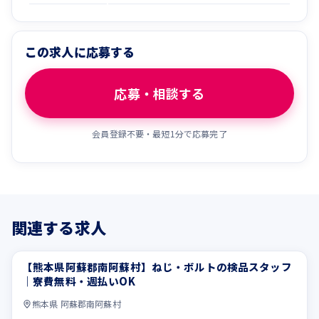
この求人に応募する
応募・相談する
会員登録不要・最短1分で応募完了
関連する求人
【熊本県阿蘇郡南阿蘇村】ねじ・ボルトの検品スタッフ
未経験OK
正社員登用あり
｜寮費無料・週払いOK
熊本県 阿蘇郡南阿蘇村