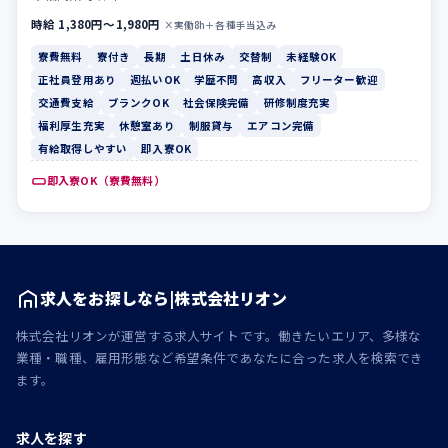
時給 1,380円〜1,980円
×実働8h＋各種手当込み
寮費無料
寮付き
長期
土日休み
交替制
未経験OK
正社員登用あり
週払いOK
学歴不問
高収入
フリーター歓迎
交通費支給
ブランクOK
社会保険完備
研修制度充実
福利厚生充実
休憩室あり
制服貸与
エアコン完備
有給取得しやすい
即入寮OK
即入寮OK（寮費無料）
求人をお探しなら|株式会社リオン
株式会社リオンが運営する求人サイトです。働きたいエリア、多様な
業種・職種、雇用形態など希望条件であなたに合った求人を検索でき
ます。
求人を探す