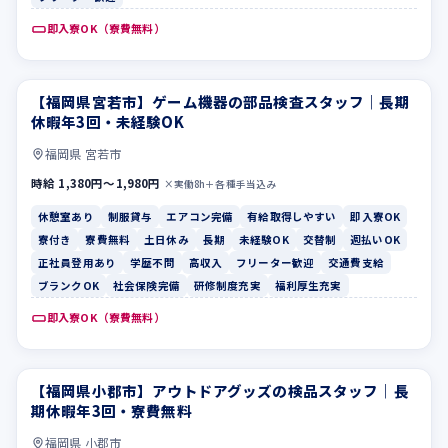
即入寮OK（寮費無料）
【福岡県宮若市】ゲーム機器の部品検査スタッフ｜長期
休憩室あり
制服貸与
休暇年3回・未経験OK
福岡県 宮若市
時給 1,380円〜1,980円
×実働8h＋各種手当込み
休憩室あり
制服貸与
エアコン完備
有給取得しやすい
即入寮OK
寮付き
寮費無料
土日休み
長期
未経験OK
交替制
週払いOK
正社員登用あり
学歴不問
高収入
フリーター歓迎
交通費支給
ブランクOK
社会保険完備
研修制度充実
福利厚生充実
即入寮OK（寮費無料）
【福岡県小郡市】アウトドアグッズの検品スタッフ｜長
寮費無料
寮付き
期休暇年3回・寮費無料
福岡県 小郡市