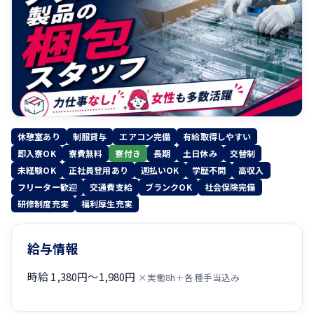
休憩室あり
制服貸与
エアコン完備
有給取得しやすい
即入寮OK
寮費無料
寮付き
長期
土日休み
交替制
未経験OK
正社員登用あり
週払いOK
学歴不問
高収入
フリーター歓迎
交通費支給
ブランクOK
社会保険完備
研修制度充実
福利厚生充実
給与情報
時給 1,380円〜1,980円
×実働8h＋各種手当込み