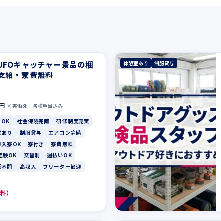
UFOキャッチャー景品の梱
休憩室あり
制服貸与
支給・寮費無料
0円
×実働8h＋各種手当込み
OK
社会保険完備
研修制度充実
室あり
制服貸与
エアコン完備
即入寮OK
寮付き
寮費無料
経験OK
交替制
週払いOK
歴不問
高収入
フリーター歓迎
無料）