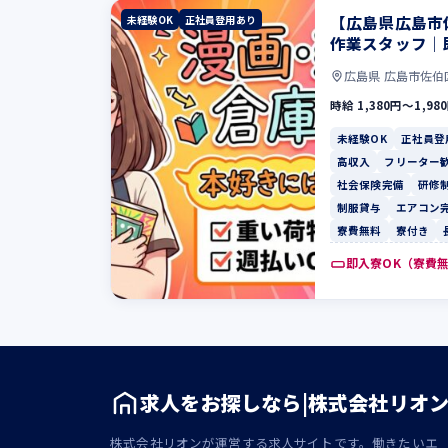
【広島県広島市
未経験OK
正社員登用あり
作業スタッフ｜
広島県 広島市佐伯
時給 1,380円〜1,98
未経験OK
正社員登
高収入
フリーター
社会保険完備
研修
制服貸与
エアコン
寮費無料
寮付き
即入寮OK（寮費
求人をお探しなら|株式会社リオ
株式会社リオンが運営する求人サイトです。働きたいエ