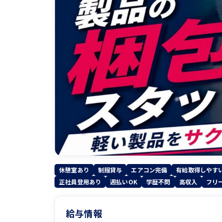
休憩室あり
制服貸与
エアコン完備
有給取得しやす
正社員登用あり
週払いOK
学歴不問
高収入
フリ
給与情報