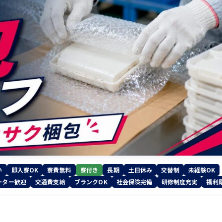
い
即入寮OK
寮費無料
寮付き
長期
土日休み
交替制
未経験OK
ーター歓迎
交通費支給
ブランクOK
社会保険完備
研修制度充実
福利