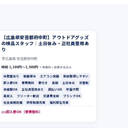
【広島県安芸郡府中町】アウトドアグッズ
の検品スタッフ｜土日休み・正社員登用あ
り
広島県 安芸郡府中町
時給 1,380円〜1,980円
×実働8h＋各種手当込み
休憩室あり
制服貸与
エアコン完備
有給取得しやすい
即入寮OK
寮費無料
寮付き
長期
土日休み
交替制
未経験OK
正社員登用あり
週払いOK
学歴不問
高収入
フリーター歓迎
交通費支給
ブランクOK
社会保険完備
研修制度充実
福利厚生充実
即入寮OK（寮費無料）