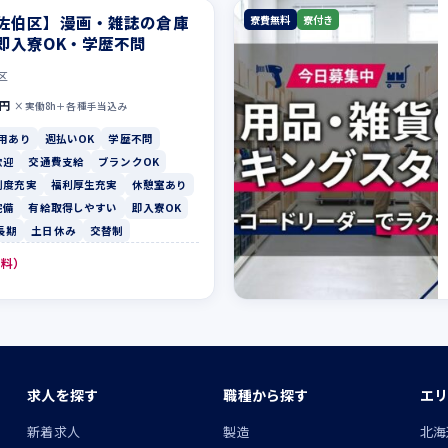
佐伯区】漫画・雑誌の倉庫
寮費無料
寮付き
即入寮OK・学歴不問
区
0円
×実働8h＋各種手当込み
用あり
週払いOK
学歴不問
歓迎
交通費支給
ブランクOK
制度充実
福利厚生充実
休憩室あり
完備
有給取得しやすい
即入寮OK
長期
土日休み
交替制
無料）
求人を探す
職種から探す
エリ
ン
新着求人
製造
北海