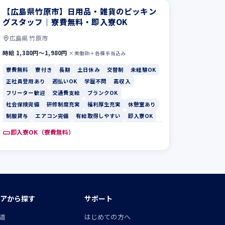
【広島県竹原市】日用品・雑貨のピッキン
グスタッフ｜寮費無料・即入寮OK
広島県 竹原市
時給 1,380円〜1,980円
×実働8h＋各種手当込み
寮費無料
寮付き
長期
土日休み
交替制
未経験OK
正社員登用あり
週払いOK
学歴不問
高収入
フリーター歓迎
交通費支給
ブランクOK
社会保険完備
研修制度充実
福利厚生充実
休憩室あり
制服貸与
エアコン完備
有給取得しやすい
即入寮OK
即入寮OK（寮費無料）
アから探す
サポート
道
はじめての方へ