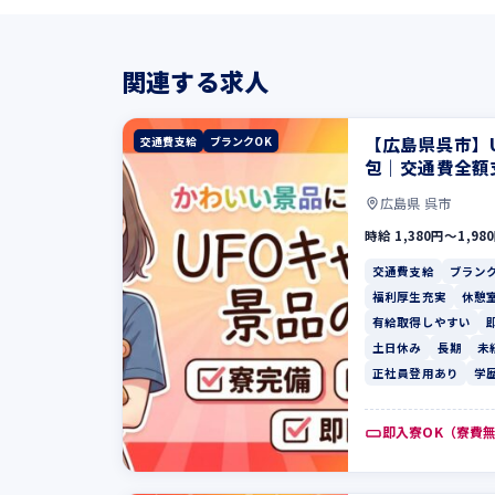
関連する求人
【広島県呉市】
交通費支給
ブランクOK
包｜交通費全額
広島県 呉市
時給 1,380円〜1,98
交通費支給
ブランク
福利厚生充実
休憩
有給取得しやすい
土日休み
長期
未
正社員登用あり
学
即入寮OK（寮費