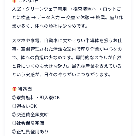
こんな1日
入室・クリーンウェア着用 → 検査装置へ → ロットご
とに検査 → データ入力 → 交替で休憩 → 終業。座り作
業が多く、体への負担は少なめです。
スマホや家電、自動車に欠かせない半導体を扱うお仕
事。空調管理された清潔な室内で座り作業が中心なの
で、体への負担は少なめです。専門的なスキルが自然
と身につくのも大きな魅力。最先端産業を支えている
という実感が、日々のやりがいにつながります。
待遇面
◎寮費無料・即入寮OK
◎週払いOK
◎交通費全額支給
◎社会保険完備
◎正社員登用あり