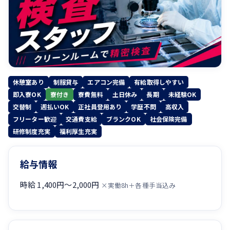
休憩室あり
制服貸与
エアコン完備
有給取得しやすい
即入寮OK
寮付き
寮費無料
土日休み
長期
未経験OK
交替制
週払いOK
正社員登用あり
学歴不問
高収入
フリーター歓迎
交通費支給
ブランクOK
社会保険完備
研修制度充実
福利厚生充実
給与情報
時給 1,400円〜2,000円
×実働8h＋各種手当込み