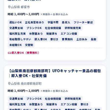
山梨県 都留市
時給 1,400円〜2,000円
×実働8h＋各種手当込み
週払いOK
正社員登用あり
学歴不問
高収入
フリーター歓迎
交通費支給
ブランクOK
社会保険完備
研修制度充実
福利厚生充実
休憩室あり
制服貸与
エアコン完備
有給取得しやすい
即入寮OK
寮付き
寮費無料
土日休み
長期
未経験OK
交替制
即入寮OK（寮費無料）
【山梨県南巨摩郡南部町】UFOキャッチャー景品の梱包
交通費支給
ブランクOK
｜即入寮OK・社保完備
山梨県 南巨摩郡南部町
時給 1,400円〜2,000円
×実働8h＋各種手当込み
交通費支給
ブランクOK
社会保険完備
研修制度充実
福利厚生充実
休憩室あり
制服貸与
エアコン完備
寮付き
有給取得しやすい
即入寮OK
土日休み
寮費無料
未経験OK
長期