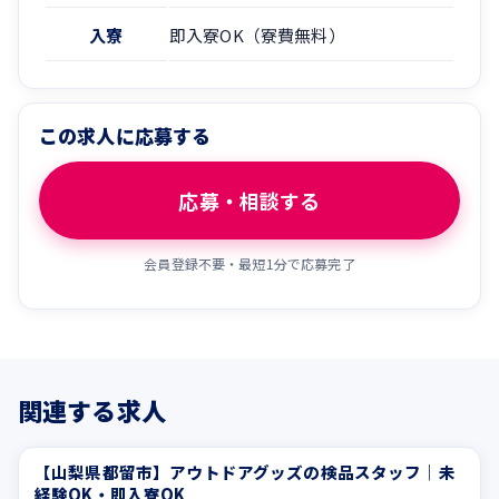
入寮
即入寮OK（寮費無料）
この求人に応募する
応募・相談する
会員登録不要・最短1分で応募完了
関連する求人
【山梨県都留市】アウトドアグッズの検品スタッフ｜未
週払いOK
正社員登用あり
経験OK・即入寮OK