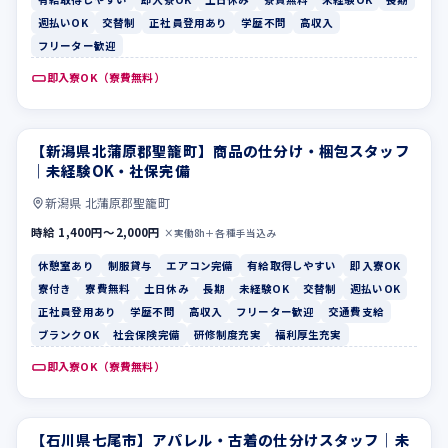
週払いOK
交替制
正社員登用あり
学歴不問
高収入
フリーター歓迎
即入寮OK（寮費無料）
【新潟県北蒲原郡聖籠町】商品の仕分け・梱包スタッフ
休憩室あり
制服貸与
｜未経験OK・社保完備
新潟県 北蒲原郡聖籠町
時給 1,400円〜2,000円
×実働8h＋各種手当込み
休憩室あり
制服貸与
エアコン完備
有給取得しやすい
即入寮OK
寮付き
寮費無料
土日休み
長期
未経験OK
交替制
週払いOK
正社員登用あり
学歴不問
高収入
フリーター歓迎
交通費支給
ブランクOK
社会保険完備
研修制度充実
福利厚生充実
即入寮OK（寮費無料）
【石川県七尾市】アパレル・古着の仕分けスタッフ｜未
寮費無料
土日休み