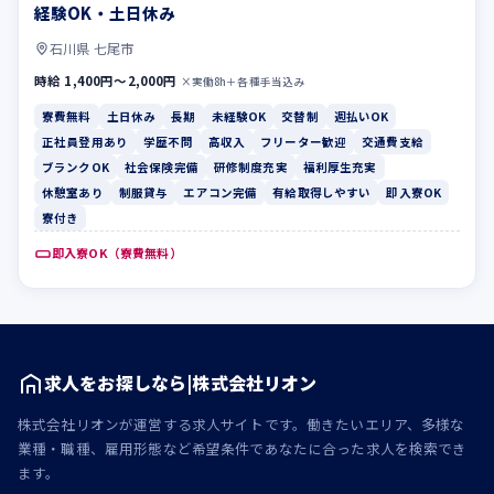
経験OK・土日休み
石川県 七尾市
時給 1,400円〜2,000円
×実働8h＋各種手当込み
寮費無料
土日休み
長期
未経験OK
交替制
週払いOK
正社員登用あり
学歴不問
高収入
フリーター歓迎
交通費支給
ブランクOK
社会保険完備
研修制度充実
福利厚生充実
休憩室あり
制服貸与
エアコン完備
有給取得しやすい
即入寮OK
寮付き
即入寮OK（寮費無料）
求人をお探しなら|株式会社リオン
株式会社リオンが運営する求人サイトです。働きたいエリア、多様な
業種・職種、雇用形態など希望条件であなたに合った求人を検索でき
ます。