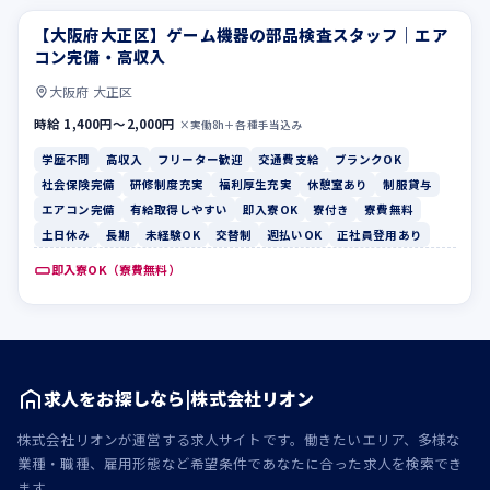
【大阪府大正区】ゲーム機器の部品検査スタッフ｜エア
学歴不問
高収入
コン完備・高収入
大阪府 大正区
時給 1,400円〜2,000円
×実働8h＋各種手当込み
学歴不問
高収入
フリーター歓迎
交通費支給
ブランクOK
社会保険完備
研修制度充実
福利厚生充実
休憩室あり
制服貸与
エアコン完備
有給取得しやすい
即入寮OK
寮付き
寮費無料
土日休み
長期
未経験OK
交替制
週払いOK
正社員登用あり
即入寮OK（寮費無料）
求人をお探しなら|株式会社リオン
株式会社リオンが運営する求人サイトです。働きたいエリア、多様な
業種・職種、雇用形態など希望条件であなたに合った求人を検索でき
ます。