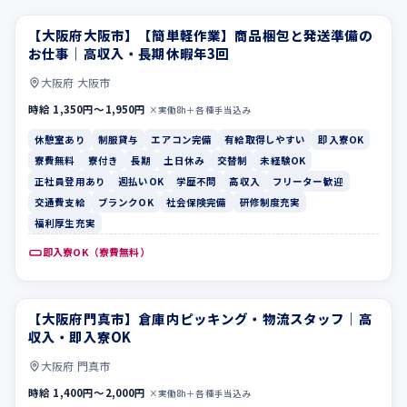
【大阪府大阪市】【簡単軽作業】商品梱包と発送準備の
休憩室あり
制服貸与
お仕事｜高収入・長期休暇年3回
大阪府 大阪市
時給 1,350円〜1,950円
×実働8h＋各種手当込み
休憩室あり
制服貸与
エアコン完備
有給取得しやすい
即入寮OK
寮費無料
寮付き
長期
土日休み
交替制
未経験OK
正社員登用あり
週払いOK
学歴不問
高収入
フリーター歓迎
交通費支給
ブランクOK
社会保険完備
研修制度充実
福利厚生充実
即入寮OK（寮費無料）
【大阪府門真市】倉庫内ピッキング・物流スタッフ｜高
長期
土日休み
収入・即入寮OK
大阪府 門真市
時給 1,400円〜2,000円
×実働8h＋各種手当込み