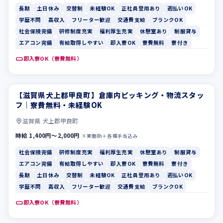
長期
土日休み
交替制
未経験OK
正社員登用あり
週払いOK
学歴不問
高収入
フリーター歓迎
交通費支給
ブランクOK
社会保険完備
研修制度充実
福利厚生充実
休憩室あり
制服貸与
エアコン完備
有給取得しやすい
即入寮OK
寮費無料
寮付き
即入寮OK（寮費無料）
【滋賀県犬上郡甲良町】倉庫内ピッキング・物流スタッ
社会保険完備
研修制度充実
フ｜寮費無料・未経験OK
滋賀県 犬上郡甲良町
時給 1,400円〜2,000円
×実働8h＋各種手当込み
社会保険完備
研修制度充実
福利厚生充実
休憩室あり
制服貸与
エアコン完備
有給取得しやすい
即入寮OK
寮費無料
寮付き
長期
土日休み
交替制
未経験OK
正社員登用あり
週払いOK
学歴不問
高収入
フリーター歓迎
交通費支給
ブランクOK
即入寮OK（寮費無料）