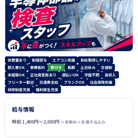
休憩室あり
制服貸与
エアコン完備
有給取得しやすい
即入寮OK
寮費無料
寮付き
長期
土日休み
交替制
未経験OK
正社員登用あり
週払いOK
学歴不問
高収入
フリーター歓迎
交通費支給
ブランクOK
社会保険完備
研修制度充実
福利厚生充実
給与情報
時給 1,400円〜2,000円
×実働8h＋各種手当込み