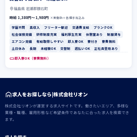
福島県 岩瀬郡鏡石町
時給 1,380円〜1,980円
×実働8h＋各種手当込み
学歴不問
高収入
フリーター歓迎
交通費支給
ブランクOK
社会保険完備
研修制度充実
福利厚生充実
休憩室あり
制服貸与
エアコン完備
有給取得しやすい
即入寮OK
寮付き
寮費無料
土日休み
長期
未経験OK
交替制
週払いOK
正社員登用あり
即入寮OK（寮費無料）
求人をお探しなら|株式会社リオン
株式会社リオンが運営する求人サイトです。働きたいエリア、多様な
業種・職種、雇用形態など希望条件であなたに合った求人を検索でき
ます。