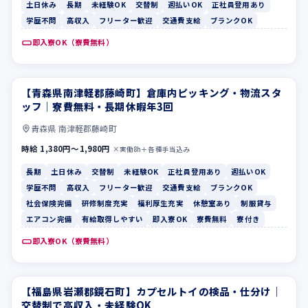
土日休み
長期
未経験OK
交替制
週払いOK
正社員登用あり
学歴不問
高収入
フリーター歓迎
交通費支給
ブランクOK
即入寮OK（寮費無料）
【青森県南津軽郡藤崎町】倉庫内ピッキング・物流スタ
長期
土日休み
ッフ｜寮費無料・長期休暇年3回
青森県 南津軽郡藤崎町
時給 1,380円〜1,980円
×実働8h＋各種手当込み
長期
土日休み
交替制
未経験OK
正社員登用あり
週払いOK
学歴不問
高収入
フリーター歓迎
交通費支給
ブランクOK
社会保険完備
研修制度充実
福利厚生充実
休憩室あり
制服貸与
エアコン完備
有給取得しやすい
即入寮OK
寮費無料
寮付き
即入寮OK（寮費無料）
【福島県岩瀬郡鏡石町】カプセルトイの検品・仕分け｜
学歴不問
高収入
交替制で高収入・未経験OK