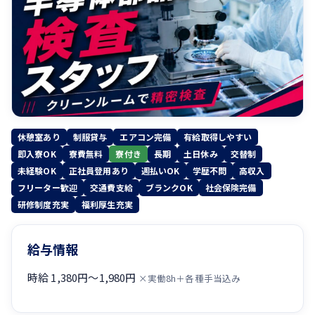
休憩室あり
制服貸与
エアコン完備
有給取得しやすい
即入寮OK
寮費無料
寮付き
長期
土日休み
交替制
未経験OK
正社員登用あり
週払いOK
学歴不問
高収入
フリーター歓迎
交通費支給
ブランクOK
社会保険完備
研修制度充実
福利厚生充実
給与情報
時給 1,380円〜1,980円
×実働8h＋各種手当込み