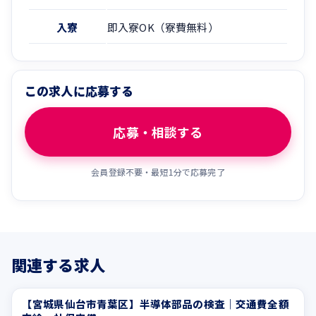
入寮
即入寮OK（寮費無料）
この求人に応募する
応募・相談する
会員登録不要・最短1分で応募完了
関連する求人
【宮城県仙台市青葉区】半導体部品の検査｜交通費全額
休憩室あり
制服貸与