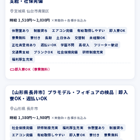
支給・社保完備
宮城県 仙台市青葉区
時給 1,510円〜2,030円
×実働8h＋各種手当込み
休憩室あり
制服貸与
エアコン完備
有給取得しやすい
即入寮OK
寮費無料
寮付き
長期
土日休み
交替制
未経験OK
正社員登用あり
週払いOK
学歴不問
高収入
フリーター歓迎
交通費支給
ブランクOK
社会保険完備
研修制度充実
福利厚生充実
即入寮OK（寮費無料）
【山形県長井市】プラモデル・フィギュアの検品｜即入
社会保険完備
研修制度充実
寮OK・週払いOK
山形県 長井市
時給 1,380円〜1,980円
×実働8h＋各種手当込み
社会保険完備
研修制度充実
福利厚生充実
休憩室あり
制服貸与
エアコン完備
有給取得しやすい
即入寮OK
寮付き
寮費無料