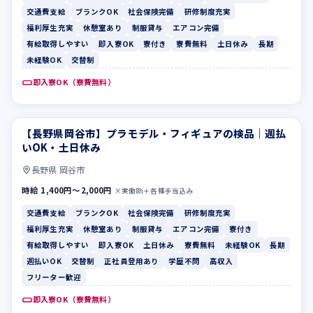
交通費支給
ブランクOK
社会保険完備
研修制度充実
福利厚生充実
休憩室あり
制服貸与
エアコン完備
有給取得しやすい
即入寮OK
寮付き
寮費無料
土日休み
長期
未経験OK
交替制
即入寮OK（寮費無料）
【長野県岡谷市】プラモデル・フィギュアの検品｜週払
交通費支給
ブランクOK
いOK・土日休み
長野県 岡谷市
時給 1,400円〜2,000円
×実働8h＋各種手当込み
交通費支給
ブランクOK
社会保険完備
研修制度充実
福利厚生充実
休憩室あり
制服貸与
エアコン完備
寮付き
有給取得しやすい
即入寮OK
土日休み
寮費無料
未経験OK
長期
週払いOK
交替制
正社員登用あり
学歴不問
高収入
フリーター歓迎
即入寮OK（寮費無料）