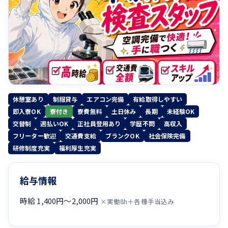
休憩室あり
制服貸与
エアコン完備
有給取得しやすい
即入寮OK
寮付き
寮費無料
土日休み
長期
未経験OK
交替制
週払いOK
正社員登用あり
学歴不問
高収入
フリーター歓迎
交通費支給
ブランクOK
社会保険完備
研修制度充実
福利厚生充実
給与情報
時給 1,400円〜2,000円
×実働8h＋各種手当込み