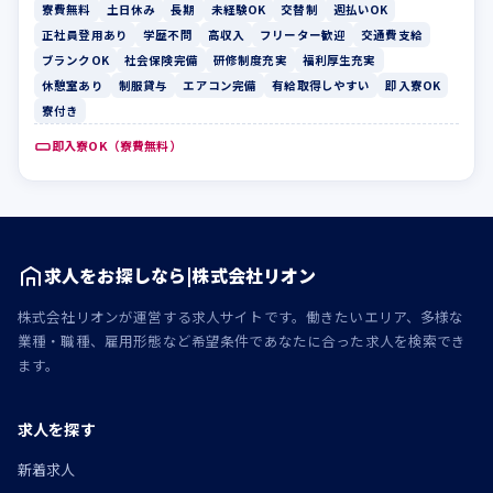
寮費無料
土日休み
長期
未経験OK
交替制
週払いOK
正社員登用あり
学歴不問
高収入
フリーター歓迎
交通費支給
ブランクOK
社会保険完備
研修制度充実
福利厚生充実
休憩室あり
制服貸与
エアコン完備
有給取得しやすい
即入寮OK
寮付き
即入寮OK（寮費無料）
求人をお探しなら|株式会社リオン
株式会社リオンが運営する求人サイトです。働きたいエリア、多様な
業種・職種、雇用形態など希望条件であなたに合った求人を検索でき
ます。
求人を探す
新着求人