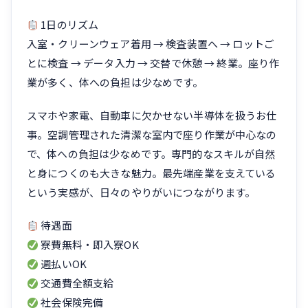
1日のリズム
入室・クリーンウェア着用 → 検査装置へ → ロットご
とに検査 → データ入力 → 交替で休憩 → 終業。座り作
業が多く、体への負担は少なめです。
スマホや家電、自動車に欠かせない半導体を扱うお仕
事。空調管理された清潔な室内で座り作業が中心なの
で、体への負担は少なめです。専門的なスキルが自然
と身につくのも大きな魅力。最先端産業を支えている
という実感が、日々のやりがいにつながります。
待遇面
寮費無料・即入寮OK
週払いOK
交通費全額支給
社会保険完備