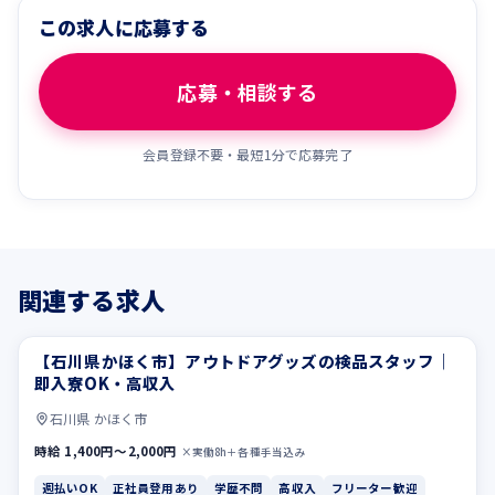
この求人に応募する
応募・相談する
会員登録不要・最短1分で応募完了
関連する求人
【石川県かほく市】アウトドアグッズの検品スタッフ｜
週払いOK
正社員登用あり
即入寮OK・高収入
石川県 かほく市
時給 1,400円〜2,000円
×実働8h＋各種手当込み
週払いOK
正社員登用あり
学歴不問
高収入
フリーター歓迎