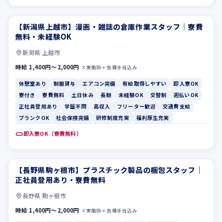
【新潟県上越市】漫画・雑誌の倉庫作業スタッフ｜寮費
休憩室あり
制服貸与
無料・未経験OK
新潟県 上越市
時給 1,400円〜2,000円
×実働8h＋各種手当込み
休憩室あり
制服貸与
エアコン完備
有給取得しやすい
即入寮OK
寮付き
寮費無料
土日休み
長期
未経験OK
交替制
週払いOK
正社員登用あり
学歴不問
高収入
フリーター歓迎
交通費支給
ブランクOK
社会保険完備
研修制度充実
福利厚生充実
即入寮OK（寮費無料）
【長野県駒ヶ根市】プラスチック製品の梱包スタッフ｜
寮費無料
土日休み
正社員登用あり・寮費無料
長野県 駒ヶ根市
時給 1,400円〜2,000円
×実働8h＋各種手当込み