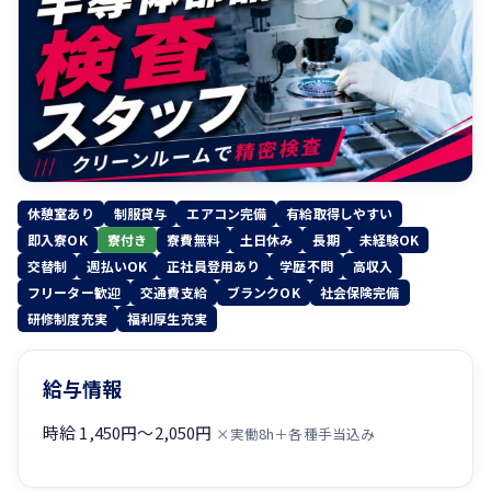
休憩室あり
制服貸与
エアコン完備
有給取得しやすい
即入寮OK
寮付き
寮費無料
土日休み
長期
未経験OK
交替制
週払いOK
正社員登用あり
学歴不問
高収入
フリーター歓迎
交通費支給
ブランクOK
社会保険完備
研修制度充実
福利厚生充実
給与情報
時給 1,450円〜2,050円
×実働8h＋各種手当込み