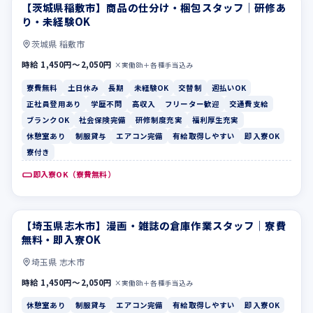
【茨城県稲敷市】商品の仕分け・梱包スタッフ｜研修あ
寮費無料
土日休み
り・未経験OK
茨城県 稲敷市
時給 1,450円〜2,050円
×実働8h＋各種手当込み
寮費無料
土日休み
長期
未経験OK
交替制
週払いOK
正社員登用あり
学歴不問
高収入
フリーター歓迎
交通費支給
ブランクOK
社会保険完備
研修制度充実
福利厚生充実
休憩室あり
制服貸与
エアコン完備
有給取得しやすい
即入寮OK
寮付き
即入寮OK（寮費無料）
【埼玉県志木市】漫画・雑誌の倉庫作業スタッフ｜寮費
休憩室あり
制服貸与
無料・即入寮OK
埼玉県 志木市
時給 1,450円〜2,050円
×実働8h＋各種手当込み
休憩室あり
制服貸与
エアコン完備
有給取得しやすい
即入寮OK