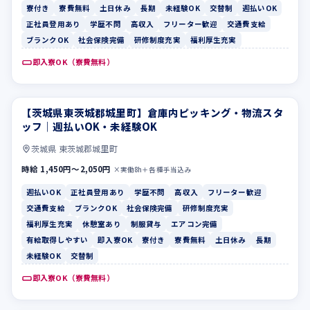
寮付き
寮費無料
土日休み
長期
未経験OK
交替制
週払いOK
正社員登用あり
学歴不問
高収入
フリーター歓迎
交通費支給
ブランクOK
社会保険完備
研修制度充実
福利厚生充実
即入寮OK（寮費無料）
【茨城県東茨城郡城里町】倉庫内ピッキング・物流スタ
週払いOK
正社員登用あり
ッフ｜週払いOK・未経験OK
茨城県 東茨城郡城里町
時給 1,450円〜2,050円
×実働8h＋各種手当込み
週払いOK
正社員登用あり
学歴不問
高収入
フリーター歓迎
交通費支給
ブランクOK
社会保険完備
研修制度充実
福利厚生充実
休憩室あり
制服貸与
エアコン完備
有給取得しやすい
即入寮OK
寮付き
寮費無料
土日休み
長期
未経験OK
交替制
即入寮OK（寮費無料）