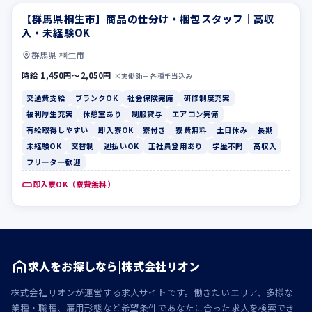
【群馬県桐生市】商品の仕分け・梱包スタッフ｜高収
交通費支給
ブランクOK
入・未経験OK
群馬県 桐生市
時給 1,450円〜2,050円
×実働8h＋各種手当込み
交通費支給
ブランクOK
社会保険完備
研修制度充実
福利厚生充実
休憩室あり
制服貸与
エアコン完備
有給取得しやすい
即入寮OK
寮付き
寮費無料
土日休み
長期
未経験OK
交替制
週払いOK
正社員登用あり
学歴不問
高収入
フリーター歓迎
即入寮OK（寮費無料）
求人をお探しなら|株式会社リオン
株式会社リオンが運営する求人サイトです。働きたいエリア、多様な
業種・職種、雇用形態など希望条件であなたに合った求人を検索でき