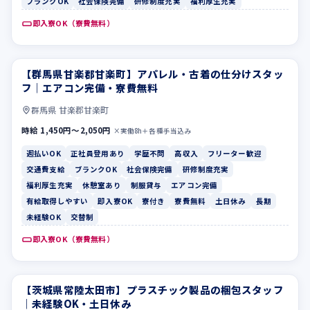
ブランクOK
社会保険完備
研修制度充実
福利厚生充実
即入寮OK（寮費無料）
【群馬県甘楽郡甘楽町】アパレル・古着の仕分けスタッ
週払いOK
正社員登用あり
フ｜エアコン完備・寮費無料
群馬県 甘楽郡甘楽町
時給 1,450円〜2,050円
×実働8h＋各種手当込み
週払いOK
正社員登用あり
学歴不問
高収入
フリーター歓迎
交通費支給
ブランクOK
社会保険完備
研修制度充実
福利厚生充実
休憩室あり
制服貸与
エアコン完備
有給取得しやすい
即入寮OK
寮付き
寮費無料
土日休み
長期
未経験OK
交替制
即入寮OK（寮費無料）
【茨城県常陸太田市】プラスチック製品の梱包スタッフ
寮費無料
土日休み
｜未経験OK・土日休み