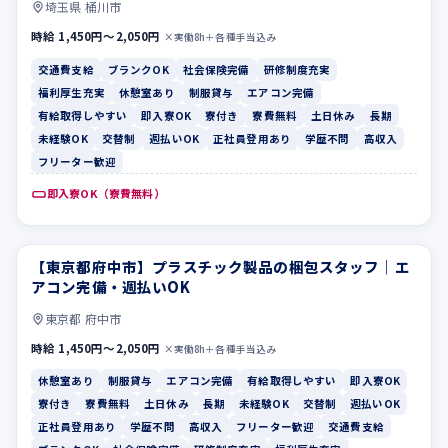
埼玉県 桶川市
時給 1,450円〜2,050円
×実働8h＋各種手当込み
交通費支給
ブランクOK
社会保険完備
研修制度充実
福利厚生充実
休憩室あり
制服貸与
エアコン完備
有給取得しやすい
即入寮OK
寮付き
寮費無料
土日休み
長期
未経験OK
交替制
週払いOK
正社員登用あり
学歴不問
高収入
フリーター歓迎
即入寮OK（寮費無料）
【東京都府中市】プラスチック製品の梱包スタッフ｜エ
休憩室あり
制服貸与
アコン完備・週払いOK
東京都 府中市
時給 1,450円〜2,050円
×実働8h＋各種手当込み
休憩室あり
制服貸与
エアコン完備
有給取得しやすい
即入寮OK
寮付き
寮費無料
土日休み
長期
未経験OK
交替制
週払いOK
正社員登用あり
学歴不問
高収入
フリーター歓迎
交通費支給