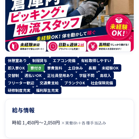
休憩室あり
制服貸与
エアコン完備
有給取得しやすい
即入寮OK
寮付き
寮費無料
土日休み
長期
未経験OK
交替制
週払いOK
正社員登用あり
学歴不問
高収入
フリーター歓迎
交通費支給
ブランクOK
社会保険完備
研修制度充実
福利厚生充実
給与情報
時給 1,450円〜2,050円
×実働8h＋各種手当込み