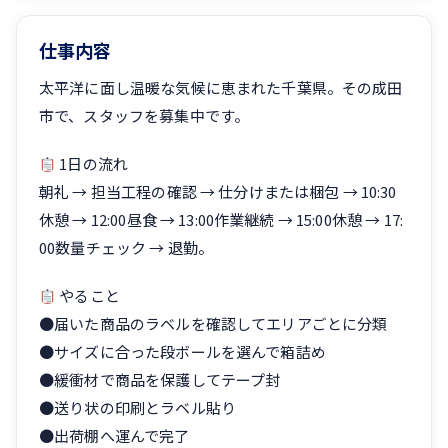
仕事内容
太平洋に面し温暖な気候に恵まれた千葉県。その成田
市で、スタッフを募集中です。
1日の流れ
朝礼 → 担当工程の確認 → 仕分けまたは梱包 → 10:30
休憩 → 12:00昼食 → 13:00作業継続 → 15:00休憩 → 17:
00数量チェック → 退勤。
やること
●届いた商品のラベルを確認してエリアごとに分類
●サイズに合った段ボールを選んで箱詰め
●緩衝材で商品を保護してテープ封
●送り状の印刷とラベル貼り
●出荷棚へ運んで完了