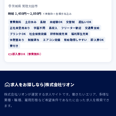
茨城県 常陸太田市
時給 1,450円〜2,050円
×実働8h＋各種手当込み
寮費無料
土日休み
長期
未経験OK
交替制
週払いOK
正社員登用あり
学歴不問
高収入
フリーター歓迎
交通費支給
ブランクOK
社会保険完備
研修制度充実
福利厚生充実
休憩室あり
制服貸与
エアコン完備
有給取得しやすい
即入寮OK
寮付き
即入寮OK（寮費無料）
求人をお探しなら|株式会社リオン
株式会社リオンが運営する求人サイトです。働きたいエリア、多様な
業種・職種、雇用形態など希望条件であなたに合った求人を検索でき
ます。