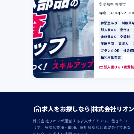
愛知県 豊橋市
時給 1,430円〜2,03
休憩室あり
制服貸
即入寮OK
寮付き
未経験OK
交替制
学歴不問
高収入
ブランクOK
社会保
福利厚生充実
即入寮OK（寮費
求人をお探しなら|株式会社リオ
株式会社リオンが運営する求人サイトです。働きたいエ
リア、多様な業種・職種、雇用形態など希望条件であな
たに合った求人を検索できます。