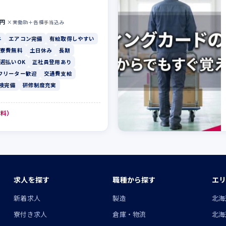
0円
×実働8h＋各種手当込み
与
エアコン完備
有給取得しやすい
寮費無料
土日休み
長期
週払いOK
正社員登用あり
フリーター歓迎
交通費支給
険完備
研修制度充実
無料）
求人を探す
職種から探す
エリ
ン
新着求人
製造
北海
寮付き求人
倉庫・物流
北海