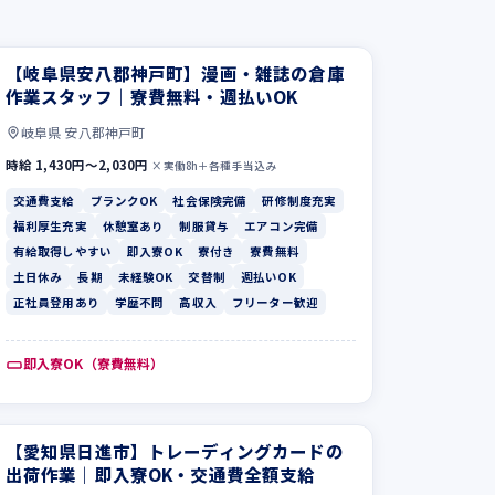
【岐阜県安八郡神戸町】漫画・雑誌の倉庫
作業スタッフ｜寮費無料・週払いOK
岐阜県 安八郡神戸町
時給 1,430円〜2,030円
×実働8h＋各種手当込み
交通費支給
ブランクOK
社会保険完備
研修制度充実
福利厚生充実
休憩室あり
制服貸与
エアコン完備
有給取得しやすい
即入寮OK
寮付き
寮費無料
土日休み
長期
未経験OK
交替制
週払いOK
正社員登用あり
学歴不問
高収入
フリーター歓迎
即入寮OK（寮費無料）
【愛知県日進市】トレーディングカードの
出荷作業｜即入寮OK・交通費全額支給