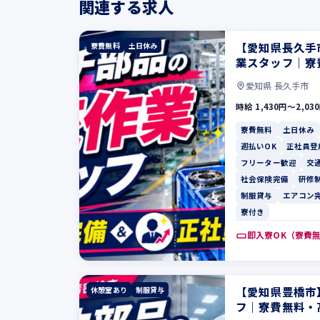
関連する求人
【愛知県長久手
寮費無料
土日休み
業スタッフ｜寮
愛知県 長久手市
時給 1,430円〜2,03
寮費無料
土日休み
週払いOK
正社員登
フリーター歓迎
交
社会保険完備
研修
制服貸与
エアコン
寮付き
即入寮OK（寮費
【愛知県豊橋市
休憩室あり
制服貸与
フ｜寮費無料・