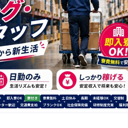
い
即入寮OK
寮付き
寮費無料
土日休み
長期
未経験OK
交替制
ーター歓迎
交通費支給
ブランクOK
社会保険完備
研修制度充実
福利