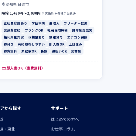
愛知県 日進市
時給 1,430円〜2,030円
×実働8h＋各種手当込み
正社員登用あり
学歴不問
高収入
フリーター歓迎
交通費支給
ブランクOK
社会保険完備
研修制度充実
福利厚生充実
休憩室あり
制服貸与
エアコン完備
寮付き
有給取得しやすい
即入寮OK
土日休み
寮費無料
未経験OK
長期
週払いOK
交替制
即入寮OK（寮費無料）
アから探す
サポート
道
はじめての方へ
道・東北
お仕事コラム