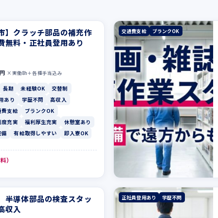
市】クラッチ部品の補充作
交通費支給
ブランクOK
費無料・正社員登用あり
0円
×実働8h＋各種手当込み
長期
未経験OK
交替制
用あり
学歴不問
高収入
通費支給
ブランクOK
制度充実
福利厚生充実
休憩室あり
完備
有給取得しやすい
即入寮OK
無料）
】半導体部品の検査スタッ
正社員登用あり
学歴不問
高収入