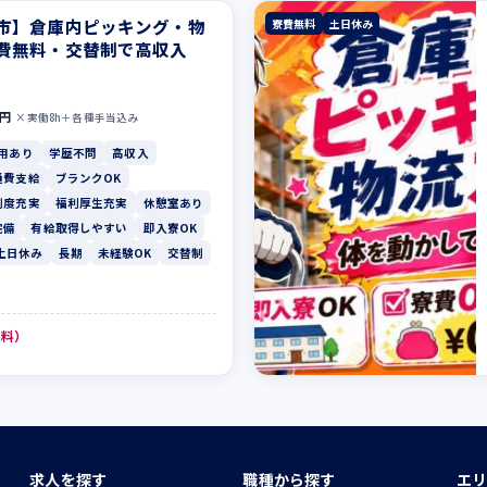
市】倉庫内ピッキング・物
寮費無料
土日休み
費無料・交替制で高収入
0円
×実働8h＋各種手当込み
用あり
学歴不問
高収入
通費支給
ブランクOK
制度充実
福利厚生充実
休憩室あり
完備
有給取得しやすい
即入寮OK
土日休み
長期
未経験OK
交替制
無料）
求人を探す
職種から探す
エリ