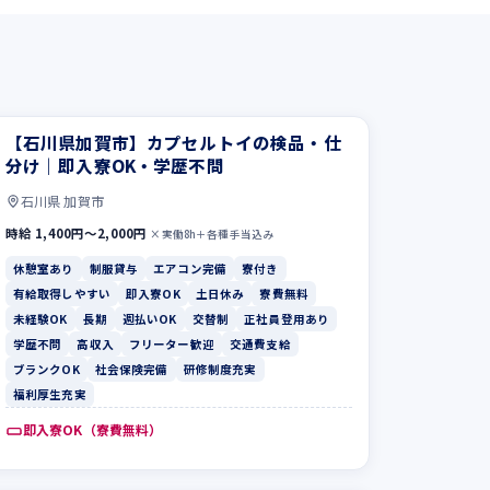
【石川県加賀市】カプセルトイの検品・仕
分け｜即入寮OK・学歴不問
石川県 加賀市
時給 1,400円〜2,000円
×実働8h＋各種手当込み
休憩室あり
制服貸与
エアコン完備
寮付き
有給取得しやすい
即入寮OK
土日休み
寮費無料
未経験OK
長期
週払いOK
交替制
正社員登用あり
学歴不問
高収入
フリーター歓迎
交通費支給
ブランクOK
社会保険完備
研修制度充実
福利厚生充実
即入寮OK（寮費無料）