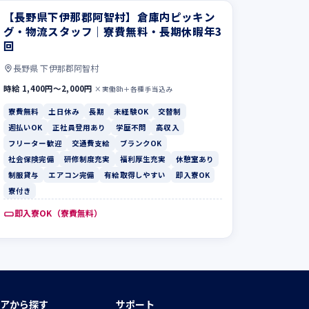
【長野県下伊那郡阿智村】倉庫内ピッキン
グ・物流スタッフ｜寮費無料・長期休暇年3
回
長野県 下伊那郡阿智村
時給 1,400円〜2,000円
×実働8h＋各種手当込み
寮費無料
土日休み
長期
未経験OK
交替制
週払いOK
正社員登用あり
学歴不問
高収入
フリーター歓迎
交通費支給
ブランクOK
社会保険完備
研修制度充実
福利厚生充実
休憩室あり
制服貸与
エアコン完備
有給取得しやすい
即入寮OK
寮付き
即入寮OK（寮費無料）
アから探す
サポート