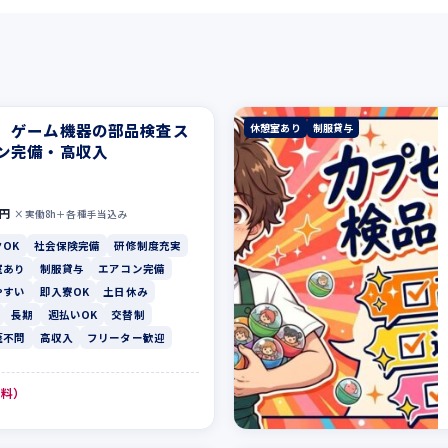
】ゲーム機器の部品検査ス
休憩室あり
制服貸与
ン完備・高収入
0円
×実働8h＋各種手当込み
OK
社会保険完備
研修制度充実
室あり
制服貸与
エアコン完備
やすい
即入寮OK
土日休み
長期
週払いOK
交替制
歴不問
高収入
フリーター歓迎
無料）