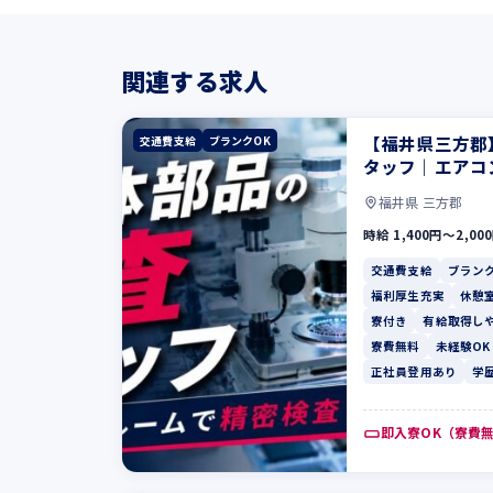
関連する求人
【福井県三方郡
交通費支給
ブランクOK
タッフ｜エアコ
福井県 三方郡
時給 1,400円〜2,00
交通費支給
ブランク
福利厚生充実
休憩
寮付き
有給取得し
寮費無料
未経験OK
正社員登用あり
学
即入寮OK（寮費