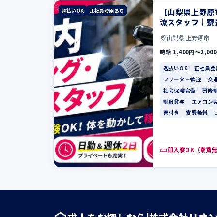
【山梨県上野原
週払いOK
正社員登用あり
流スタッフ｜寮
山梨県 上野原市
時給 1,400円〜2,00
週払いOK
正社員登
フリーター歓迎
交
社会保険完備
研修
制服貸与
エアコン
寮付き
寮費無料
即入寮OK（寮費