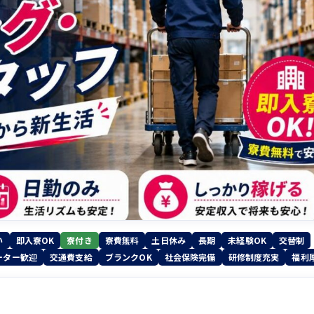
い
即入寮OK
寮付き
寮費無料
土日休み
長期
未経験OK
交替制
ーター歓迎
交通費支給
ブランクOK
社会保険完備
研修制度充実
福利