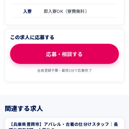
入寮
即入寮OK（寮費無料）
この求人に応募する
応募・相談する
会員登録不要・最短1分で応募完了
関連する求人
【兵庫県豊岡市】アパレル・古着の仕分けスタッフ｜長
寮費無料
寮付き