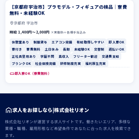
【京都府宇治市】プラモデル・フィギュアの検品｜寮費
休憩室あり
制服貸与
無料・未経験OK
京都府 宇治市
時給 1,400円〜2,000円
×実働8h＋各種手当込み
休憩室あり
制服貸与
エアコン完備
有給取得しやすい
即入寮OK
寮付き
寮費無料
土日休み
長期
未経験OK
交替制
週払いOK
正社員登用あり
学歴不問
高収入
フリーター歓迎
交通費支給
ブランクOK
社会保険完備
研修制度充実
福利厚生充実
即入寮OK（寮費無料）
求人をお探しなら|株式会社リオン
株式会社リオンが運営する求人サイトです。働きたいエリア、多様な
業種・職種、雇用形態など希望条件であなたに合った求人を検索でき
ます。