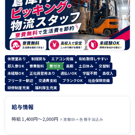
休憩室あり
制服貸与
エアコン完備
有給取得しやすい
即入寮OK
寮費無料
寮付き
長期
土日休み
交替制
未経験OK
正社員登用あり
週払いOK
学歴不問
高収入
フリーター歓迎
交通費支給
ブランクOK
社会保険完備
研修制度充実
福利厚生充実
給与情報
時給 1,400円〜2,000円
×実働8h＋各種手当込み