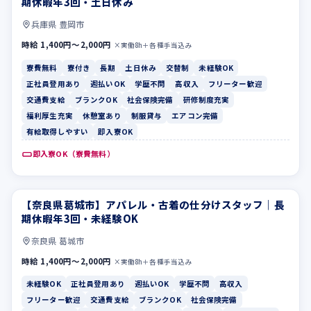
期休暇年3回・土日休み
兵庫県 豊岡市
時給 1,400円〜2,000円
×実働8h＋各種手当込み
寮費無料
寮付き
長期
土日休み
交替制
未経験OK
正社員登用あり
週払いOK
学歴不問
高収入
フリーター歓迎
交通費支給
ブランクOK
社会保険完備
研修制度充実
福利厚生充実
休憩室あり
制服貸与
エアコン完備
有給取得しやすい
即入寮OK
即入寮OK（寮費無料）
【奈良県葛城市】アパレル・古着の仕分けスタッフ｜長
未経験OK
正社員登用あり
期休暇年3回・未経験OK
奈良県 葛城市
時給 1,400円〜2,000円
×実働8h＋各種手当込み
未経験OK
正社員登用あり
週払いOK
学歴不問
高収入
フリーター歓迎
交通費支給
ブランクOK
社会保険完備