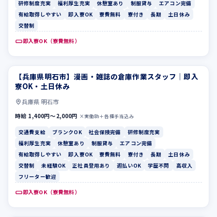
研修制度充実
福利厚生充実
休憩室あり
制服貸与
エアコン完備
有給取得しやすい
即入寮OK
寮費無料
寮付き
長期
土日休み
交替制
即入寮OK（寮費無料）
【兵庫県明石市】漫画・雑誌の倉庫作業スタッフ｜即入
交通費支給
ブランクOK
寮OK・土日休み
兵庫県 明石市
時給 1,400円〜2,000円
×実働8h＋各種手当込み
交通費支給
ブランクOK
社会保険完備
研修制度充実
福利厚生充実
休憩室あり
制服貸与
エアコン完備
有給取得しやすい
即入寮OK
寮費無料
寮付き
長期
土日休み
交替制
未経験OK
正社員登用あり
週払いOK
学歴不問
高収入
フリーター歓迎
即入寮OK（寮費無料）