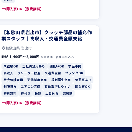
即入寮OK（寮費無料）
【和歌山県岩出市】クラッチ部品の補充作
業スタッフ｜高収入・交通費全額支給
和歌山県 岩出市
時給 1,400円〜2,000円
×実働8h＋各種手当込み
未経験OK
正社員登用あり
週払いOK
学歴不問
高収入
フリーター歓迎
交通費支給
ブランクOK
社会保険完備
研修制度充実
福利厚生充実
休憩室あり
制服貸与
エアコン完備
有給取得しやすい
即入寮OK
寮費無料
寮付き
長期
土日休み
交替制
即入寮OK（寮費無料）