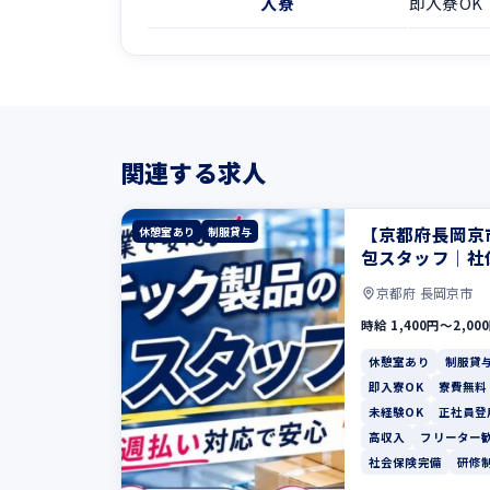
入寮
即入寮OK
関連する求人
【京都府長岡京
休憩室あり
制服貸与
包スタッフ｜社
京都府 長岡京市
時給 1,400円〜2,00
休憩室あり
制服貸
即入寮OK
寮費無料
未経験OK
正社員登
高収入
フリーター
社会保険完備
研修