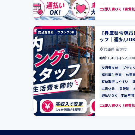
即入寮OK（寮費
【兵庫県宝塚市
交通費支給
ブランクOK
ッフ｜週払いO
兵庫県 宝塚市
時給 1,400円〜2,00
交通費支給
ブランク
福利厚生充実
休憩
有給取得しやすい
土日休み
交替制
週払いOK
学歴不問
即入寮OK（寮費