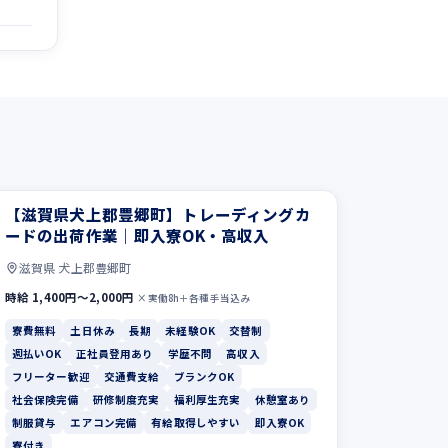
【滋賀県犬上郡豊郷町】トレーディングカ
ードの出荷作業｜即入寮OK・高収入
滋賀県 犬上郡豊郷町
時給 1,400円〜2,000円
×実働8h＋各種手当込み
寮費無料
土日休み
長期
未経験OK
交替制
週払いOK
正社員登用あり
学歴不問
高収入
フリーター歓迎
交通費支給
ブランクOK
社会保険完備
研修制度充実
福利厚生充実
休憩室あり
制服貸与
エアコン完備
有給取得しやすい
即入寮OK
寮付き