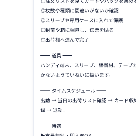
◎注文リストを見てカードやパックを集め
◎枚数や種類に間違いがないか確認
◎スリーブや専用ケースに入れて保護
◎封筒や箱に梱包し、伝票を貼る
◎出荷棚へ運んで完了
━━ 道具 ━━
ハンディ端末、スリーブ、緩衝材、テープ
かないようていねいに扱います。
━━ タイムスケジュール ━━
出勤 → 当日の出荷リスト確認 → カード収集
録 → 退勤。
━━ 待遇 ━━
▶寮費無料・即入寮OK