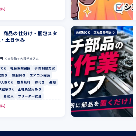
無料）
】商品の仕分け・梱包スタ
未経験OK
正社員登用あり
K・土日休み
0円
×実働8h＋各種手当込み
OK
社会保険完備
研修制度充実
室あり
制服貸与
エアコン完備
即入寮OK
寮費無料
寮付き
長期
未経験OK
正社員登用あり
高収入
フリーター歓迎
無料）