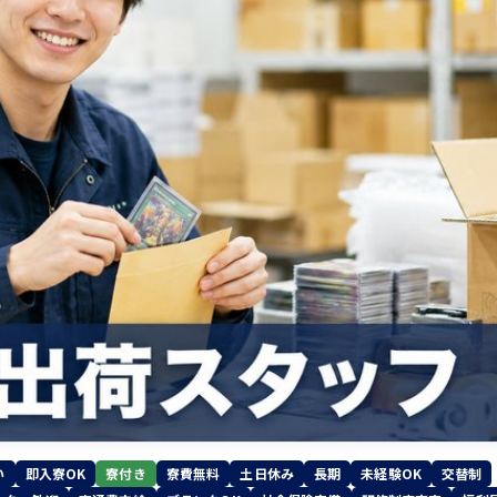
い
即入寮OK
寮付き
寮費無料
土日休み
長期
未経験OK
交替制