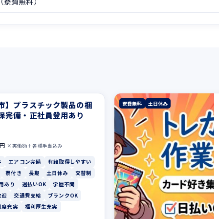
（寮費無料）
市】プラスチック製品の梱
寮費無料
土日休み
保完備・正社員登用あり
0円
×実働8h＋各種手当込み
与
エアコン完備
有給取得しやすい
寮付き
長期
土日休み
交替制
用あり
週払いOK
学歴不問
歓迎
交通費支給
ブランクOK
制度充実
福利厚生充実