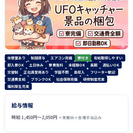
休憩室あり
制服貸与
エアコン完備
寮付き
有給取得しやすい
即入寮OK
土日休み
寮費無料
未経験OK
長期
週払いOK
交替制
正社員登用あり
学歴不問
高収入
フリーター歓迎
交通費支給
ブランクOK
社会保険完備
研修制度充実
福利厚生充実
給与情報
時給 1,450円〜2,050円
×実働8h＋各種手当込み