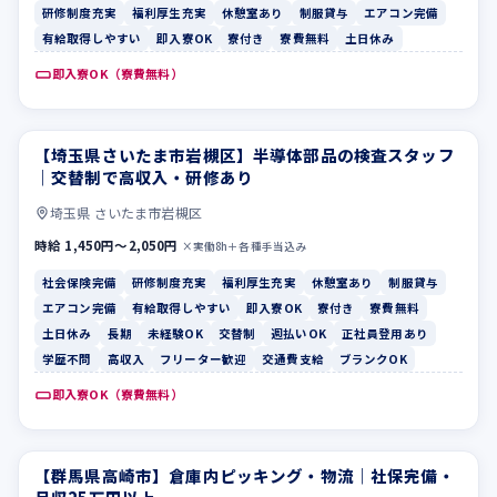
研修制度充実
福利厚生充実
休憩室あり
制服貸与
エアコン完備
有給取得しやすい
即入寮OK
寮付き
寮費無料
土日休み
即入寮OK（寮費無料）
【埼玉県さいたま市岩槻区】半導体部品の検査スタッフ
社会保険完備
研修制度充実
｜交替制で高収入・研修あり
埼玉県 さいたま市岩槻区
時給 1,450円〜2,050円
×実働8h＋各種手当込み
社会保険完備
研修制度充実
福利厚生充実
休憩室あり
制服貸与
エアコン完備
有給取得しやすい
即入寮OK
寮付き
寮費無料
土日休み
長期
未経験OK
交替制
週払いOK
正社員登用あり
学歴不問
高収入
フリーター歓迎
交通費支給
ブランクOK
即入寮OK（寮費無料）
【群馬県高崎市】倉庫内ピッキング・物流｜社保完備・
休憩室あり
制服貸与