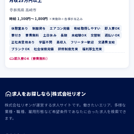
月収25万円以上
群馬県 高崎市
時給 1,300円〜1,800円
×実働8h＋各種手当込み
休憩室あり
制服貸与
エアコン完備
有給取得しやすい
即入寮OK
寮付き
寮費無料
土日休み
長期
未経験OK
交替制
週払いOK
正社員登用あり
学歴不問
高収入
フリーター歓迎
交通費支給
ブランクOK
社会保険完備
研修制度充実
福利厚生充実
即入寮OK（寮費無料）
求人をお探しなら|株式会社リオン
株式会社リオンが運営する求人サイトです。働きたいエリア、多様な
業種・職種、雇用形態など希望条件であなたに合った求人を検索でき
ます。