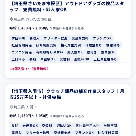
【埼玉県さいたま市桜区】アウトドアグッズの検品スタ
学歴不問
高収入
ッフ｜寮費無料・即入寮OK
埼玉県 さいたま市桜区
時給 1,450円〜2,050円
×実働8h＋各種手当込み
学歴不問
高収入
フリーター歓迎
交通費支給
ブランクOK
社会保険完備
研修制度充実
福利厚生充実
休憩室あり
制服貸与
エアコン完備
有給取得しやすい
即入寮OK
寮付き
寮費無料
土日休み
長期
未経験OK
交替制
週払いOK
正社員登用あり
即入寮OK（寮費無料）
【埼玉県入間市】クラッチ部品の補充作業スタッフ｜月
長期
未経験OK
収25万円以上・社保完備
埼玉県 入間市
時給 1,450円〜2,050円
×実働8h＋各種手当込み
長期
未経験OK
交替制
週払いOK
正社員登用あり
学歴不問
高収入
フリーター歓迎
交通費支給
ブランクOK
社会保険完備