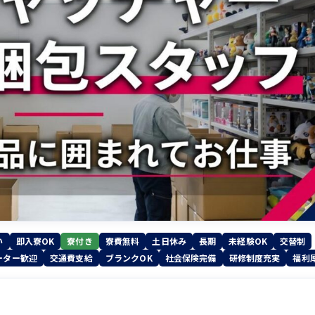
い
即入寮OK
寮付き
寮費無料
土日休み
長期
未経験OK
交替制
ーター歓迎
交通費支給
ブランクOK
社会保険完備
研修制度充実
福利