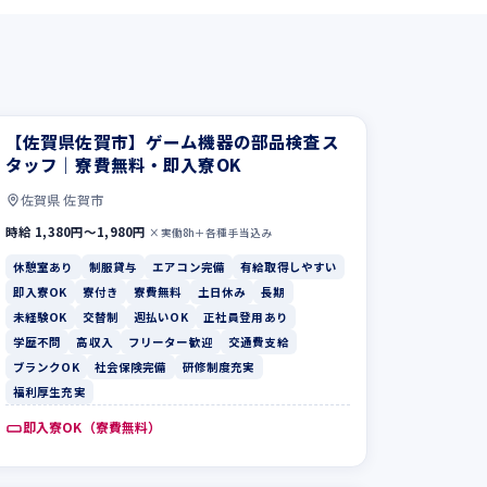
【佐賀県佐賀市】ゲーム機器の部品検査ス
タッフ｜寮費無料・即入寮OK
佐賀県 佐賀市
時給 1,380円〜1,980円
×実働8h＋各種手当込み
休憩室あり
制服貸与
エアコン完備
有給取得しやすい
即入寮OK
寮付き
寮費無料
土日休み
長期
未経験OK
交替制
週払いOK
正社員登用あり
学歴不問
高収入
フリーター歓迎
交通費支給
ブランクOK
社会保険完備
研修制度充実
福利厚生充実
即入寮OK（寮費無料）