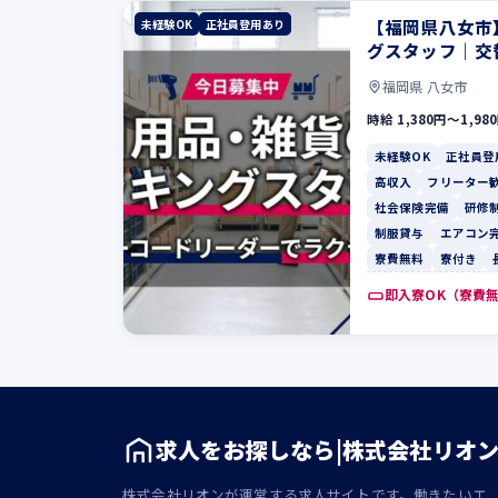
【福岡県八女市
未経験OK
正社員登用あり
グスタッフ｜交
福岡県 八女市
時給 1,380円〜1,98
未経験OK
正社員登
高収入
フリーター
社会保険完備
研修
制服貸与
エアコン
寮費無料
寮付き
即入寮OK（寮費
求人をお探しなら|株式会社リオ
株式会社リオンが運営する求人サイトです。働きたいエ