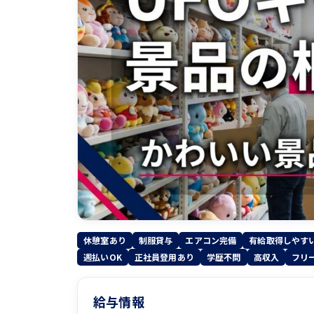
休憩室あり
制服貸与
エアコン完備
有給取得しやす
週払いOK
正社員登用あり
学歴不問
高収入
フリ
給与情報