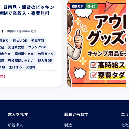
】日用品・雑貨のピッキン
寮費無料
寮付き
替制で高収入・寮費無料
0円
×実働8h＋各種手当込み
用あり
週払いOK
学歴不問
歓迎
交通費支給
ブランクOK
制度充実
福利厚生充実
休憩室あり
完備
有給取得しやすい
即入寮OK
長期
土日休み
交替制
無料）
求人を探す
職種から探す
エリ
ン
新着求人
製造
北海