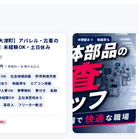
大津町】アパレル・古着の
休憩室あり
制服貸与
｜未経験OK・土日休み
町
0円
×実働8h＋各種手当込み
OK
社会保険完備
研修制度充実
室あり
制服貸与
エアコン完備
即入寮OK
寮費無料
寮付き
長期
未経験OK
正社員登用あり
高収入
フリーター歓迎
無料）