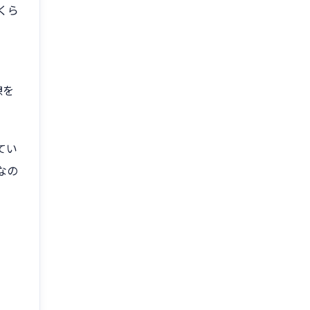
くら
憩を
てい
なの