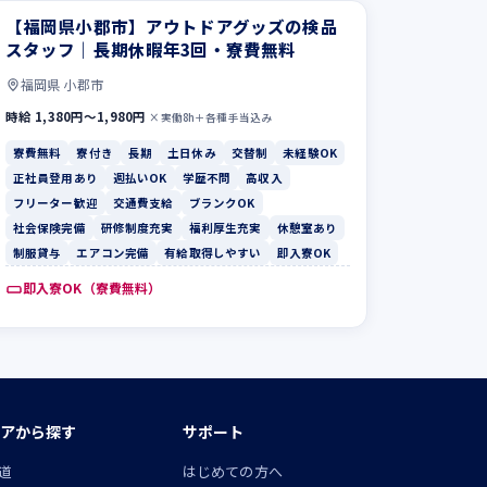
【福岡県小郡市】アウトドアグッズの検品
スタッフ｜長期休暇年3回・寮費無料
福岡県 小郡市
時給 1,380円〜1,980円
×実働8h＋各種手当込み
寮費無料
寮付き
長期
土日休み
交替制
未経験OK
正社員登用あり
週払いOK
学歴不問
高収入
フリーター歓迎
交通費支給
ブランクOK
社会保険完備
研修制度充実
福利厚生充実
休憩室あり
制服貸与
エアコン完備
有給取得しやすい
即入寮OK
即入寮OK（寮費無料）
アから探す
サポート
道
はじめての方へ