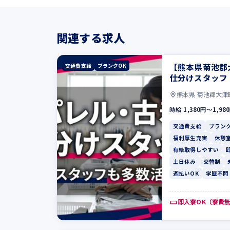
関連する求人
【熊本県菊池郡
交通費支給
ブランクOK
仕分けスタッフ
熊本県 菊池郡大津
時給 1,380円〜1,98
交通費支給
ブランク
福利厚生充実
休憩
有給取得しやすい
土日休み
交替制
週払いOK
学歴不問
即入寮OK（寮費