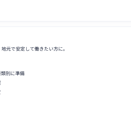
。地元で安定して働きたい方に。
種類別に準備
置
定