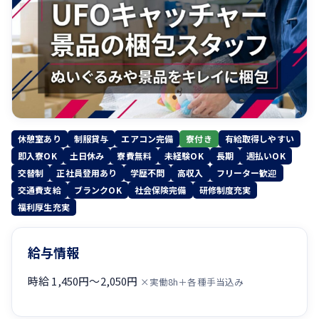
休憩室あり
制服貸与
エアコン完備
寮付き
有給取得しやすい
即入寮OK
土日休み
寮費無料
未経験OK
長期
週払いOK
交替制
正社員登用あり
学歴不問
高収入
フリーター歓迎
交通費支給
ブランクOK
社会保険完備
研修制度充実
福利厚生充実
給与情報
時給 1,450円〜2,050円
×実働8h＋各種手当込み