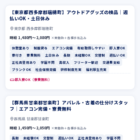
【東京都西多摩郡瑞穂町】アウトドアグッズの検品｜週
休憩室あり
制服貸与
払いOK・土日休み
東京都 西多摩郡瑞穂町
時給 1,480円〜2,080円
×実働8h＋各種手当込み
休憩室あり
制服貸与
エアコン完備
有給取得しやすい
即入寮OK
寮付き
寮費無料
土日休み
長期
未経験OK
交替制
週払いOK
正社員登用あり
学歴不問
高収入
フリーター歓迎
交通費支給
ブランクOK
社会保険完備
研修制度充実
福利厚生充実
即入寮OK（寮費無料）
【群馬県甘楽郡甘楽町】アパレル・古着の仕分けスタッ
長期
未経験OK
フ｜エアコン完備・寮費無料
群馬県 甘楽郡甘楽町
時給 1,450円〜2,050円
×実働8h＋各種手当込み
長期
未経験OK
交替制
週払いOK
正社員登用あり
学歴不問