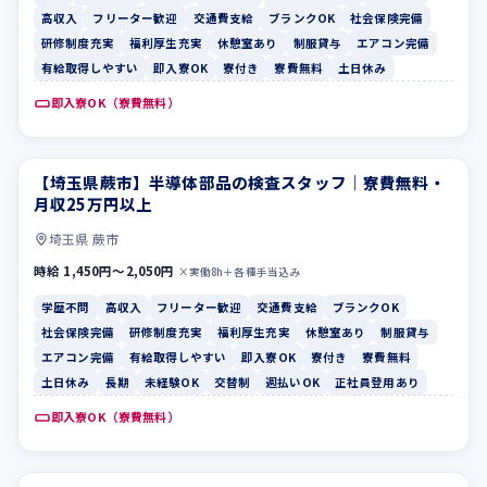
高収入
フリーター歓迎
交通費支給
ブランクOK
社会保険完備
研修制度充実
福利厚生充実
休憩室あり
制服貸与
エアコン完備
有給取得しやすい
即入寮OK
寮付き
寮費無料
土日休み
即入寮OK（寮費無料）
【埼玉県蕨市】半導体部品の検査スタッフ｜寮費無料・
学歴不問
高収入
月収25万円以上
埼玉県 蕨市
時給 1,450円〜2,050円
×実働8h＋各種手当込み
学歴不問
高収入
フリーター歓迎
交通費支給
ブランクOK
社会保険完備
研修制度充実
福利厚生充実
休憩室あり
制服貸与
エアコン完備
有給取得しやすい
即入寮OK
寮付き
寮費無料
土日休み
長期
未経験OK
交替制
週払いOK
正社員登用あり
即入寮OK（寮費無料）