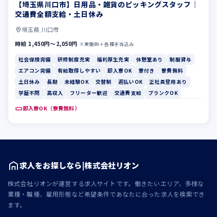
【埼玉県川口市】日用品・雑貨のピッキングスタッフ｜
社会保険完備
研修制度充実
交通費全額支給・土日休み
埼玉県 川口市
時給 1,450円〜2,050円
×実働8h＋各種手当込み
社会保険完備
研修制度充実
福利厚生充実
休憩室あり
制服貸与
エアコン完備
有給取得しやすい
即入寮OK
寮付き
寮費無料
土日休み
長期
未経験OK
交替制
週払いOK
正社員登用あり
学歴不問
高収入
フリーター歓迎
交通費支給
ブランクOK
即入寮OK（寮費無料）
求人をお探しなら|株式会社リオン
株式会社リオンが運営する求人サイトです。働きたいエリア、多様な
業種・職種、雇用形態など希望条件であなたに合った求人を検索でき
ます。