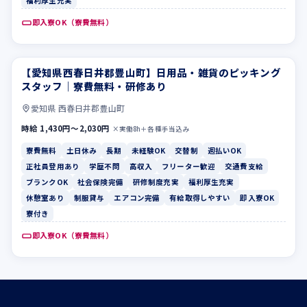
福利厚生充実
即入寮OK（寮費無料）
【愛知県西春日井郡豊山町】日用品・雑貨のピッキング
寮費無料
土日休み
スタッフ｜寮費無料・研修あり
愛知県 西春日井郡豊山町
時給 1,430円〜2,030円
×実働8h＋各種手当込み
寮費無料
土日休み
長期
未経験OK
交替制
週払いOK
正社員登用あり
学歴不問
高収入
フリーター歓迎
交通費支給
ブランクOK
社会保険完備
研修制度充実
福利厚生充実
休憩室あり
制服貸与
エアコン完備
有給取得しやすい
即入寮OK
寮付き
即入寮OK（寮費無料）