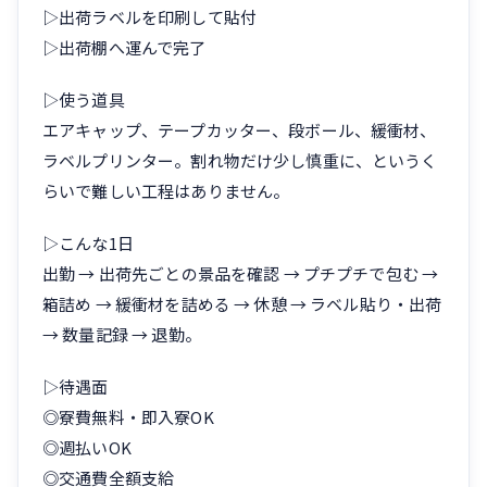
▷出荷ラベルを印刷して貼付
▷出荷棚へ運んで完了
▷使う道具
エアキャップ、テープカッター、段ボール、緩衝材、
ラベルプリンター。割れ物だけ少し慎重に、というく
らいで難しい工程はありません。
▷こんな1日
出勤 → 出荷先ごとの景品を確認 → プチプチで包む →
箱詰め → 緩衝材を詰める → 休憩 → ラベル貼り・出荷
→ 数量記録 → 退勤。
▷待遇面
◎寮費無料・即入寮OK
◎週払いOK
◎交通費全額支給