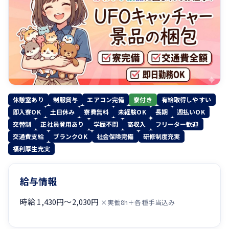
休憩室あり
制服貸与
エアコン完備
寮付き
有給取得しやすい
即入寮OK
土日休み
寮費無料
未経験OK
長期
週払いOK
交替制
正社員登用あり
学歴不問
高収入
フリーター歓迎
交通費支給
ブランクOK
社会保険完備
研修制度充実
福利厚生充実
給与情報
時給 1,430円〜2,030円
×実働8h＋各種手当込み