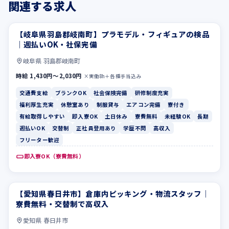
関連する求人
【岐阜県羽島郡岐南町】プラモデル・フィギュアの検品
交通費支給
ブランクOK
｜週払いOK・社保完備
岐阜県 羽島郡岐南町
時給 1,430円〜2,030円
×実働8h＋各種手当込み
交通費支給
ブランクOK
社会保険完備
研修制度充実
福利厚生充実
休憩室あり
制服貸与
エアコン完備
寮付き
有給取得しやすい
即入寮OK
土日休み
寮費無料
未経験OK
長期
週払いOK
交替制
正社員登用あり
学歴不問
高収入
フリーター歓迎
即入寮OK（寮費無料）
【愛知県春日井市】倉庫内ピッキング・物流スタッフ｜
週払いOK
正社員登用あり
寮費無料・交替制で高収入
愛知県 春日井市