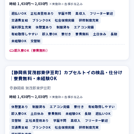
時給 1,430円〜2,030円
×実働8h＋各種手当込み
週払いOK
正社員登用あり
学歴不問
高収入
フリーター歓迎
交通費支給
ブランクOK
社会保険完備
研修制度充実
福利厚生充実
休憩室あり
制服貸与
エアコン完備
有給取得しやすい
即入寮OK
寮付き
寮費無料
土日休み
長期
未経験OK
交替制
即入寮OK（寮費無料）
【静岡県賀茂郡東伊豆町】カプセルトイの検品・仕分け
休憩室あり
制服貸与
｜寮費無料・未経験OK
静岡県 賀茂郡東伊豆町
時給 1,430円〜2,030円
×実働8h＋各種手当込み
休憩室あり
制服貸与
エアコン完備
寮付き
有給取得しやすい
即入寮OK
土日休み
寮費無料
未経験OK
長期
週払いOK
交替制
正社員登用あり
学歴不問
高収入
フリーター歓迎
交通費支給
ブランクOK
社会保険完備
研修制度充実