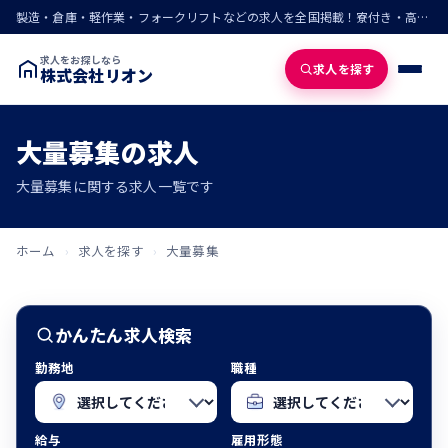
製造・倉庫・軽作業・フォークリフトなどの求人を全国掲載！寮付き・高収入・即入寮の仕事が見つかる
求人をお探しなら
求人を探す
株式会社リオン
大量募集の求人
大量募集に関する求人一覧です
ホーム
›
求人を探す
›
大量募集
かんたん求人検索
勤務地
職種
給与
雇用形態