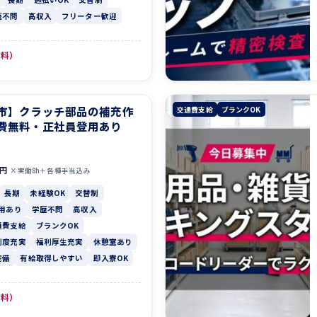
歴不問
高収入
フリーター歓迎
無料）
市】クラッチ部品の補充作
交通費支給
ブランクOK
費無料・正社員登用あり
0円
×実働8h＋各種手当込み
長期
未経験OK
交替制
用あり
学歴不問
高収入
通費支給
ブランクOK
制度充実
福利厚生充実
休憩室あり
完備
有給取得しやすい
即入寮OK
無料）