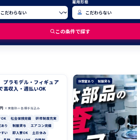
雇用形態
この条件で探す
】プラモデル・フィギュア
休憩室あり
制服貸与
で高収入・週払いOK
0円
×実働8h＋各種手当込み
OK
社会保険完備
研修制度充実
室あり
制服貸与
エアコン完備
やすい
即入寮OK
土日休み
長期
週払いOK
交替制