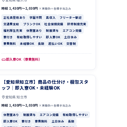
時給 1,430円〜2,030円
×実働8h＋各種手当込み
正社員登用あり
学歴不問
高収入
フリーター歓迎
交通費支給
ブランクOK
社会保険完備
研修制度充実
福利厚生充実
休憩室あり
制服貸与
エアコン完備
寮付き
有給取得しやすい
即入寮OK
土日休み
寮費無料
未経験OK
長期
週払いOK
交替制
即入寮OK（寮費無料）
【愛知県知立市】商品の仕分け・梱包スタ
ッフ｜即入寮OK・未経験OK
愛知県 知立市
時給 1,430円〜2,030円
×実働8h＋各種手当込み
休憩室あり
制服貸与
エアコン完備
有給取得しやすい
即入寮OK
寮付き
寮費無料
土日休み
長期