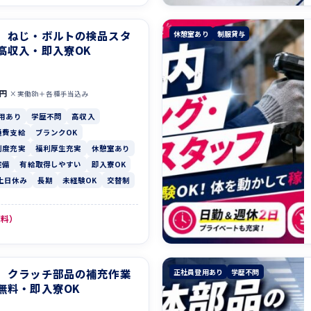
】ねじ・ボルトの検品スタ
休憩室あり
制服貸与
高収入・即入寮OK
0円
×実働8h＋各種手当込み
用あり
学歴不問
高収入
通費支給
ブランクOK
制度充実
福利厚生充実
休憩室あり
完備
有給取得しやすい
即入寮OK
土日休み
長期
未経験OK
交替制
無料）
】クラッチ部品の補充作業
正社員登用あり
学歴不問
無料・即入寮OK