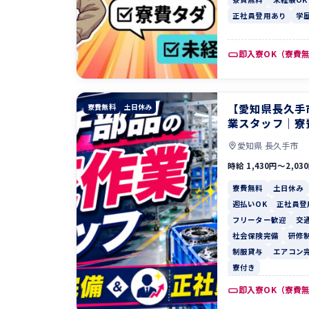
正社員登用あり
学
即入寮OK（寮費
【愛知県長久手
寮費無料
土日休み
業スタッフ｜寮
愛知県 長久手市
時給 1,430円〜2,03
寮費無料
土日休み
週払いOK
正社員登
フリーター歓迎
交
社会保険完備
研修
制服貸与
エアコン
寮付き
即入寮OK（寮費