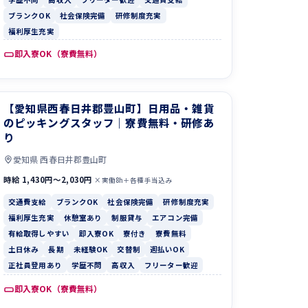
ブランクOK
社会保険完備
研修制度充実
福利厚生充実
即入寮OK（寮費無料）
【愛知県西春日井郡豊山町】日用品・雑貨
のピッキングスタッフ｜寮費無料・研修あ
り
愛知県 西春日井郡豊山町
時給 1,430円〜2,030円
×実働8h＋各種手当込み
交通費支給
ブランクOK
社会保険完備
研修制度充実
福利厚生充実
休憩室あり
制服貸与
エアコン完備
有給取得しやすい
即入寮OK
寮付き
寮費無料
土日休み
長期
未経験OK
交替制
週払いOK
正社員登用あり
学歴不問
高収入
フリーター歓迎
即入寮OK（寮費無料）