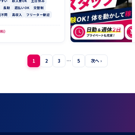
やすい
即入寮OK
土日休み
長期
週払いOK
交替制
歴不問
高収入
フリーター歓迎
無料）
1
2
3
…
5
次へ ›