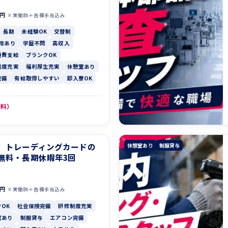
0円
×実働8h＋各種手当込み
長期
未経験OK
交替制
用あり
学歴不問
高収入
通費支給
ブランクOK
制度充実
福利厚生充実
休憩室あり
完備
有給取得しやすい
即入寮OK
無料）
】トレーディングカードの
休憩室あり
制服貸与
無料・長期休暇年3回
0円
×実働8h＋各種手当込み
OK
社会保険完備
研修制度充実
室あり
制服貸与
エアコン完備