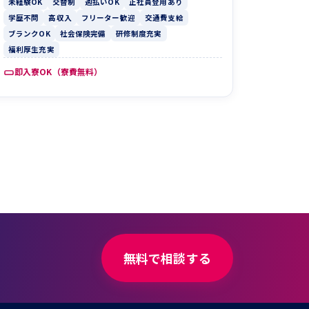
未経験OK
交替制
週払いOK
正社員登用あり
学歴不問
高収入
フリーター歓迎
交通費支給
ブランクOK
社会保険完備
研修制度充実
福利厚生充実
即入寮OK（寮費無料）
無料で相談する