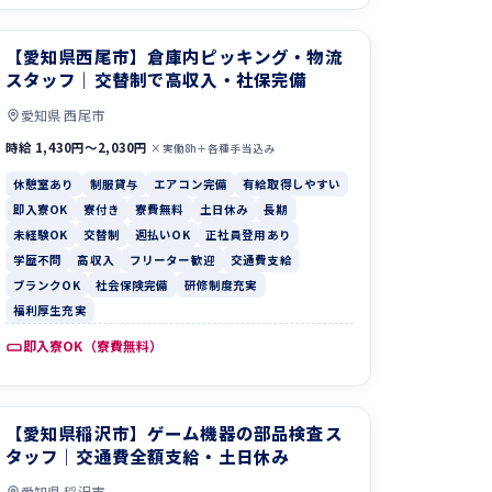
【愛知県西尾市】倉庫内ピッキング・物流
スタッフ｜交替制で高収入・社保完備
愛知県 西尾市
時給 1,430円〜2,030円
×実働8h＋各種手当込み
休憩室あり
制服貸与
エアコン完備
有給取得しやすい
即入寮OK
寮付き
寮費無料
土日休み
長期
未経験OK
交替制
週払いOK
正社員登用あり
学歴不問
高収入
フリーター歓迎
交通費支給
ブランクOK
社会保険完備
研修制度充実
福利厚生充実
即入寮OK（寮費無料）
【愛知県稲沢市】ゲーム機器の部品検査ス
タッフ｜交通費全額支給・土日休み
愛知県 稲沢市