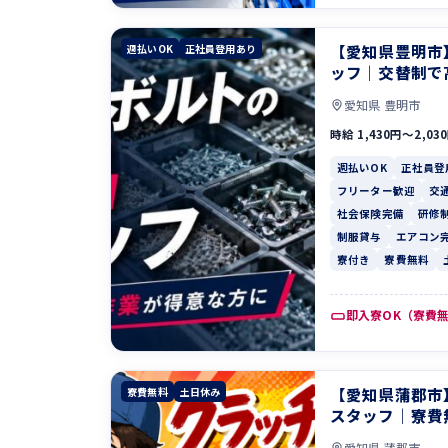
【愛知県豊明市
週払いOK
正社員登用あり
ッフ｜交替制で
愛知県 豊明市
時給 1,430円〜2,03
週払いOK
正社員登
フリーター歓迎
交
社会保険完備
研修
制服貸与
エアコン
寮付き
寮費無料
即入寮OK（寮費
【愛知県蒲郡市
寮費無料
土日休み
スタッフ｜寮費
愛知県 蒲郡市