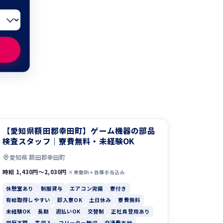
【愛知県額田郡幸田町】ゲーム機器の部品
検査スタッフ｜寮費無料・未経験OK
愛知県 額田郡幸田町
時給 1,430円〜2,030円
×実働8h＋各種手当込み
休憩室あり
制服貸与
エアコン完備
寮付き
有給取得しやすい
即入寮OK
土日休み
寮費無料
未経験OK
長期
週払いOK
交替制
正社員登用あり
学歴不問
高収入
フリーター歓迎
交通費支給