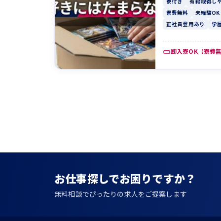
寮付き
有給取得し
寮費無料
未経験OK
正社員登用あり
学
即入寮OK（寮費
投
稿
の
ペ
ー
ジ
お仕事探しでお困りですか？
送
無料相談でぴったりの求人をご提案します
り