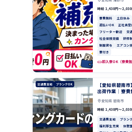
時給 1,430円〜2,03
寮費無料
土日休み
週払いOK
正社員登
フリーター歓迎
交
社会保険完備
研修
制服貸与
エアコン
寮付き
即入寮OK（寮費
【愛知県碧南市
交通費支給
ブランクOK
出荷作業｜寮費
愛知県 碧南市
時給 1,430円〜2,03
交通費支給
ブランク
福利厚生充実
休憩