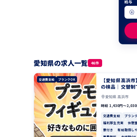
給与
愛知県の求人一覧
46件
【愛知県高浜市
交通費支給
ブランクOK
の検品｜交替制
愛知県 高浜市
時給 1,430円〜2,03
交通費支給
ブランク
福利厚生充実
休憩
寮付き
有給取得し
寮費無料
未経験OK