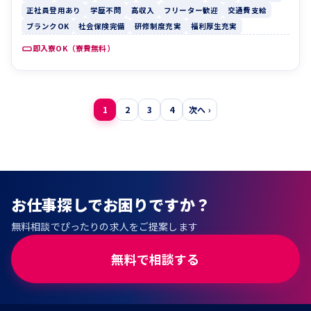
正社員登用あり
学歴不問
高収入
フリーター歓迎
交通費支給
ブランクOK
社会保険完備
研修制度充実
福利厚生充実
即入寮OK（寮費無料）
投
1
2
3
4
次へ ›
稿
の
ペ
ー
お仕事探しでお困りですか？
ジ
無料相談でぴったりの求人をご提案します
送
り
無料で相談する