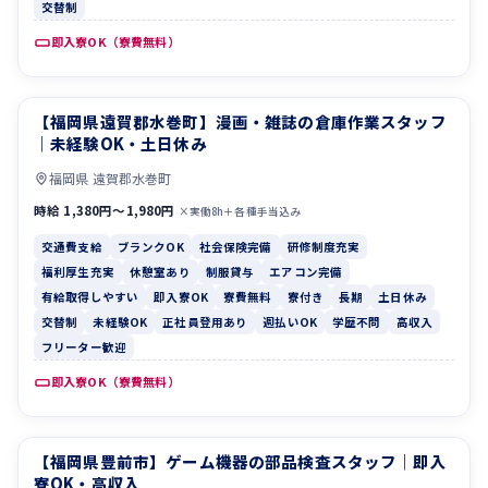
交替制
即入寮OK（寮費無料）
【福岡県遠賀郡水巻町】漫画・雑誌の倉庫作業スタッフ
交通費支給
ブランクOK
｜未経験OK・土日休み
福岡県 遠賀郡水巻町
時給 1,380円〜1,980円
×実働8h＋各種手当込み
交通費支給
ブランクOK
社会保険完備
研修制度充実
福利厚生充実
休憩室あり
制服貸与
エアコン完備
有給取得しやすい
即入寮OK
寮費無料
寮付き
長期
土日休み
交替制
未経験OK
正社員登用あり
週払いOK
学歴不問
高収入
フリーター歓迎
即入寮OK（寮費無料）
【福岡県豊前市】ゲーム機器の部品検査スタッフ｜即入
休憩室あり
制服貸与
寮OK・高収入