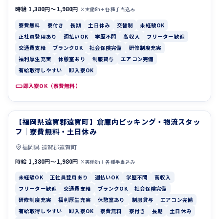
時給 1,380円〜1,980円
×実働8h＋各種手当込み
寮費無料
寮付き
長期
土日休み
交替制
未経験OK
正社員登用あり
週払いOK
学歴不問
高収入
フリーター歓迎
交通費支給
ブランクOK
社会保険完備
研修制度充実
福利厚生充実
休憩室あり
制服貸与
エアコン完備
有給取得しやすい
即入寮OK
即入寮OK（寮費無料）
【福岡県遠賀郡遠賀町】倉庫内ピッキング・物流スタッ
未経験OK
正社員登用あり
フ｜寮費無料・土日休み
福岡県 遠賀郡遠賀町
時給 1,380円〜1,980円
×実働8h＋各種手当込み
未経験OK
正社員登用あり
週払いOK
学歴不問
高収入
フリーター歓迎
交通費支給
ブランクOK
社会保険完備
研修制度充実
福利厚生充実
休憩室あり
制服貸与
エアコン完備
有給取得しやすい
即入寮OK
寮費無料
寮付き
長期
土日休み