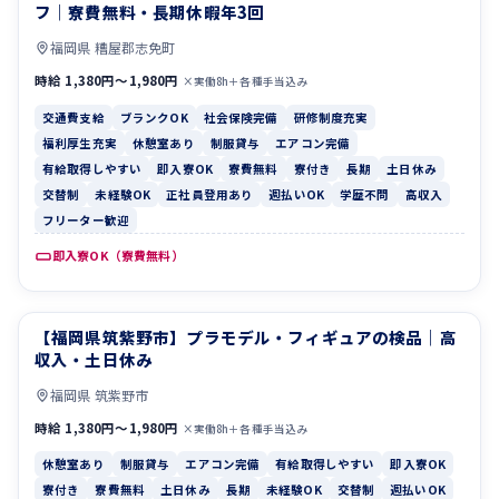
フ｜寮費無料・長期休暇年3回
福岡県 糟屋郡志免町
時給 1,380円〜1,980円
×実働8h＋各種手当込み
交通費支給
ブランクOK
社会保険完備
研修制度充実
福利厚生充実
休憩室あり
制服貸与
エアコン完備
有給取得しやすい
即入寮OK
寮費無料
寮付き
長期
土日休み
交替制
未経験OK
正社員登用あり
週払いOK
学歴不問
高収入
フリーター歓迎
即入寮OK（寮費無料）
【福岡県筑紫野市】プラモデル・フィギュアの検品｜高
休憩室あり
制服貸与
収入・土日休み
福岡県 筑紫野市
時給 1,380円〜1,980円
×実働8h＋各種手当込み
休憩室あり
制服貸与
エアコン完備
有給取得しやすい
即入寮OK
寮付き
寮費無料
土日休み
長期
未経験OK
交替制
週払いOK