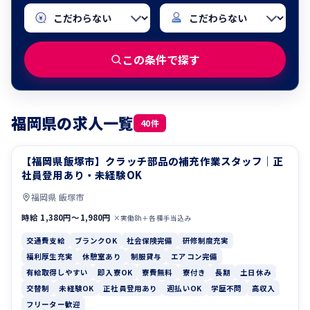
この条件で探す
福岡県の求人一覧
40件
【福岡県飯塚市】クラッチ部品の補充作業スタッフ｜正
交通費支給
ブランクOK
社員登用あり・未経験OK
福岡県 飯塚市
時給 1,380円〜1,980円
×実働8h＋各種手当込み
交通費支給
ブランクOK
社会保険完備
研修制度充実
福利厚生充実
休憩室あり
制服貸与
エアコン完備
有給取得しやすい
即入寮OK
寮費無料
寮付き
長期
土日休み
交替制
未経験OK
正社員登用あり
週払いOK
学歴不問
高収入
フリーター歓迎