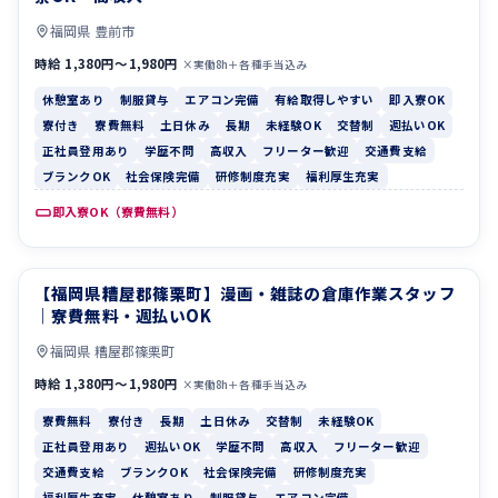
福岡県 豊前市
時給 1,380円〜1,980円
×実働8h＋各種手当込み
休憩室あり
制服貸与
エアコン完備
有給取得しやすい
即入寮OK
寮付き
寮費無料
土日休み
長期
未経験OK
交替制
週払いOK
正社員登用あり
学歴不問
高収入
フリーター歓迎
交通費支給
ブランクOK
社会保険完備
研修制度充実
福利厚生充実
即入寮OK（寮費無料）
【福岡県糟屋郡篠栗町】漫画・雑誌の倉庫作業スタッフ
寮費無料
寮付き
｜寮費無料・週払いOK
福岡県 糟屋郡篠栗町
時給 1,380円〜1,980円
×実働8h＋各種手当込み
寮費無料
寮付き
長期
土日休み
交替制
未経験OK
正社員登用あり
週払いOK
学歴不問
高収入
フリーター歓迎
交通費支給
ブランクOK
社会保険完備
研修制度充実
福利厚生充実
休憩室あり
制服貸与
エアコン完備