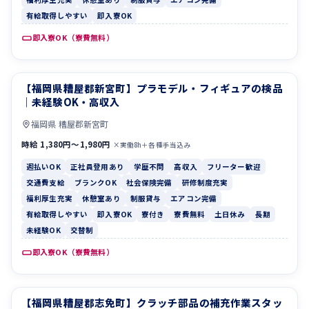
有給取得しやすい
即入寮OK
即入寮OK（寮費無料）
【福岡県糟屋郡新宮町】プラモデル・フィギュアの検品
週払いOK
正社員登用あり
｜未経験OK・高収入
福岡県 糟屋郡新宮町
時給 1,380円〜1,980円
×実働8h＋各種手当込み
週払いOK
正社員登用あり
学歴不問
高収入
フリーター歓迎
交通費支給
ブランクOK
社会保険完備
研修制度充実
福利厚生充実
休憩室あり
制服貸与
エアコン完備
有給取得しやすい
即入寮OK
寮付き
寮費無料
土日休み
長期
未経験OK
交替制
即入寮OK（寮費無料）
【福岡県糟屋郡志免町】クラッチ部品の補充作業スタッ
交通費支給
ブランクOK