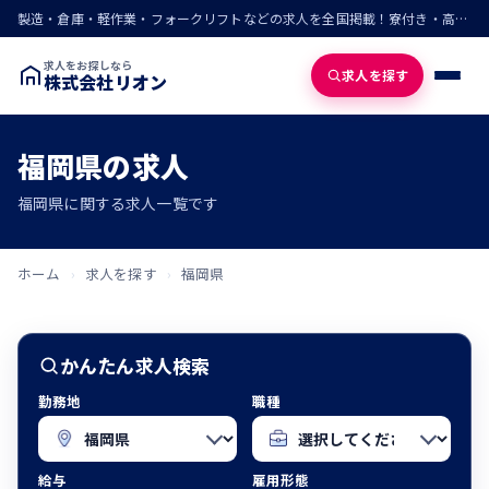
製造・倉庫・軽作業・フォークリフトなどの求人を全国掲載！寮付き・高収入・即入寮の仕事が見つかる
求人をお探しなら
求人を探す
株式会社リオン
福岡県の求人
福岡県に関する求人一覧です
ホーム
›
求人を探す
›
福岡県
かんたん求人検索
勤務地
職種
給与
雇用形態