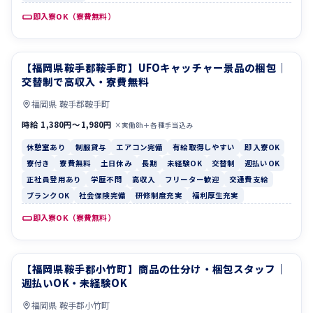
即入寮OK（寮費無料）
【福岡県鞍手郡鞍手町】UFOキャッチャー景品の梱包｜
休憩室あり
制服貸与
交替制で高収入・寮費無料
福岡県 鞍手郡鞍手町
時給 1,380円〜1,980円
×実働8h＋各種手当込み
休憩室あり
制服貸与
エアコン完備
有給取得しやすい
即入寮OK
寮付き
寮費無料
土日休み
長期
未経験OK
交替制
週払いOK
正社員登用あり
学歴不問
高収入
フリーター歓迎
交通費支給
ブランクOK
社会保険完備
研修制度充実
福利厚生充実
即入寮OK（寮費無料）
【福岡県鞍手郡小竹町】商品の仕分け・梱包スタッフ｜
寮費無料
寮付き
週払いOK・未経験OK
福岡県 鞍手郡小竹町