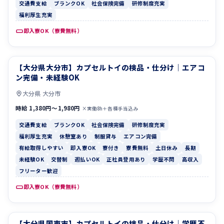
交通費支給
ブランクOK
社会保険完備
研修制度充実
福利厚生充実
即入寮OK（寮費無料）
【大分県大分市】カプセルトイの検品・仕分け｜エアコ
交通費支給
ブランクOK
ン完備・未経験OK
大分県 大分市
時給 1,380円〜1,980円
×実働8h＋各種手当込み
交通費支給
ブランクOK
社会保険完備
研修制度充実
福利厚生充実
休憩室あり
制服貸与
エアコン完備
有給取得しやすい
即入寮OK
寮付き
寮費無料
土日休み
長期
未経験OK
交替制
週払いOK
正社員登用あり
学歴不問
高収入
フリーター歓迎
即入寮OK（寮費無料）
【大分県国東市】カプセルトイの検品・仕分け｜学歴不
寮費無料
土日休み