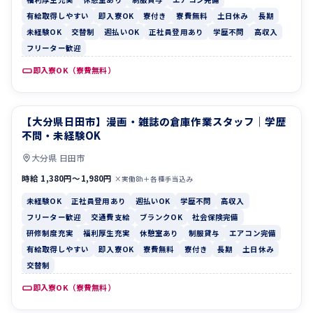
有給取得しやすい
即入寮OK
寮付き
寮費無料
土日休み
長期
未経験OK
交替制
週払いOK
正社員登用あり
学歴不問
高収入
フリーター歓迎
即入寮OK（寮費無料）
【大分県日田市】漫画・雑誌の倉庫作業スタッフ｜学歴
未経験OK
正社員登用あり
不問・未経験OK
大分県 日田市
時給 1,380円〜1,980円
×実働8h＋各種手当込み
未経験OK
正社員登用あり
週払いOK
学歴不問
高収入
フリーター歓迎
交通費支給
ブランクOK
社会保険完備
研修制度充実
福利厚生充実
休憩室あり
制服貸与
エアコン完備
有給取得しやすい
即入寮OK
寮費無料
寮付き
長期
土日休み
交替制
即入寮OK（寮費無料）