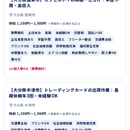
問・高収入
大分県 国東市
時給 1,380円〜1,980円
×実働8h＋各種手当込み
寮費無料
土日休み
長期
未経験OK
交替制
週払いOK
正社員登用あり
学歴不問
高収入
フリーター歓迎
交通費支給
ブランクOK
社会保険完備
研修制度充実
福利厚生充実
休憩室あり
制服貸与
エアコン完備
有給取得しやすい
即入寮OK
寮付き
即入寮OK（寮費無料）
【大分県中津市】トレーディングカードの出荷作業｜長
交通費支給
ブランクOK
期休暇年3回・未経験OK
大分県 中津市
時給 1,380円〜1,980円
×実働8h＋各種手当込み
交通費支給
ブランクOK
社会保険完備
研修制度充実
福利厚生充実
休憩室あり
制服貸与
エアコン完備