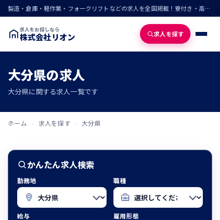
製造・倉庫・軽作業・フォークリフトなどの求人を全国掲載！寮付き・高収入・即入寮の仕事が見つかる
求人をお探しなら
求人を探す
株式会社リオン
大分県の求人
大分県に関する求人一覧です
ホーム
›
求人を探す
›
大分県
かんたん求人検索
勤務地
職種
給与
雇用形態