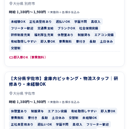
大分県 別府市
時給 1,380円〜1,980円
×実働8h＋各種手当込み
未経験OK
正社員登用あり
週払いOK
学歴不問
高収入
フリーター歓迎
交通費支給
ブランクOK
社会保険完備
研修制度充実
福利厚生充実
休憩室あり
制服貸与
エアコン完備
有給取得しやすい
即入寮OK
寮費無料
寮付き
長期
土日休み
交替制
即入寮OK（寮費無料）
【大分県宇佐市】倉庫内ピッキング・物流スタッフ｜研
休憩室あり
制服貸与
修あり・未経験OK
大分県 宇佐市
時給 1,380円〜1,980円
×実働8h＋各種手当込み
休憩室あり
制服貸与
エアコン完備
有給取得しやすい
即入寮OK
寮費無料
寮付き
長期
土日休み
交替制
未経験OK
正社員登用あり
週払いOK
学歴不問
高収入
フリーター歓迎