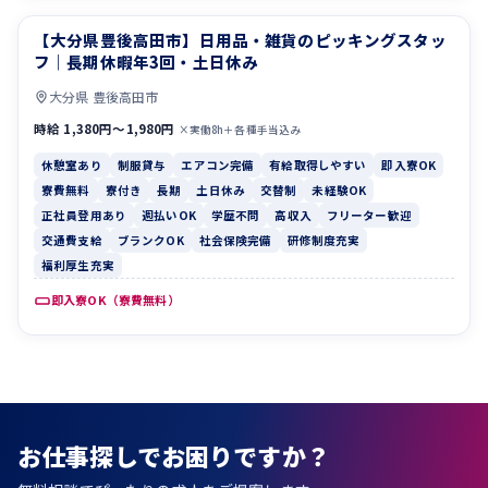
【大分県豊後高田市】日用品・雑貨のピッキングスタッ
休憩室あり
制服貸与
フ｜長期休暇年3回・土日休み
大分県 豊後高田市
時給 1,380円〜1,980円
×実働8h＋各種手当込み
休憩室あり
制服貸与
エアコン完備
有給取得しやすい
即入寮OK
寮費無料
寮付き
長期
土日休み
交替制
未経験OK
正社員登用あり
週払いOK
学歴不問
高収入
フリーター歓迎
交通費支給
ブランクOK
社会保険完備
研修制度充実
福利厚生充実
即入寮OK（寮費無料）
お仕事探しでお困りですか？