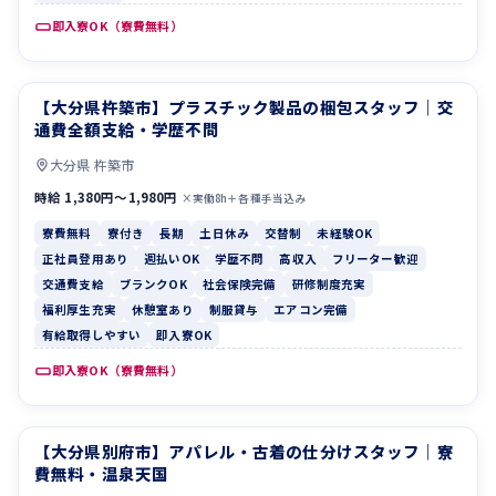
即入寮OK（寮費無料）
【大分県杵築市】プラスチック製品の梱包スタッフ｜交
寮費無料
寮付き
通費全額支給・学歴不問
大分県 杵築市
時給 1,380円〜1,980円
×実働8h＋各種手当込み
寮費無料
寮付き
長期
土日休み
交替制
未経験OK
正社員登用あり
週払いOK
学歴不問
高収入
フリーター歓迎
交通費支給
ブランクOK
社会保険完備
研修制度充実
福利厚生充実
休憩室あり
制服貸与
エアコン完備
有給取得しやすい
即入寮OK
即入寮OK（寮費無料）
【大分県別府市】アパレル・古着の仕分けスタッフ｜寮
未経験OK
正社員登用あり
費無料・温泉天国