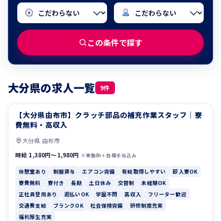
この条件で探す
大分県の求人一覧
9件
【大分県由布市】クラッチ部品の補充作業スタッフ｜寮
休憩室あり
制服貸与
費無料・高収入
大分県 由布市
時給 1,380円〜1,980円
×実働8h＋各種手当込み
休憩室あり
制服貸与
エアコン完備
有給取得しやすい
即入寮OK
寮費無料
寮付き
長期
土日休み
交替制
未経験OK
正社員登用あり
週払いOK
学歴不問
高収入
フリーター歓迎
交通費支給
ブランクOK
社会保険完備
研修制度充実
福利厚生充実